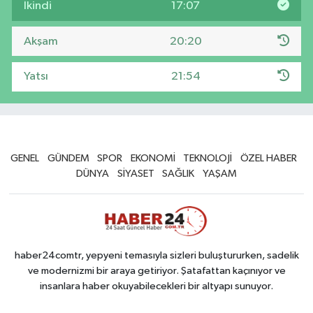
İkindi
17:07
Akşam
20:20
Yatsı
21:54
GENEL
GÜNDEM
SPOR
EKONOMİ
TEKNOLOJİ
ÖZEL HABER
DÜNYA
SİYASET
SAĞLIK
YAŞAM
haber24comtr, yepyeni temasıyla sizleri buluştururken, sadelik
ve modernizmi bir araya getiriyor. Şatafattan kaçınıyor ve
insanlara haber okuyabilecekleri bir altyapı sunuyor.