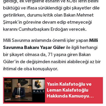
geldiği, ek vergilerle esnafın ve KOBİ’lerin belini
büktüğü ve iflasa sürüklendiği gibi şikayetler dile
getirilirken, durumu kritik olan Bakan Mehmet
Şimşek’in görevine devam edip etmeyeceği
kararını Cumhurbaşkanı Erdoğan verecek.
Milli Savunma anlamında önemli işler yapan
Milli
Savunma Bakanı Yaşar Güler
ile ilgili herhangi
bir şikayet olmasa da, 71 yaşına giren Bakan
Güler’in de değişimden nasibini alabileceği az bir
ihtimal de olsa konuşuluyor.
Yasin Kalafatoğlu ve
Leman Kalafatoğlu
Hakkında Kamuoyu
Duyurusu