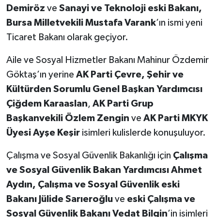
Demiröz
ve
Sanayi ve Teknoloji eski Bakanı,
Bursa Milletvekili Mustafa Varank
’ın ismi yeni
Ticaret Bakanı olarak geçiyor.
Aile ve Sosyal Hizmetler Bakanı Mahinur Özdemir
Göktaş’ın
yerine
AK Parti Çevre, Şehir ve
Kültürden Sorumlu Genel Başkan Yardımcısı
Çiğdem Karaaslan
,
AK Parti Grup
Başkanvekili Özlem Zengin
ve
AK Parti MKYK
Üyesi Ayşe Keşir
isimleri kulislerde konuşuluyor.
Çalışma ve Sosyal Güvenlik Bakanlığı için
Çalışma
ve Sosyal Güvenlik Bakan Yardımcısı Ahmet
Aydın,
Çalışma ve Sosyal Güvenlik eski
Bakanı Jülide Sarıeroğlu
ve
eski Çalışma ve
Sosyal Güvenlik Bakanı Vedat Bilgin
’in isimleri