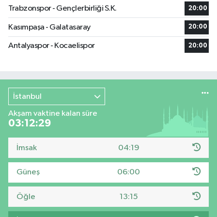
Trabzonspor - Gençlerbirliği S.K.
20:00
Kasımpaşa - Galatasaray
20:00
Antalyaspor - Kocaelispor
20:00
İstanbul
Akşam vaktine kalan süre
03:12:28
İmsak
04:19
Güneş
06:00
Öğle
13:15