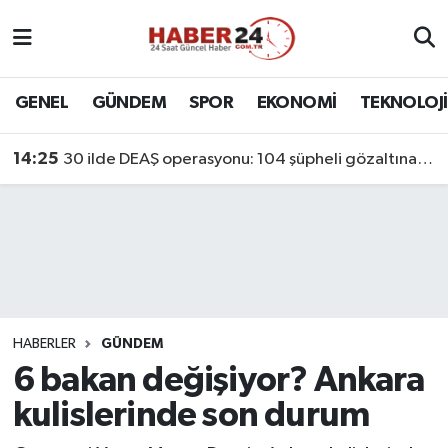
Nöbetçi Eczaneler
GENEL
GÜNDEM
SPOR
EKONOMİ
TEKNOLOJİ
Hava Durumu
14:25
30 ilde DEAŞ operasyonu: 104 şüpheli gözaltına alındı
Namaz Vakitleri
Trafik Durumu
Süper Lig Puan Durumu ve Fikstür
Tüm Manşetler
HABERLER
GÜNDEM
6 bakan değişiyor? Ankara
Son Dakika Haberleri
kulislerinde son durum
Haber Arşivi