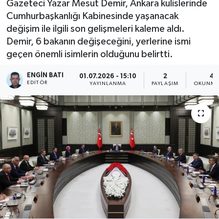
Gazeteci Yazar Mesut Demir, Ankara kulislerinde
Cumhurbaşkanlığı Kabinesinde yaşanacak
değişim ile ilgili son gelişmeleri kaleme aldı.
Demir, 6 bakanın değişeceğini, yerlerine ismi
geçen önemli isimlerin olduğunu belirtti.
ENGIN BATI
01.07.2026 - 15:10
2
4 
EDITÖR
YAYINLANMA
PAYLAŞIM
OKUNMA 