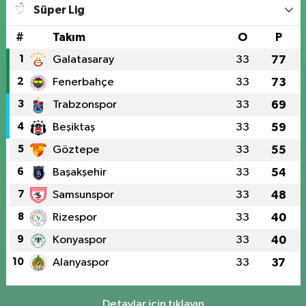
Süper Lig
#
Takım
O
P
1
Galatasaray
33
77
2
Fenerbahçe
33
73
3
Trabzonspor
33
69
4
Beşiktaş
33
59
5
Göztepe
33
55
6
Başakşehir
33
54
7
Samsunspor
33
48
8
Rizespor
33
40
9
Konyaspor
33
40
10
Alanyaspor
33
37
Detaylar için tıklayın