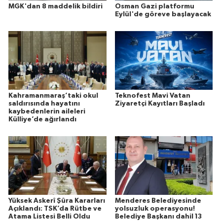
MGK'dan 8 maddelik bildiri
Osman Gazi platformu
Eylül'de göreve başlayacak
Kahramanmaraş’taki okul
Teknofest Mavi Vatan
saldırısında hayatını
Ziyaretçi Kayıtları Başladı
kaybedenlerin aileleri
Külliye’de ağırlandı
Yüksek Askerî Şûra Kararları
Menderes Belediyesinde
Açıklandı: TSK’da Rütbe ve
yolsuzluk operasyonu!
Atama Listesi Belli Oldu
Belediye Başkanı dahil 13