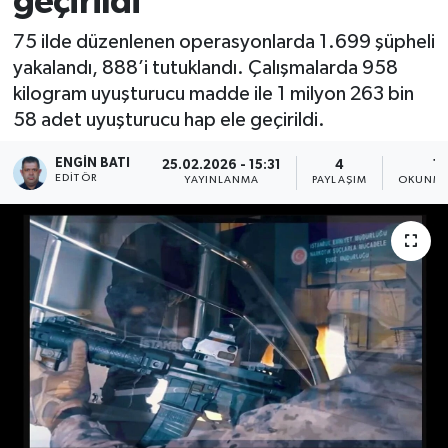
geçirildi
75 ilde düzenlenen operasyonlarda 1.699 şüpheli
yakalandı, 888’i tutuklandı. Çalışmalarda 958
kilogram uyuşturucu madde ile 1 milyon 263 bin
58 adet uyuşturucu hap ele geçirildi.
ENGIN BATI
25.02.2026 - 15:31
4
1 
EDITÖR
YAYINLANMA
PAYLAŞIM
OKUNMA