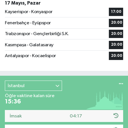
17 Mayıs, Pazar
Kayserispor - Konyaspor
17:00
Fenerbahçe - Eyüpspor
20:00
Trabzonspor - Gençlerbirliği S.K.
20:00
Kasımpaşa - Galatasaray
20:00
Antalyaspor - Kocaelispor
20:00
İstanbul
Öğle vaktine kalan süre
15:36
İmsak
04:17