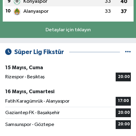
9
Konyaspor
33
40
10
Alanyaspor
33
37
Detaylar için tıklayın
Süper Lig Fikstür
15 Mayıs, Cuma
Rizespor - Beşiktaş
20:00
16 Mayıs, Cumartesi
Fatih Karagümrük - Alanyaspor
17:00
Gaziantep FK - Başakşehir
20:00
Samsunspor - Göztepe
20:00