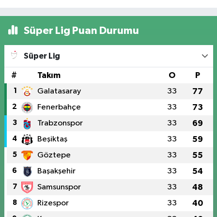
Süper Lig Puan Durumu
Süper Lig
#
Takım
O
P
1
Galatasaray
33
77
2
Fenerbahçe
33
73
3
Trabzonspor
33
69
4
Beşiktaş
33
59
5
Göztepe
33
55
6
Başakşehir
33
54
7
Samsunspor
33
48
8
Rizespor
33
40