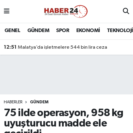
Nöbetçi Eczaneler
GENEL
GÜNDEM
SPOR
EKONOMİ
TEKNOLOJİ
Hava Durumu
12:51
Malatya’da işletmelere 544 bin lira ceza
Namaz Vakitleri
Trafik Durumu
Süper Lig Puan Durumu ve Fikstür
Tüm Manşetler
HABERLER
GÜNDEM
75 ilde operasyon, 958 kg
Son Dakika Haberleri
uyuşturucu madde ele
Haber Arşivi