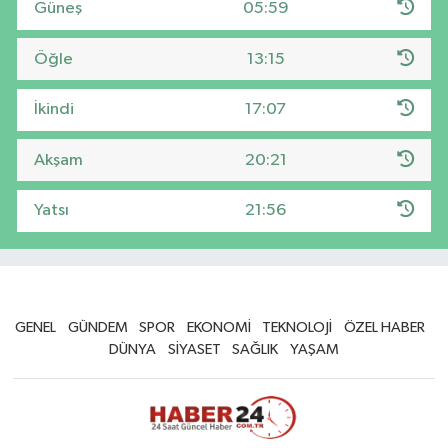
Güneş
05:59
Öğle
13:15
İkindi
17:07
Akşam
20:21
Yatsı
21:56
GENEL
GÜNDEM
SPOR
EKONOMİ
TEKNOLOJİ
ÖZEL HABER
DÜNYA
SİYASET
SAĞLIK
YAŞAM