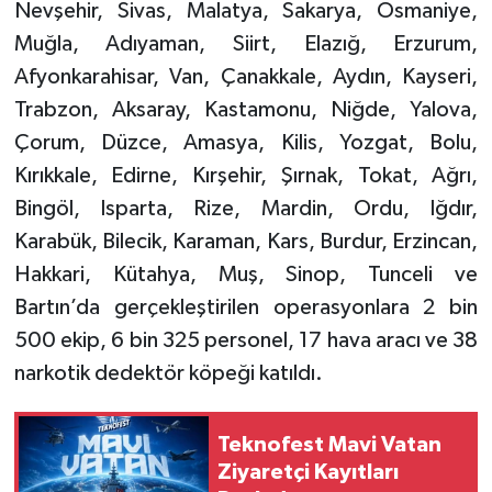
Nevşehir, Sivas, Malatya, Sakarya, Osmaniye,
Muğla, Adıyaman, Siirt, Elazığ, Erzurum,
Afyonkarahisar, Van, Çanakkale, Aydın, Kayseri,
Trabzon, Aksaray, Kastamonu, Niğde, Yalova,
Çorum, Düzce, Amasya, Kilis, Yozgat, Bolu,
Kırıkkale, Edirne, Kırşehir, Şırnak, Tokat, Ağrı,
Bingöl, Isparta, Rize, Mardin, Ordu, Iğdır,
Karabük, Bilecik, Karaman, Kars, Burdur, Erzincan,
Hakkari, Kütahya, Muş, Sinop, Tunceli ve
Bartın’da gerçekleştirilen operasyonlara 2 bin
500 ekip, 6 bin 325 personel, 17 hava aracı ve 38
narkotik dedektör köpeği katıldı.
Teknofest Mavi Vatan
Ziyaretçi Kayıtları