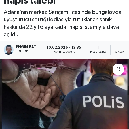
hapis talebi
Adana’nın merkez Sarıçam ilçesinde bungalovda
uyuşturucu sattığı iddiasıyla tutuklanan sanık
hakkında 22 yıl 6 aya kadar hapis istemiyle dava
açıldı.
ENGIN BATI
10.02.2026 - 13:35
1
1 
EDITÖR
YAYINLANMA
PAYLAŞIM
OKUNMA