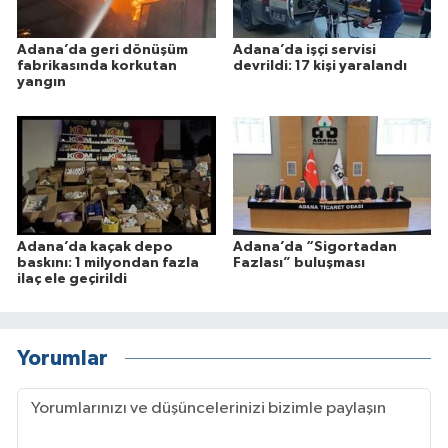
Adana’da geri dönüşüm
Adana’da işçi servisi
fabrikasında korkutan
devrildi: 17 kişi yaralandı
yangın
Adana’da kaçak depo
Adana’da “Sigortadan
baskını: 1 milyondan fazla
Fazlası” buluşması
ilaç ele geçirildi
Yorumlar