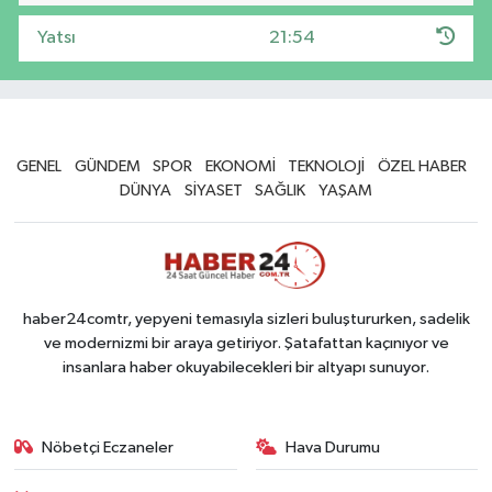
Yatsı
21:54
GENEL
GÜNDEM
SPOR
EKONOMİ
TEKNOLOJİ
ÖZEL HABER
DÜNYA
SİYASET
SAĞLIK
YAŞAM
haber24comtr, yepyeni temasıyla sizleri buluştururken, sadelik
ve modernizmi bir araya getiriyor. Şatafattan kaçınıyor ve
insanlara haber okuyabilecekleri bir altyapı sunuyor.
Nöbetçi Eczaneler
Hava Durumu