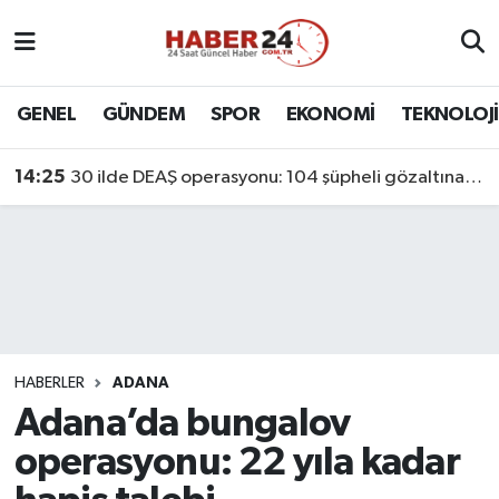
Nöbetçi Eczaneler
GENEL
GÜNDEM
SPOR
EKONOMİ
TEKNOLOJİ
Hava Durumu
14:25
30 ilde DEAŞ operasyonu: 104 şüpheli gözaltına alındı
Namaz Vakitleri
Trafik Durumu
Süper Lig Puan Durumu ve Fikstür
Tüm Manşetler
HABERLER
ADANA
Adana’da bungalov
Son Dakika Haberleri
operasyonu: 22 yıla kadar
Haber Arşivi