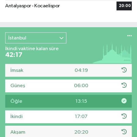
Antalyaspor - Kocaelispor
20:00
İstanbul
İkindi vaktine kalan süre
42:16
İmsak
04:19
Güneş
06:00
Öğle
13:15
İkindi
17:07
Akşam
20:20