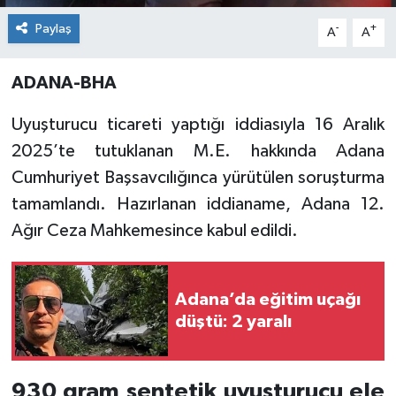
Paylaş
-
+
A
A
ADANA-BHA
Uyuşturucu ticareti yaptığı iddiasıyla 16 Aralık
2025’te tutuklanan M.E. hakkında Adana
Cumhuriyet Başsavcılığınca yürütülen soruşturma
tamamlandı. Hazırlanan iddianame, Adana 12.
Ağır Ceza Mahkemesince kabul edildi.
Adana’da eğitim uçağı
düştü: 2 yaralı
930 gram sentetik uyuşturucu ele