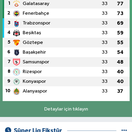
1
Galatasaray
33
77
2
Fenerbahçe
33
73
3
Trabzonspor
33
69
4
Beşiktaş
33
59
5
Göztepe
33
55
6
Başakşehir
33
54
7
Samsunspor
33
48
8
Rizespor
33
40
9
Konyaspor
33
40
10
Alanyaspor
33
37
Detaylar için tıklayın
Süper Lig Fikstür