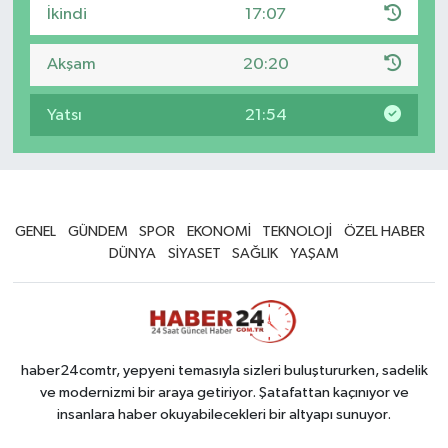
İkindi
17:07
Akşam
20:20
Yatsı
21:54
GENEL
GÜNDEM
SPOR
EKONOMİ
TEKNOLOJİ
ÖZEL HABER
DÜNYA
SİYASET
SAĞLIK
YAŞAM
haber24comtr, yepyeni temasıyla sizleri buluştururken, sadelik
ve modernizmi bir araya getiriyor. Şatafattan kaçınıyor ve
insanlara haber okuyabilecekleri bir altyapı sunuyor.