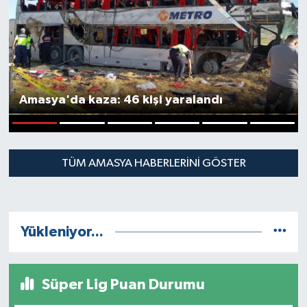
Amasya'da kaza: 46 kişi yaralandı
1
2
3
4
5
6
TÜM AMASYA HABERLERINI GÖSTER
Yükleniyor...
Süper Lig Puan Durumu