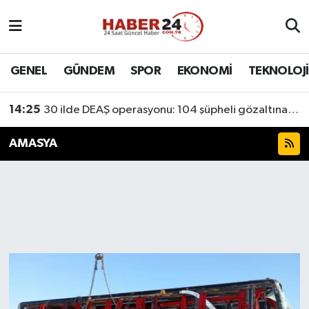
Nöbetçi Eczaneler
GENEL
GÜNDEM
SPOR
EKONOMİ
TEKNOLOJİ
Hava Durumu
14:25
30 ilde DEAŞ operasyonu: 104 şüpheli gözaltına alındı
Namaz Vakitleri
AMASYA
Trafik Durumu
Süper Lig Puan Durumu ve Fikstür
Tüm Manşetler
Son Dakika Haberleri
Haber Arşivi