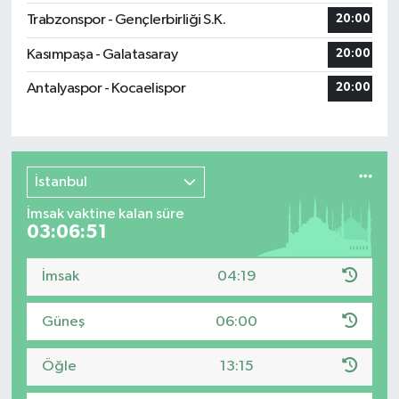
Trabzonspor - Gençlerbirliği S.K.
20:00
Kasımpaşa - Galatasaray
20:00
Antalyaspor - Kocaelispor
20:00
İstanbul
İmsak vaktine kalan süre
03:06:51
İmsak
04:19
Güneş
06:00
Öğle
13:15