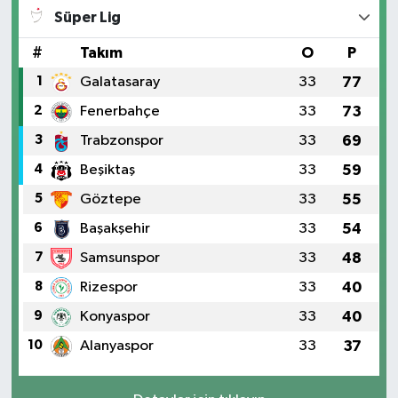
Süper Lig
#
Takım
O
P
1
Galatasaray
33
77
2
Fenerbahçe
33
73
3
Trabzonspor
33
69
4
Beşiktaş
33
59
5
Göztepe
33
55
6
Başakşehir
33
54
7
Samsunspor
33
48
8
Rizespor
33
40
9
Konyaspor
33
40
10
Alanyaspor
33
37