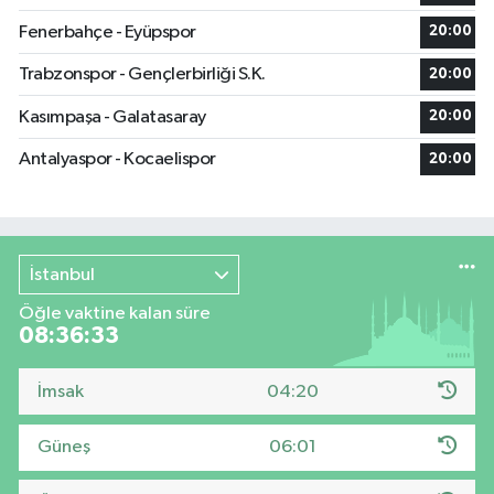
Fenerbahçe - Eyüpspor
20:00
Trabzonspor - Gençlerbirliği S.K.
20:00
Kasımpaşa - Galatasaray
20:00
Antalyaspor - Kocaelispor
20:00
İstanbul
Öğle vaktine kalan süre
08:36:32
İmsak
04:20
Güneş
06:01