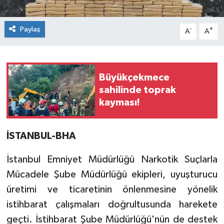
Paylaş
-
+
A
A
Büyükçekmece
sahilinde toprak
kayması!
İSTANBUL-BHA
İstanbul Emniyet Müdürlüğü Narkotik Suçlarla
Mücadele Şube Müdürlüğü ekipleri, uyuşturucu
üretimi ve ticaretinin önlenmesine yönelik
istihbarat çalışmaları doğrultusunda harekete
geçti. İstihbarat Şube Müdürlüğü'nün de destek