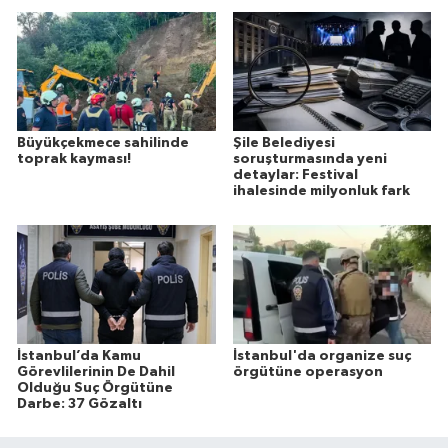
Büyükçekmece sahilinde
Şile Belediyesi
toprak kayması!
soruşturmasında yeni
detaylar: Festival
ihalesinde milyonluk fark
İstanbul’da Kamu
İstanbul'da organize suç
Görevlilerinin De Dahil
örgütüne operasyon
Olduğu Suç Örgütüne
Darbe: 37 Gözaltı