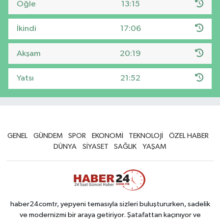
Öğle
13:15
İkindi
17:06
Akşam
20:19
Yatsı
21:52
GENEL
GÜNDEM
SPOR
EKONOMİ
TEKNOLOJİ
ÖZEL HABER
DÜNYA
SİYASET
SAĞLIK
YAŞAM
haber24comtr, yepyeni temasıyla sizleri buluştururken, sadelik
ve modernizmi bir araya getiriyor. Şatafattan kaçınıyor ve