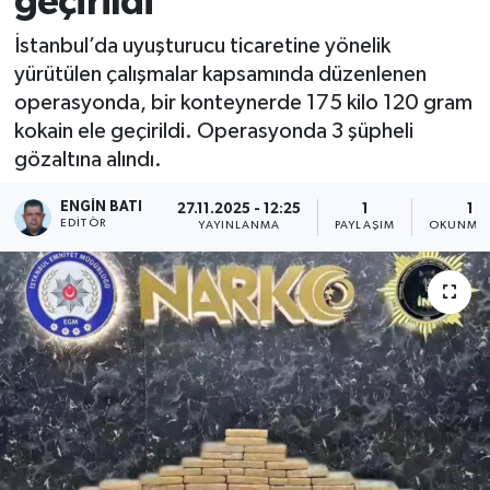
geçirildi
İstanbul’da uyuşturucu ticaretine yönelik
yürütülen çalışmalar kapsamında düzenlenen
operasyonda, bir konteynerde 175 kilo 120 gram
kokain ele geçirildi. Operasyonda 3 şüpheli
gözaltına alındı.
ENGIN BATI
27.11.2025 - 12:25
1
1 D
EDITÖR
YAYINLANMA
PAYLAŞIM
OKUNMA 