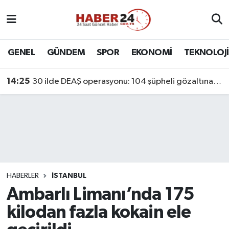
Nöbetçi Eczaneler
GENEL
GÜNDEM
SPOR
EKONOMİ
TEKNOLOJİ
Hava Durumu
14:25
30 ilde DEAŞ operasyonu: 104 şüpheli gözaltına alındı
Namaz Vakitleri
Trafik Durumu
Süper Lig Puan Durumu ve Fikstür
Tüm Manşetler
HABERLER
İSTANBUL
Ambarlı Limanı’nda 175
Son Dakika Haberleri
kilodan fazla kokain ele
Haber Arşivi