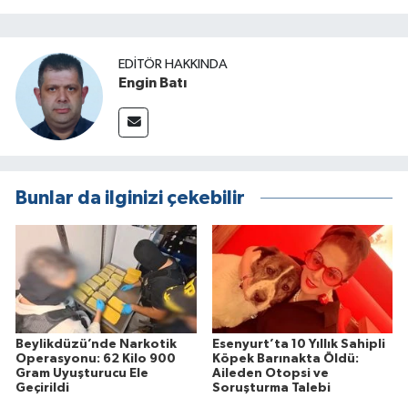
EDITÖR HAKKINDA
Engin Batı
Bunlar da ilginizi çekebilir
Beylikdüzü’nde Narkotik
Esenyurt’ta 10 Yıllık Sahipli
Operasyonu: 62 Kilo 900
Köpek Barınakta Öldü:
Gram Uyuşturucu Ele
Aileden Otopsi ve
Geçirildi
Soruşturma Talebi