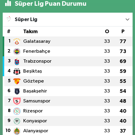
Süper Lig Puan Durumu
Süper Lig
#
Takım
O
P
1
Galatasaray
33
77
2
Fenerbahçe
33
73
3
Trabzonspor
33
69
4
Beşiktaş
33
59
5
Göztepe
33
55
6
Başakşehir
33
54
7
Samsunspor
33
48
8
Rizespor
33
40
9
Konyaspor
33
40
10
Alanyaspor
33
37