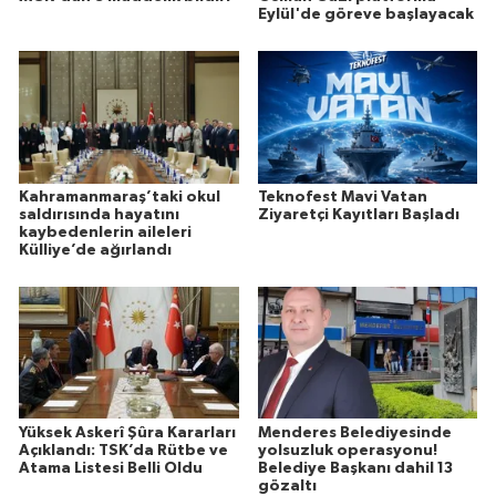
Eylül'de göreve başlayacak
Kahramanmaraş’taki okul
Teknofest Mavi Vatan
saldırısında hayatını
Ziyaretçi Kayıtları Başladı
kaybedenlerin aileleri
Külliye’de ağırlandı
Yüksek Askerî Şûra Kararları
Menderes Belediyesinde
Açıklandı: TSK’da Rütbe ve
yolsuzluk operasyonu!
Atama Listesi Belli Oldu
Belediye Başkanı dahil 13
gözaltı