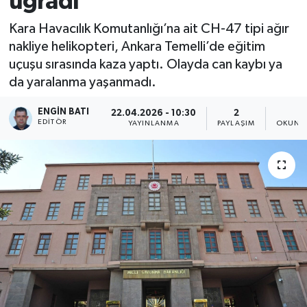
uğradı
Kara Havacılık Komutanlığı’na ait CH-47 tipi ağır
nakliye helikopteri, Ankara Temelli’de eğitim
uçuşu sırasında kaza yaptı. Olayda can kaybı ya
da yaralanma yaşanmadı.
ENGIN BATI
22.04.2026 - 10:30
2
1
EDITÖR
YAYINLANMA
PAYLAŞIM
OKUNMA