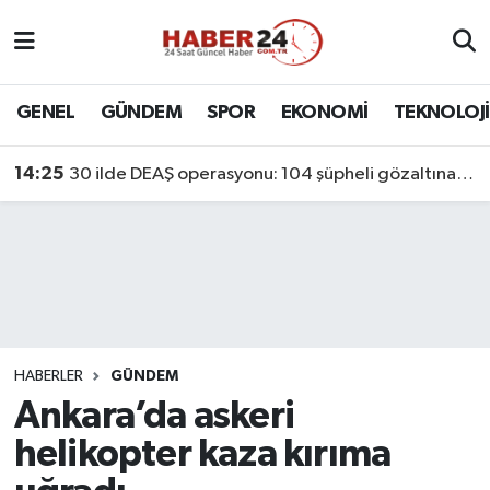
Nöbetçi Eczaneler
GENEL
GÜNDEM
SPOR
EKONOMİ
TEKNOLOJİ
Hava Durumu
14:25
30 ilde DEAŞ operasyonu: 104 şüpheli gözaltına alındı
Namaz Vakitleri
Trafik Durumu
Süper Lig Puan Durumu ve Fikstür
Tüm Manşetler
HABERLER
GÜNDEM
Ankara’da askeri
Son Dakika Haberleri
helikopter kaza kırıma
Haber Arşivi