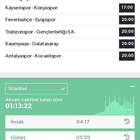
Kayserispor - Konyaspor
17:00
Fenerbahçe - Eyüpspor
20:00
Trabzonspor - Gençlerbirliği S.K.
20:00
Kasımpaşa - Galatasaray
20:00
Antalyaspor - Kocaelispor
20:00
İstanbul
Akşam vaktine kalan süre
01:13:22
İmsak
04:17
Güneş
05:59