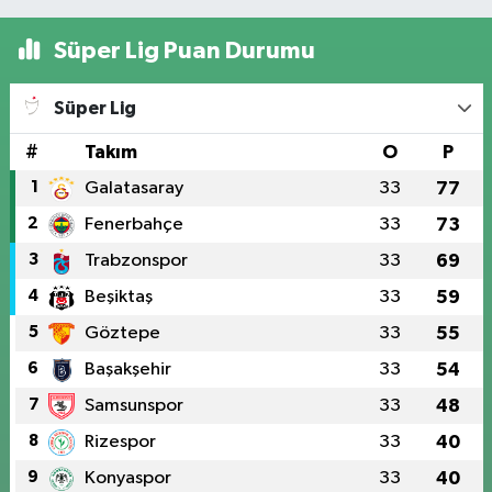
Süper Lig Puan Durumu
Süper Lig
#
Takım
O
P
1
Galatasaray
33
77
2
Fenerbahçe
33
73
3
Trabzonspor
33
69
4
Beşiktaş
33
59
5
Göztepe
33
55
6
Başakşehir
33
54
7
Samsunspor
33
48
8
Rizespor
33
40
9
Konyaspor
33
40