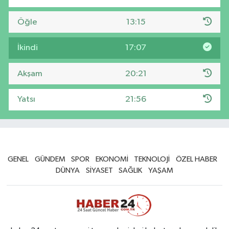
Öğle
13:15
İkindi
17:07
Akşam
20:21
Yatsı
21:56
GENEL
GÜNDEM
SPOR
EKONOMİ
TEKNOLOJİ
ÖZEL HABER
DÜNYA
SİYASET
SAĞLIK
YAŞAM