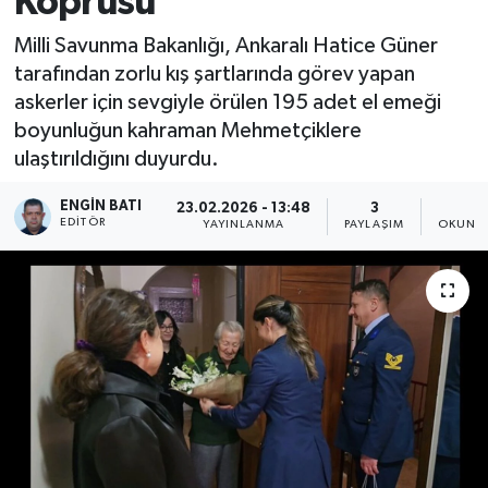
Köprüsü
Milli Savunma Bakanlığı, Ankaralı Hatice Güner
tarafından zorlu kış şartlarında görev yapan
askerler için sevgiyle örülen 195 adet el emeği
boyunluğun kahraman Mehmetçiklere
ulaştırıldığını duyurdu.
ENGIN BATI
23.02.2026 - 13:48
3
1
EDITÖR
YAYINLANMA
PAYLAŞIM
OKUNMA