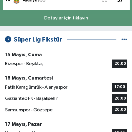
Alanyaspor
33
37
Detaylar için tıklayın
Süper Lig Fikstür
15 Mayıs, Cuma
Rizespor - Beşiktaş
20:00
16 Mayıs, Cumartesi
Fatih Karagümrük - Alanyaspor
17:00
Gaziantep FK - Başakşehir
20:00
Samsunspor - Göztepe
20:00
17 Mayıs, Pazar