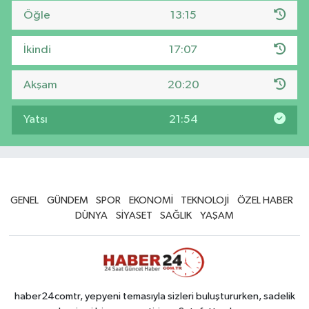
Öğle
13:15
İkindi
17:07
Akşam
20:20
Yatsı
21:54
GENEL
GÜNDEM
SPOR
EKONOMİ
TEKNOLOJİ
ÖZEL HABER
DÜNYA
SİYASET
SAĞLIK
YAŞAM
haber24comtr, yepyeni temasıyla sizleri buluştururken, sadelik