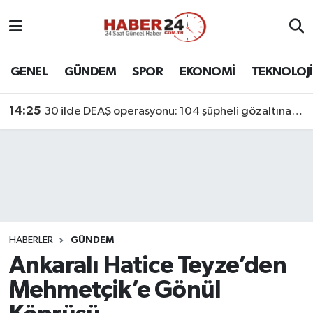
Nöbetçi Eczaneler
GENEL
GÜNDEM
SPOR
EKONOMİ
TEKNOLOJİ
Hava Durumu
14:25
30 ilde DEAŞ operasyonu: 104 şüpheli gözaltına alındı
Namaz Vakitleri
Trafik Durumu
Süper Lig Puan Durumu ve Fikstür
Tüm Manşetler
HABERLER
GÜNDEM
Ankaralı Hatice Teyze’den
Son Dakika Haberleri
Mehmetçik’e Gönül
Haber Arşivi