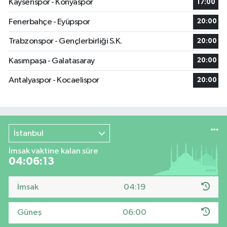
Kayserispor - Konyaspor
17:00
Fenerbahçe - Eyüpspor
20:00
Trabzonspor - Gençlerbirliği S.K.
20:00
Kasımpaşa - Galatasaray
20:00
Antalyaspor - Kocaelispor
20:00
İstanbul
İmsak vaktine kalan süre
04:06:12
İmsak
04:19
Güneş
06:00