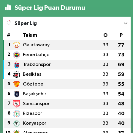
Süper Lig Puan Durumu
Süper Lig
#
Takım
O
P
1
Galatasaray
33
77
2
Fenerbahçe
33
73
3
Trabzonspor
33
69
4
Beşiktaş
33
59
5
Göztepe
33
55
6
Başakşehir
33
54
7
Samsunspor
33
48
8
Rizespor
33
40
9
Konyaspor
33
40
10