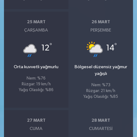
25 MART
26 MART
ÇARŞAMBA
PERŞEMBE
°
°
12
14
Orta kuvvetli yağmurlu
Bölgesel düzensiz yağmur
yağışlı
Nem: %76
Rüzgar: 19 km/h
Nem: %73
Yağış Olasılığı: %86
Rüzgar: 21 km/h
Yağış Olasılığı: %85
27 MART
28 MART
CUMA
CUMARTESI