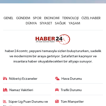
GENEL
GÜNDEM
SPOR
EKONOMİ
TEKNOLOJİ
ÖZEL HABER
DÜNYA
SİYASET
SAĞLIK
YAŞAM
haber24comtr, yepyeni temasıyla sizleri buluştururken, sadelik
ve modernizmi bir araya getiriyor. Şatafattan kaçınıyor ve
insanlara haber okuyabilecekleri bir altyapı sunuyor.
Nöbetçi Eczaneler
Hava Durumu
Namaz Vakitleri
Trafik Durumu
Süper Lig Puan Durumu ve
Tüm Manşetler