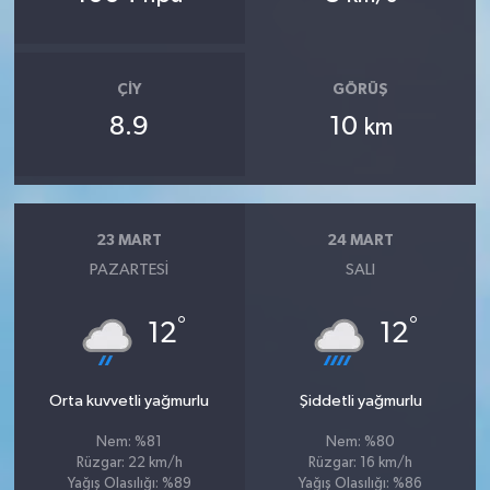
ÇIY
GÖRÜŞ
8.9
10
km
23 MART
24 MART
PAZARTESI
SALI
°
°
12
12
Orta kuvvetli yağmurlu
Şiddetli yağmurlu
Nem: %81
Nem: %80
Rüzgar: 22 km/h
Rüzgar: 16 km/h
Yağış Olasılığı: %89
Yağış Olasılığı: %86