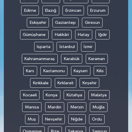
Edirne
Elazığ
Erzincan
Erzurum
Eskişehir
Gaziantep
Giresun
Gümüşhane
Hakkâri
Hatay
Iğdır
Isparta
İstanbul
İzmir
Kahramanmaraş
Karabük
Karaman
Kars
Kastamonu
Kayseri
Kilis
Kırıkkale
Kırklareli
Kırşehir
Kocaeli
Konya
Kütahya
Malatya
Manisa
Mardin
Mersin
Muğla
Muş
Nevşehir
Niğde
Ordu
Osmaniye
Rize
Sakarya
Samsun