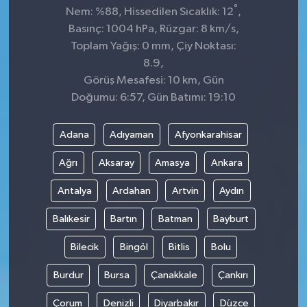
°
Nem: %88, Hissedilen Sıcaklık: 12
,
Basınç: 1004 hPa, Rüzgar: 8 km/s,
Toplam Yağış: 0 mm, Çiy Noktası:
8.9,
Görüş Mesafesi: 10 km, Gün
Doğumu: 6:57, Gün Batımı: 19:10
Adana
Adıyaman
Afyonkarahisar
Ağrı
Aksaray
Amasya
Ankara
Antalya
Ardahan
Artvin
Aydın
Balıkesir
Bartın
Batman
Bayburt
Bilecik
Bingöl
Bitlis
Bolu
Burdur
Bursa
Çanakkale
Çankırı
Çorum
Denizli
Diyarbakır
Düzce