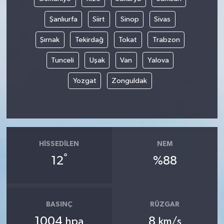
Şanlıurfa
Siirt
Sinop
Sivas
Şırnak
Tekirdağ
Tokat
Trabzon
Tunceli
Uşak
Van
Yalova
Yozgat
Zonguldak
HISSEDILEN
NEM
°
12
%88
BASINÇ
RÜZGAR
1004
8
hpa
km/s