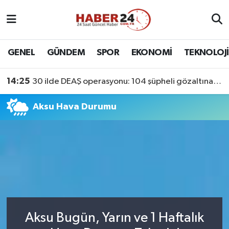
Nöbetçi Eczaneler
GENEL
GÜNDEM
SPOR
EKONOMİ
TEKNOLOJİ
Hava Durumu
14:25
30 ilde DEAŞ operasyonu: 104 şüpheli gözaltına alındı
Namaz Vakitleri
Aksu Hava Durumu
Trafik Durumu
Süper Lig Puan Durumu ve Fikstür
Tüm Manşetler
Son Dakika Haberleri
Aksu Bugün, Yarın ve 1 Haftalık
Haber Arşivi