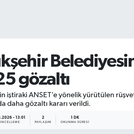
kşehir Belediyesi
25 gözaltı
n iştiraki ANSET’e yönelik yürütülen rüşve
 daha gözaltı kararı verildi.
5.2026 - 13:01
2
1 DK
ÜNCELLEME
PAYLAŞIM
OKUNMA SÜRESI