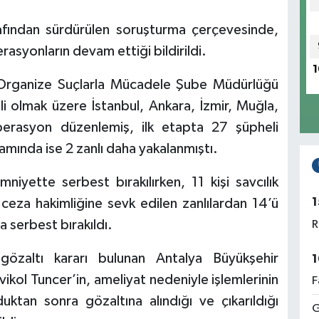
afından sürdürülen soruşturma çerçevesinde,
rasyonların devam ettiği bildirildi.
1
 Organize Suçlarla Mücadele Şube Müdürlüğü
li olmak üzere İstanbul, Ankara, İzmir, Muğla,
perasyon düzenlemiş, ilk etapta 27 şüpheli
mında ise 2 zanlı daha yakalanmıştı.
mniyette serbest bırakılırken, 11 kişi savcılık
1
h ceza hakimliğine sevk edilen zanlılardan 14’ü
la serbest bırakıldı.
R
özaltı kararı bulunan Antalya Büyükşehir
1
ikol Tuncer’in, ameliyat nedeniyle işlemlerinin
F
ktan sonra gözaltına alındığı ve çıkarıldığı
G