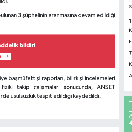
ldi.
S
bulunan 3 şüphelinin aranmasına devam edildiği
1
K
F
delik bildiri
T
e
K
A
e başmüfettişi raporları, bilirkişi incelemeleri
 fiziki takip çalışmaları sonucunda, ANSET
erde usulsüzlük tespit edildiği kaydedildi.
Ö