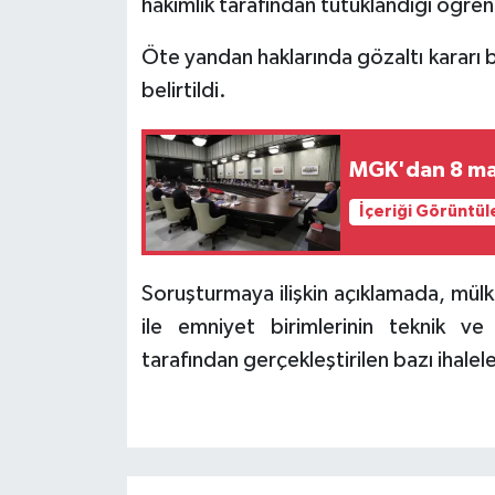
hakimlik tarafından tutuklandığı öğreni
Öte yandan haklarında gözaltı kararı 
belirtildi.
MGK'dan 8 mad
İçeriği Görüntül
Soruşturmaya ilişkin açıklamada, mülkiy
ile emniyet birimlerinin teknik ve
tarafından gerçekleştirilen bazı ihalel