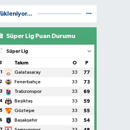
ükleniyor...
Süper Lig Puan Durumu
Süper Lig
#
Takım
O
P
1
Galatasaray
33
77
2
Fenerbahçe
33
73
3
Trabzonspor
33
69
4
Beşiktaş
33
59
5
Göztepe
33
55
6
Başakşehir
33
54
7
Samsunspor
33
48