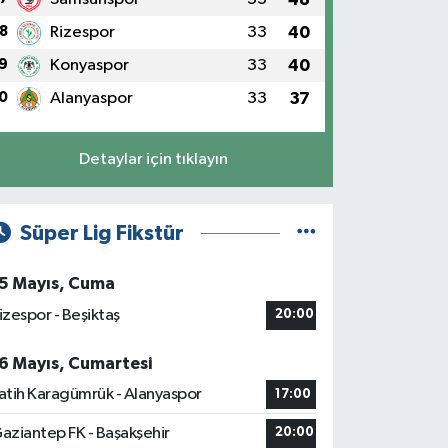
8
Rizespor
33
40
9
Konyaspor
33
40
0
Alanyaspor
33
37
Detaylar için tıklayın
Süper Lig Fikstür
5 Mayıs, Cuma
izespor - Beşiktaş
20:00
6 Mayıs, Cumartesi
atih Karagümrük - Alanyaspor
17:00
aziantep FK - Başakşehir
20:00