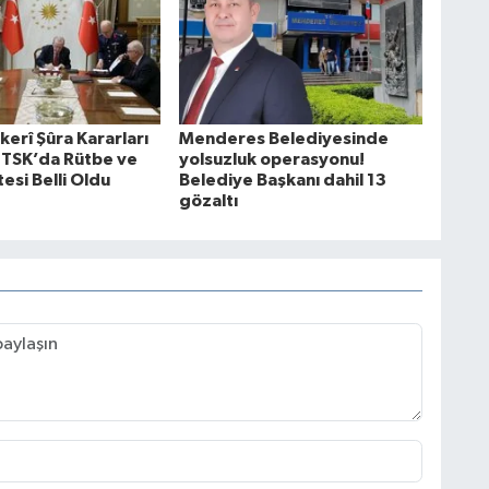
erî Şûra Kararları
Menderes Belediyesinde
: TSK’da Rütbe ve
yolsuzluk operasyonu!
esi Belli Oldu
Belediye Başkanı dahil 13
gözaltı