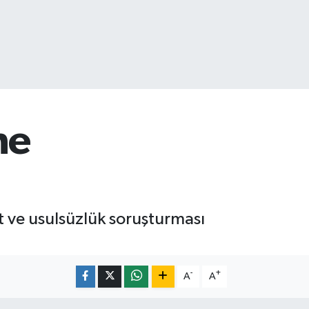
ne
t ve usulsüzlük soruşturması
-
+
A
A