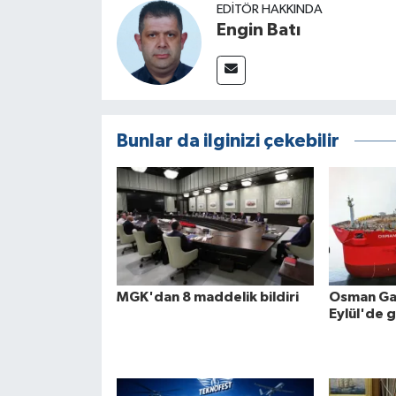
EDITÖR HAKKINDA
Engin Batı
Bunlar da ilginizi çekebilir
MGK'dan 8 maddelik bildiri
Osman Gaz
Eylül'de 