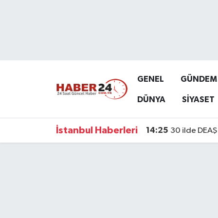
Nöbetçi Eczaneler
Hava Durumu
GENEL
GÜNDEM
Namaz Vakitleri
DÜNYA
SİYASET
Trafik Durumu
İstanbul Haberleri
14:25
30 ilde DEAŞ 
Süper Lig Puan Durumu ve Fikstür
Tüm Manşetler
Son Dakika Haberleri
Haber Arşivi