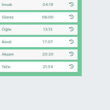
İmsak
04:19
Güneş
06:00
Öğle
13:15
İkindi
17:07
Akşam
20:20
Yatsı
21:54