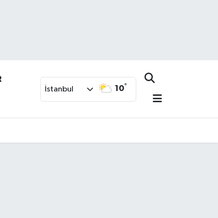
R
°
10
İstanbul