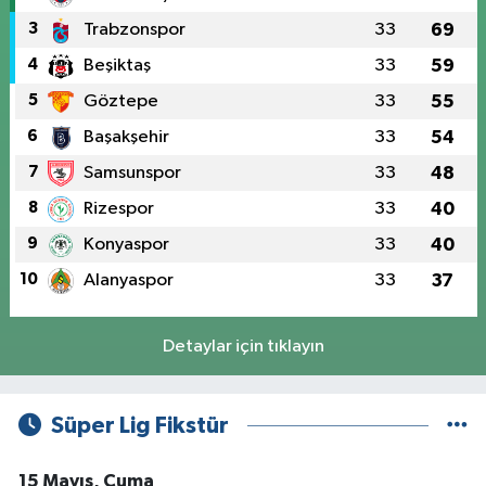
3
Trabzonspor
33
69
4
Beşiktaş
33
59
5
Göztepe
33
55
6
Başakşehir
33
54
7
Samsunspor
33
48
8
Rizespor
33
40
9
Konyaspor
33
40
10
Alanyaspor
33
37
Detaylar için tıklayın
Süper Lig Fikstür
15 Mayıs, Cuma