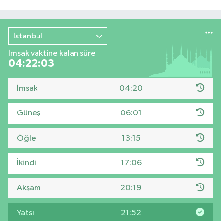
İstanbul
İmsak vaktine kalan süre
04:22:02
İmsak
04:20
Güneş
06:01
Öğle
13:15
İkindi
17:06
Akşam
20:19
Yatsı
21:52