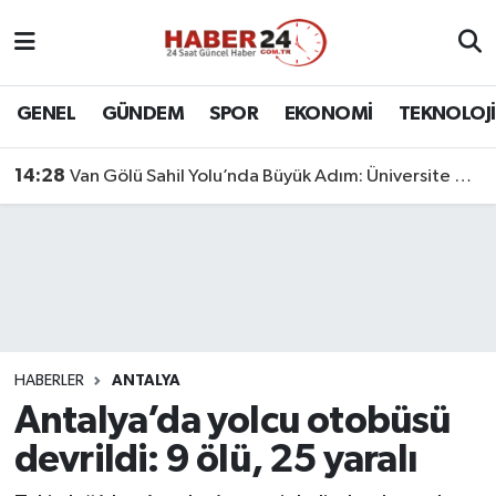
Nöbetçi Eczaneler
GENEL
GÜNDEM
SPOR
EKONOMİ
TEKNOLOJİ
Hava Durumu
14:28
Van Gölü Sahil Yolu’nda Büyük Adım: Üniversite Bağlantı Etabı Tamamlandı
Namaz Vakitleri
Trafik Durumu
Süper Lig Puan Durumu ve Fikstür
Tüm Manşetler
HABERLER
ANTALYA
Antalya’da yolcu otobüsü
Son Dakika Haberleri
devrildi: 9 ölü, 25 yaralı
Haber Arşivi