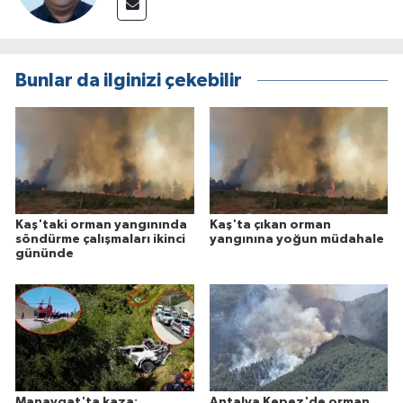
Bunlar da ilginizi çekebilir
Kaş'taki orman yangınında
Kaş'ta çıkan orman
söndürme çalışmaları ikinci
yangınına yoğun müdahale
gününde
Manavgat'ta kaza:
Antalya Kepez'de orman