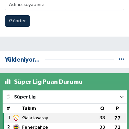
Gönder
Yükleniyor...
Süper Lig Puan Durumu
Süper Lig
#
Takım
O
P
1
Galatasaray
33
77
2
Fenerbahçe
33
73