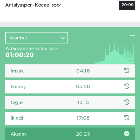
Antalyaspor - Kocaelispor
20:00
İstanbul
Yatsı vaktine kalan süre
01:00:20
İmsak
04:16
Güneş
05:58
Öğle
13:15
İkindi
17:08
Akşam
20:23