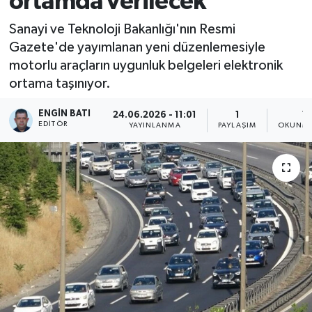
ortamda verilecek
Sanayi ve Teknoloji Bakanlığı'nın Resmi
Gazete'de yayımlanan yeni düzenlemesiyle
motorlu araçların uygunluk belgeleri elektronik
ortama taşınıyor.
ENGIN BATI
24.06.2026 - 11:01
1
1 
EDITÖR
YAYINLANMA
PAYLAŞIM
OKUNMA