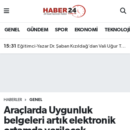
Nöbetçi Eczaneler
GENEL
GÜNDEM
SPOR
EKONOMİ
TEKNOLOJİ
Hava Durumu
15:31
Eğitimci-Yazar Dr. Şaban Kızıldağ’dan Vali Uğur Turan’a Ziyaret
Namaz Vakitleri
Trafik Durumu
Süper Lig Puan Durumu ve Fikstür
Tüm Manşetler
HABERLER
GENEL
Araçlarda Uygunluk
Son Dakika Haberleri
belgeleri artık elektronik
Haber Arşivi