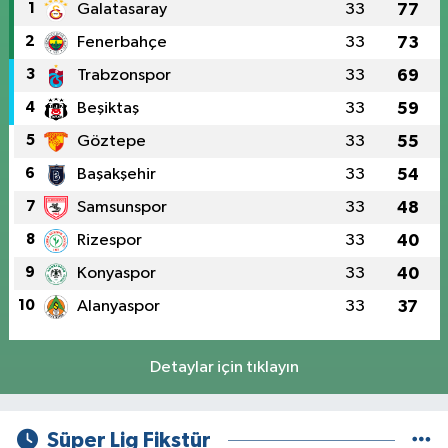
1
Galatasaray
33
77
2
Fenerbahçe
33
73
3
Trabzonspor
33
69
4
Beşiktaş
33
59
5
Göztepe
33
55
6
Başakşehir
33
54
7
Samsunspor
33
48
8
Rizespor
33
40
9
Konyaspor
33
40
10
Alanyaspor
33
37
Detaylar için tıklayın
Süper Lig Fikstür