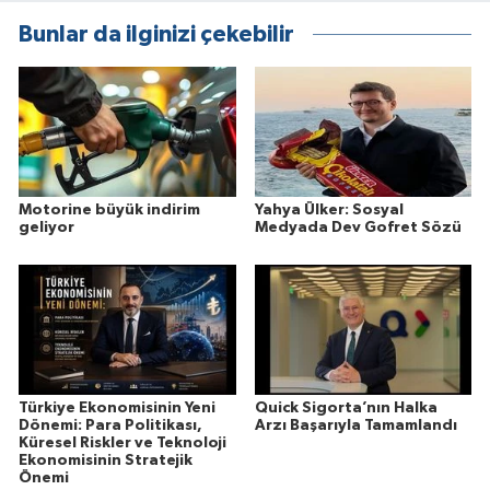
Bunlar da ilginizi çekebilir
Motorine büyük indirim
Yahya Ülker: Sosyal
geliyor
Medyada Dev Gofret Sözü
Türkiye Ekonomisinin Yeni
Quick Sigorta’nın Halka
Dönemi: Para Politikası,
Arzı Başarıyla Tamamlandı
Küresel Riskler ve Teknoloji
Ekonomisinin Stratejik
Önemi