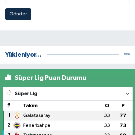
Gönder
Yükleniyor...
Süper Lig Puan Durumu
Süper Lig
#
Takım
O
P
1
Galatasaray
33
77
2
Fenerbahçe
33
73