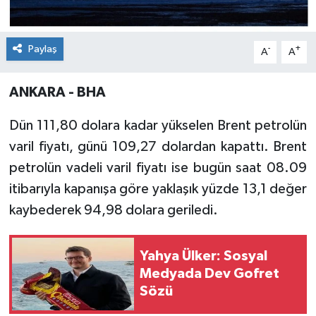
Paylaş
-
+
A
A
ANKARA - BHA
Dün 111,80 dolara kadar yükselen Brent petrolün
varil fiyatı, günü 109,27 dolardan kapattı. Brent
petrolün vadeli varil fiyatı ise bugün saat 08.09
itibarıyla kapanışa göre yaklaşık yüzde 13,1 değer
kaybederek 94,98 dolara geriledi.
Yahya Ülker: Sosyal
Medyada Dev Gofret
Sözü