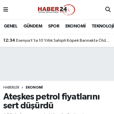
Nöbetçi Eczaneler
GENEL
GÜNDEM
SPOR
EKONOMİ
TEKNOLOJİ
Hava Durumu
12:34
Esenyurt’ta 10 Yıllık Sahipli Köpek Barınakta Öldü: Aileden Otopsi ve Soruşturma Talebi
Namaz Vakitleri
Trafik Durumu
Süper Lig Puan Durumu ve Fikstür
Tüm Manşetler
HABERLER
EKONOMİ
Ateşkes petrol fiyatlarını
Son Dakika Haberleri
sert düşürdü
Haber Arşivi