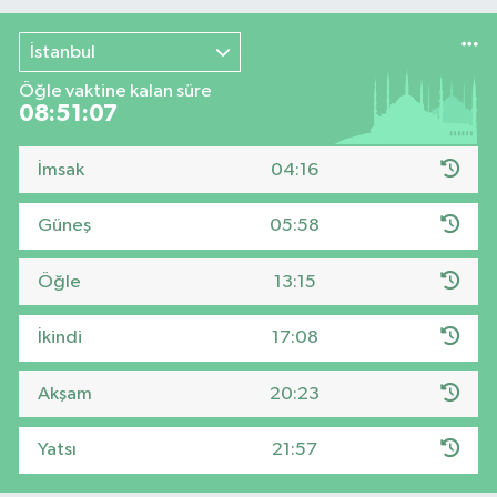
İstanbul
Öğle vaktine kalan süre
08:51:06
İmsak
04:16
Güneş
05:58
Öğle
13:15
İkindi
17:08
Akşam
20:23
Yatsı
21:57