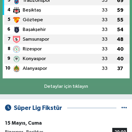
3
Trabzonspor
33
69
4
Beşiktaş
33
59
5
Göztepe
33
55
6
Başakşehir
33
54
7
Samsunspor
33
48
8
Rizespor
33
40
9
Konyaspor
33
40
10
Alanyaspor
33
37
Detaylar için tıklayın
Süper Lig Fikstür
15 Mayıs, Cuma