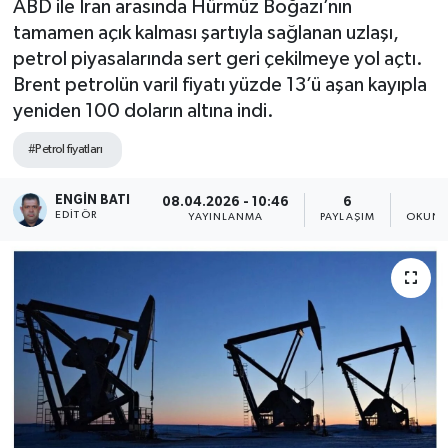
ABD ile İran arasında Hürmüz Boğazı’nın
tamamen açık kalması şartıyla sağlanan uzlaşı,
petrol piyasalarında sert geri çekilmeye yol açtı.
Brent petrolün varil fiyatı yüzde 13’ü aşan kayıpla
yeniden 100 doların altına indi.
#Petrol fiyatları
ENGIN BATI
08.04.2026 - 10:46
6
1
EDITÖR
YAYINLANMA
PAYLAŞIM
OKUNM