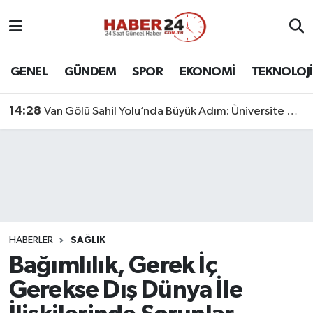
Nöbetçi Eczaneler
GENEL
GÜNDEM
SPOR
EKONOMİ
TEKNOLOJİ
Hava Durumu
14:28
Van Gölü Sahil Yolu’nda Büyük Adım: Üniversite Bağlantı Etabı Tamamlandı
Namaz Vakitleri
Trafik Durumu
Süper Lig Puan Durumu ve Fikstür
Tüm Manşetler
HABERLER
SAĞLIK
Bağımlılık, Gerek İç
Son Dakika Haberleri
Gerekse Dış Dünya İle
Haber Arşivi