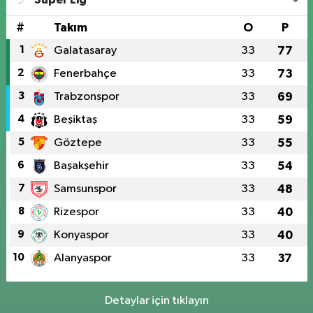
#
Takım
O
P
1
Galatasaray
33
77
2
Fenerbahçe
33
73
3
Trabzonspor
33
69
4
Beşiktaş
33
59
5
Göztepe
33
55
6
Başakşehir
33
54
7
Samsunspor
33
48
8
Rizespor
33
40
9
Konyaspor
33
40
10
Alanyaspor
33
37
Detaylar için tıklayın