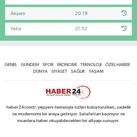
Akşam
20:19
Yatsı
21:52
GENEL
GÜNDEM
SPOR
EKONOMİ
TEKNOLOJİ
ÖZEL HABER
DÜNYA
SİYASET
SAĞLIK
YAŞAM
haber24comtr, yepyeni temasıyla sizleri buluştururken, sadelik
ve modernizmi bir araya getiriyor. Şatafattan kaçınıyor ve
insanlara haber okuyabilecekleri bir altyapı sunuyor.