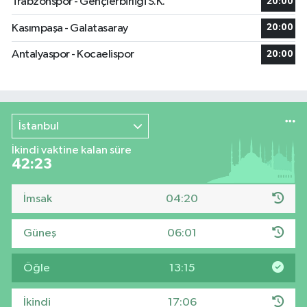
Trabzonspor - Gençlerbirliği S.K.
20:00
Kasımpaşa - Galatasaray
20:00
Antalyaspor - Kocaelispor
20:00
İstanbul
İkindi vaktine kalan süre
42:22
İmsak
04:20
Güneş
06:01
Öğle
13:15
İkindi
17:06