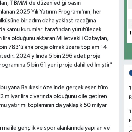
taylan, TBMM'de düzenlediği basın
anan 2025 Yılı Yatırım Programı'nın, her
 ülküsüne bir adım daha yaklaştıracağına
da kamu kurumları tarafından yürütülecek
1
n lira olduğunu aktaran Milletvekili Öztaylan,
bin 783'ü ana proje olmak üzere toplam 14
tedir. 2024 yılında 5 bin 296 adet proje
ogramına 5 bin 61 yeni proje dahil edilmiştir"
 bu yana Balıkesir özelinde gerçekleşen tüm
1
2 milyar lira civarında olduğunu dile getiren
R
u yatırımı toplamının da yaklaşık 50 milyar
1
F
tırma ile gençlik ve spor alanlarında yapılan ve