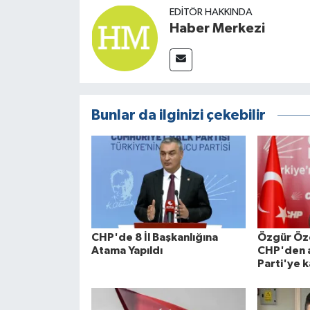
EDITÖR HAKKINDA
Haber Merkezi
Bunlar da ilginizi çekebilir
CHP'de 8 İl Başkanlığına
Özgür Özel
Atama Yapıldı
CHP'den a
Parti'ye k