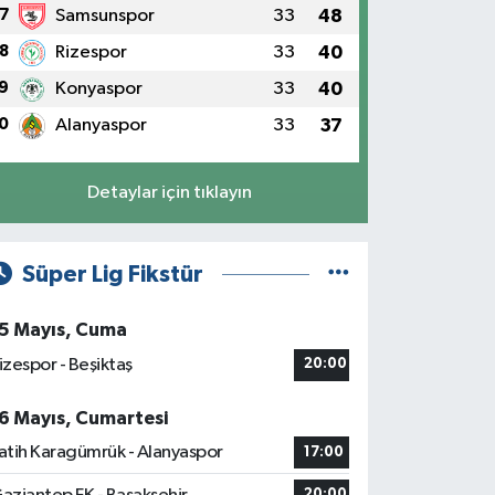
7
Samsunspor
33
48
8
Rizespor
33
40
9
Konyaspor
33
40
0
Alanyaspor
33
37
Detaylar için tıklayın
Süper Lig Fikstür
5 Mayıs, Cuma
izespor - Beşiktaş
20:00
6 Mayıs, Cumartesi
atih Karagümrük - Alanyaspor
17:00
20:00