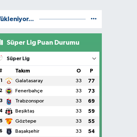
ükleniyor...
Süper Lig Puan Durumu
Süper Lig
#
Takım
O
P
1
Galatasaray
33
77
2
Fenerbahçe
33
73
3
Trabzonspor
33
69
4
Beşiktaş
33
59
5
Göztepe
33
55
6
Başakşehir
33
54