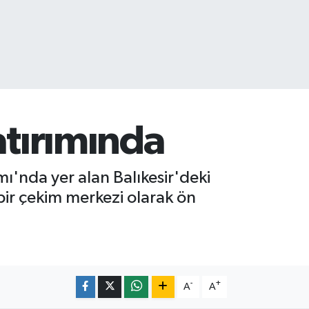
atırımında
amı'nda yer alan Balıkesir'deki
 bir çekim merkezi olarak ön
-
+
A
A