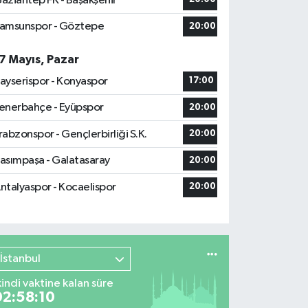
aziantep FK - Başakşehir
amsunspor - Göztepe
20:00
7 Mayıs, Pazar
ayserispor - Konyaspor
17:00
enerbahçe - Eyüpspor
20:00
rabzonspor - Gençlerbirliği S.K.
20:00
asımpaşa - Galatasaray
20:00
ntalyaspor - Kocaelispor
20:00
İstanbul
kindi vaktine kalan süre
02:58:09