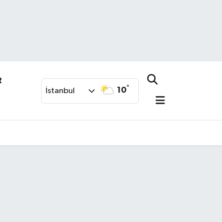
R
°
10
İstanbul