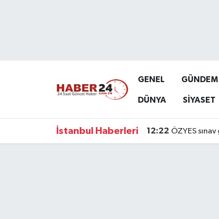
Nöbetçi Eczaneler
Hava Durumu
GENEL
GÜNDEM
Namaz Vakitleri
DÜNYA
SİYASET
Trafik Durumu
İstanbul Haberleri
12:22
ÖZYES sınav g
Süper Lig Puan Durumu ve Fikstür
Tüm Manşetler
Son Dakika Haberleri
Haber Arşivi