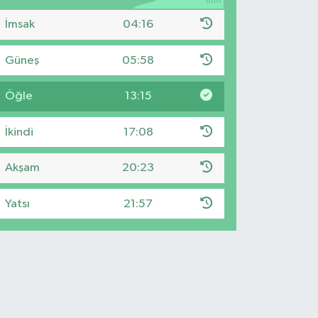
İmsak
04:16
Güneş
05:58
Öğle
13:15
İkindi
17:08
Akşam
20:23
Yatsı
21:57