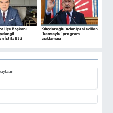
 İlçe Başkanı
Kılıçdaroğlu'ndan iptal edilen
şdangil
'konvoylu' program
 İstifa Etti
açıklaması