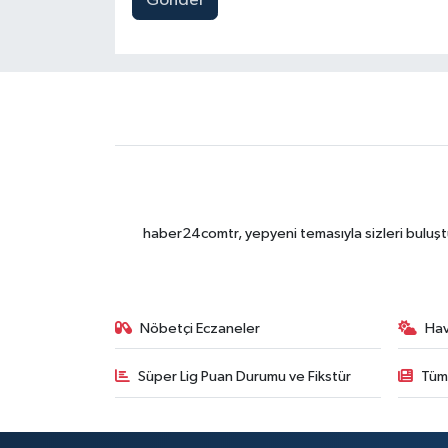
Gönder
haber24comtr, yepyeni temasıyla sizleri buluştu
Nöbetçi Eczaneler
Ha
Süper Lig Puan Durumu ve Fikstür
Tüm