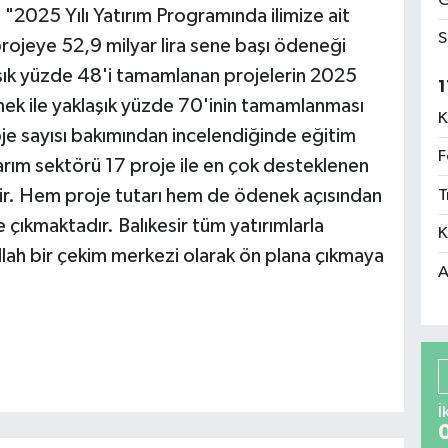
G
 "2025 Yılı Yatırım Programında ilimize ait
S
projeye 52,9 milyar lira sene başı ödeneği
laşık yüzde 48'i tamamlanan projelerin 2025
1
ek ile yaklaşık yüzde 70'inin tamamlanması
K
je sayısı bakımından incelendiğinde eğitim
F
arım sektörü 17 proje ile en çok desteklenen
dir. Hem proje tutarı hem de ödenek açısından
T
e çıkmaktadır. Balıkesir tüm yatırımlarla
K
allah bir çekim merkezi olarak ön plana çıkmaya
A
İ