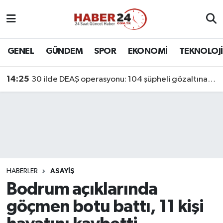
Nöbetçi Eczaneler
GENEL
GÜNDEM
SPOR
EKONOMİ
TEKNOLOJİ
Hava Durumu
14:25
30 ilde DEAŞ operasyonu: 104 şüpheli gözaltına alındı
Namaz Vakitleri
Trafik Durumu
Süper Lig Puan Durumu ve Fikstür
Tüm Manşetler
HABERLER
ASAYİŞ
Bodrum açıklarında
Son Dakika Haberleri
göçmen botu battı, 11 kişi
Haber Arşivi