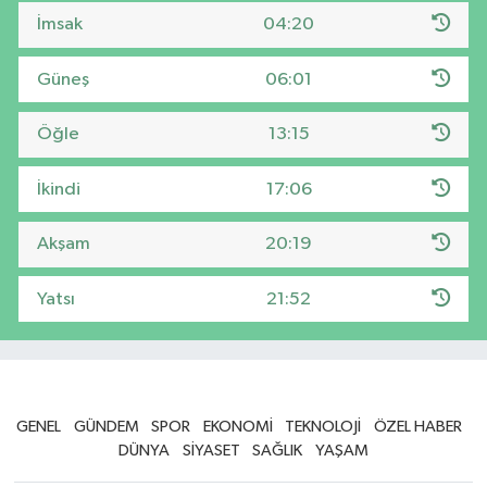
İmsak
04:20
Güneş
06:01
Öğle
13:15
İkindi
17:06
Akşam
20:19
Yatsı
21:52
GENEL
GÜNDEM
SPOR
EKONOMİ
TEKNOLOJİ
ÖZEL HABER
DÜNYA
SİYASET
SAĞLIK
YAŞAM