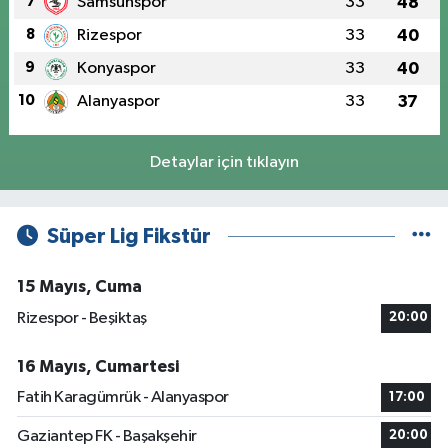
7
Samsunspor
33
48
8
Rizespor
33
40
9
Konyaspor
33
40
10
Alanyaspor
33
37
Detaylar için tıklayın
Süper Lig Fikstür
15 Mayıs, Cuma
Rizespor - Beşiktaş
20:00
16 Mayıs, Cumartesi
Fatih Karagümrük - Alanyaspor
17:00
Gaziantep FK - Başakşehir
20:00