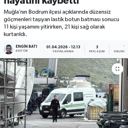
hayatını kaybetti
Muğla’nın Bodrum ilçesi açıklarında düzensiz
göçmenleri taşıyan lastik botun batması sonucu
11 kişi yaşamını yitirirken, 21 kişi sağ olarak
kurtarıldı.
ENGIN BATI
01.04.2026 - 12:13
3
1 
EDITÖR
YAYINLANMA
PAYLAŞIM
OKUNMA