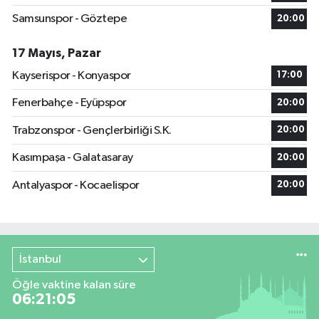
Samsunspor - Göztepe
20:00
17 Mayıs, Pazar
Kayserispor - Konyaspor
17:00
Fenerbahçe - Eyüpspor
20:00
Trabzonspor - Gençlerbirliği S.K.
20:00
Kasımpaşa - Galatasaray
20:00
Antalyaspor - Kocaelispor
20:00
İstanbul
Öğle vaktine kalan süre
06:21:04