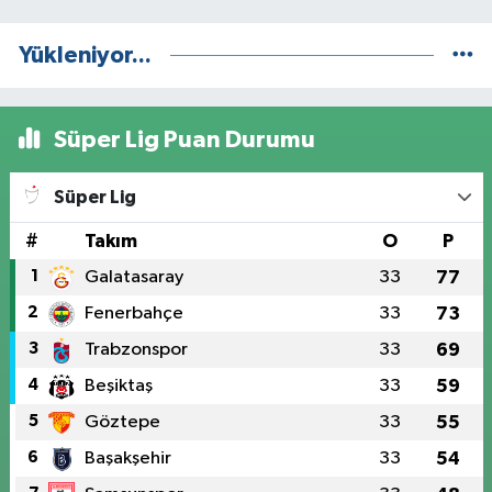
Yükleniyor...
Süper Lig Puan Durumu
Süper Lig
#
Takım
O
P
1
Galatasaray
33
77
2
Fenerbahçe
33
73
3
Trabzonspor
33
69
4
Beşiktaş
33
59
5
Göztepe
33
55
6
Başakşehir
33
54