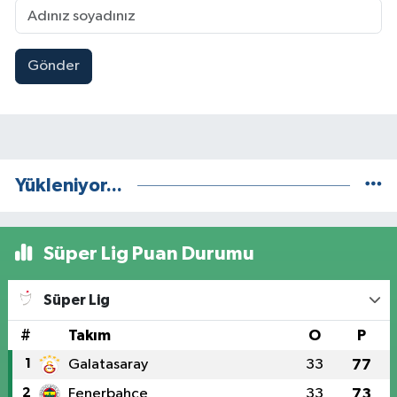
Gönder
Yükleniyor...
Süper Lig Puan Durumu
Süper Lig
#
Takım
O
P
1
Galatasaray
33
77
2
Fenerbahçe
33
73