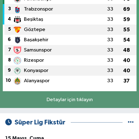
3
Trabzonspor
33
69
4
Beşiktaş
33
59
5
Göztepe
33
55
6
Başakşehir
33
54
7
Samsunspor
33
48
8
Rizespor
33
40
9
Konyaspor
33
40
10
Alanyaspor
33
37
Detaylar için tıklayın
Süper Lig Fikstür
15 Mayıs, Cuma