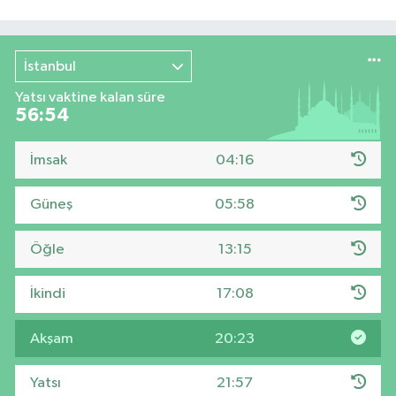
İstanbul
Yatsı vaktine kalan süre
56:53
İmsak
04:16
Güneş
05:58
Öğle
13:15
İkindi
17:08
Akşam
20:23
Yatsı
21:57