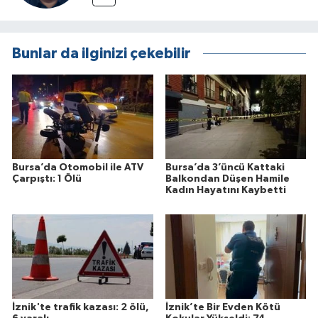
Bunlar da ilginizi çekebilir
Bursa’da Otomobil ile ATV
Bursa’da 3’üncü Kattaki
Çarpıştı: 1 Ölü
Balkondan Düşen Hamile
Kadın Hayatını Kaybetti
İznik'te trafik kazası: 2 ölü,
İznik’te Bir Evden Kötü