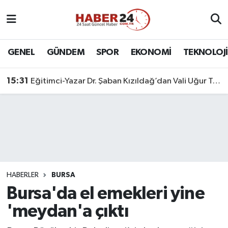
Nöbetçi Eczaneler
GENEL
GÜNDEM
SPOR
EKONOMİ
TEKNOLOJİ
Hava Durumu
15:31
Eğitimci-Yazar Dr. Şaban Kızıldağ’dan Vali Uğur Turan’a Ziyaret
Namaz Vakitleri
Trafik Durumu
Süper Lig Puan Durumu ve Fikstür
Tüm Manşetler
HABERLER
BURSA
Bursa'da el emekleri yine
Son Dakika Haberleri
'meydan'a çıktı
Haber Arşivi