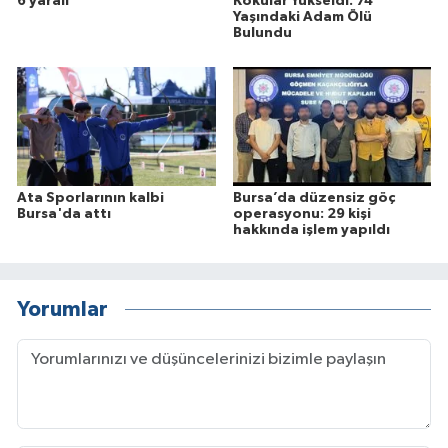
6 yaralı
Kokular Yükseldi: 74
Yaşındaki Adam Ölü
Bulundu
Ata Sporlarının kalbi
Bursa’da düzensiz göç
Bursa'da attı
operasyonu: 29 kişi
hakkında işlem yapıldı
Yorumlar