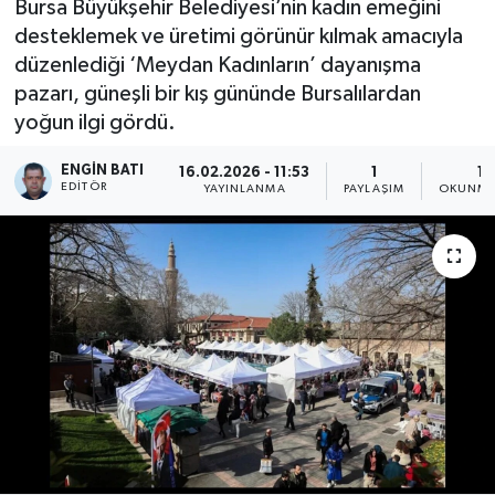
Bursa Büyükşehir Belediyesi’nin kadın emeğini
desteklemek ve üretimi görünür kılmak amacıyla
düzenlediği ‘Meydan Kadınların’ dayanışma
pazarı, güneşli bir kış gününde Bursalılardan
yoğun ilgi gördü.
ENGIN BATI
16.02.2026 - 11:53
1
1 
EDITÖR
YAYINLANMA
PAYLAŞIM
OKUNMA