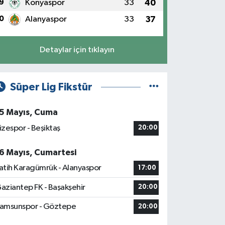
9
Konyaspor
33
40
0
Alanyaspor
33
37
Detaylar için tıklayın
Süper Lig Fikstür
5 Mayıs, Cuma
izespor - Beşiktaş
20:00
6 Mayıs, Cumartesi
atih Karagümrük - Alanyaspor
17:00
aziantep FK - Başakşehir
20:00
amsunspor - Göztepe
20:00