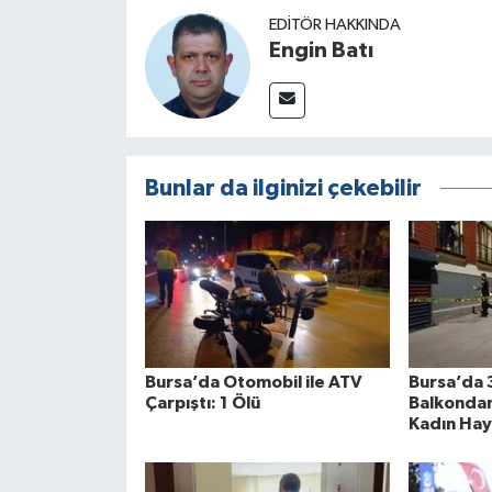
EDITÖR HAKKINDA
Engin Batı
Bunlar da ilginizi çekebilir
Bursa’da Otomobil ile ATV
Bursa’da 
Çarpıştı: 1 Ölü
Balkondan
Kadın Hay