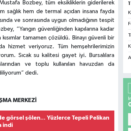
 Mustafa Bozbey, tüm eksikliklerin giderilerek
1
Hem sağlık hem de termal açıdan insana fayda
K
sında ve sonrasında uygun olmadığının tespit
F
zbey, “Yangın güvenliğinden kapılarına kadar
T
n kısımlar tamamen çözüldü. Binayı güvenli bir
nda hizmet veriyoruz. Tüm hemşehrilerimizin
K
rum. Sıcak su kalitesi gayet iyi. Bursalılara
A
larından ve toplu kullanılan havuzdan da
ı diliyorum” dedi.
İ
NIŞMA MERKEZİ
 görsel şölen... Yüzlerce Tepeli Pelikan
 indi