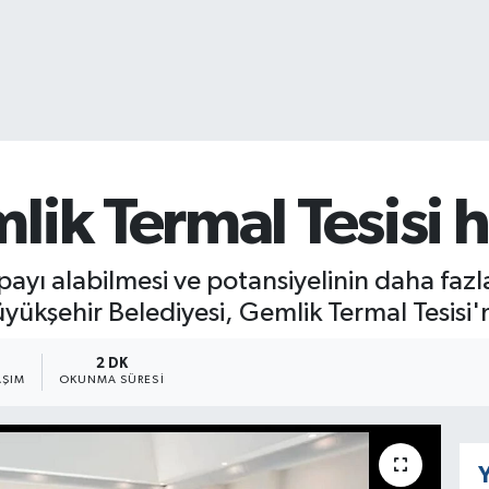
ik Termal Tesisi h
payı alabilmesi ve potansiyelinin daha fazl
yükşehir Belediyesi, Gemlik Termal Tesisi'n
2 DK
AŞIM
OKUNMA SÜRESI
Y