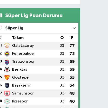
Süper Lig Puan Durumu
Süper Lig
#
Takım
O
P
1
Galatasaray
33
77
2
Fenerbahçe
33
73
3
Trabzonspor
33
69
4
Beşiktaş
33
59
5
Göztepe
33
55
6
Başakşehir
33
54
7
Samsunspor
33
48
8
Rizespor
33
40