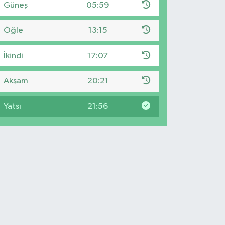
Güneş
05:59
Öğle
13:15
İkindi
17:07
Akşam
20:21
Yatsı
21:56