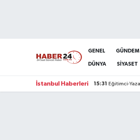
Nöbetçi Eczaneler
Hava Durumu
GENEL
GÜNDEM
Namaz Vakitleri
DÜNYA
SİYASET
Trafik Durumu
İstanbul Haberleri
15:31
Eğitimci-Yaza
Süper Lig Puan Durumu ve Fikstür
Tüm Manşetler
Son Dakika Haberleri
Haber Arşivi