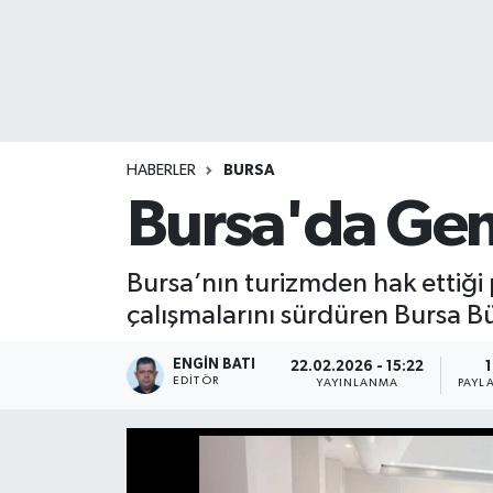
HABERLER
BURSA
Bursa'da Geml
Bursa’nın turizmden hak ettiği 
çalışmalarını sürdüren Bursa Bü
ENGIN BATI
22.02.2026 - 15:22
1
EDITÖR
YAYINLANMA
PAYL