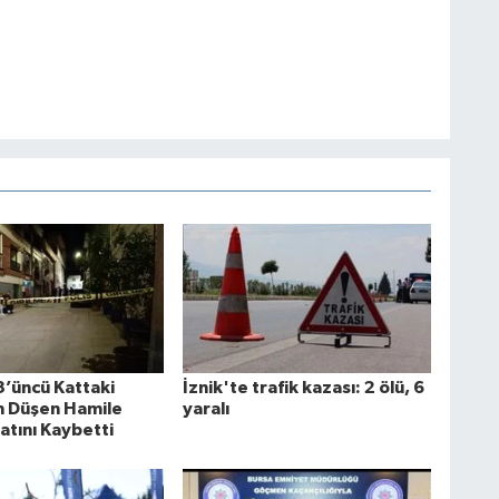
3’üncü Kattaki
İznik'te trafik kazası: 2 ölü, 6
 Düşen Hamile
yaralı
atını Kaybetti