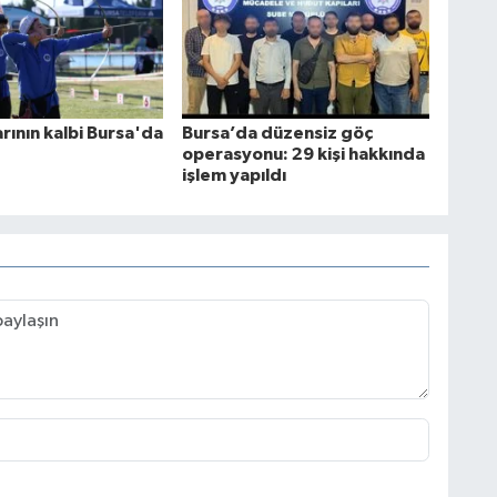
rının kalbi Bursa'da
Bursa’da düzensiz göç
operasyonu: 29 kişi hakkında
işlem yapıldı