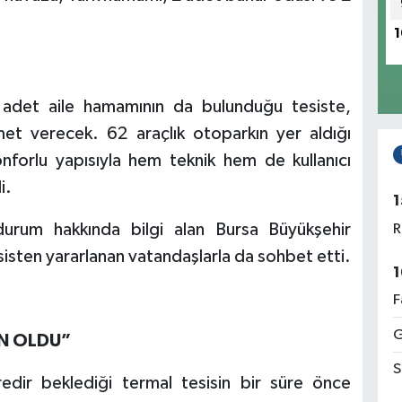
1
 adet aile hamamının da bulunduğu tesiste,
et verecek. 62 araçlık otoparkın yer aldığı
nforlu yapısıyla hem teknik hem de kullanıcı
i.
1
durum hakkında bilgi alan Bursa Büyükşehir
R
isten yararlanan vatandaşlarla da sohbet etti.
1
F
G
AN OLDU”
S
üredir beklediği termal tesisin bir süre önce