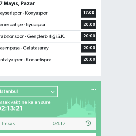
7 Mayıs, Pazar
ayserispor - Konyaspor
17:00
enerbahçe - Eyüpspor
20:00
rabzonspor - Gençlerbirliği S.K.
20:00
asımpaşa - Galatasaray
20:00
ntalyaspor - Kocaelispor
20:00
İstanbul
msak vaktine kalan süre
02:13:20
İmsak
04:17