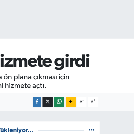
izmete girdi
a ön plana çıkması için
i hizmete açtı.
-
+
A
A
ükleniyor...