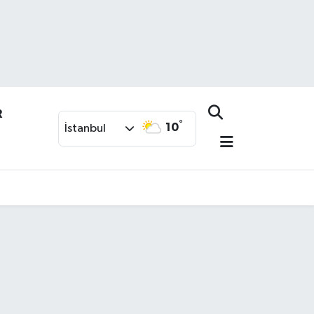
R
°
10
İstanbul