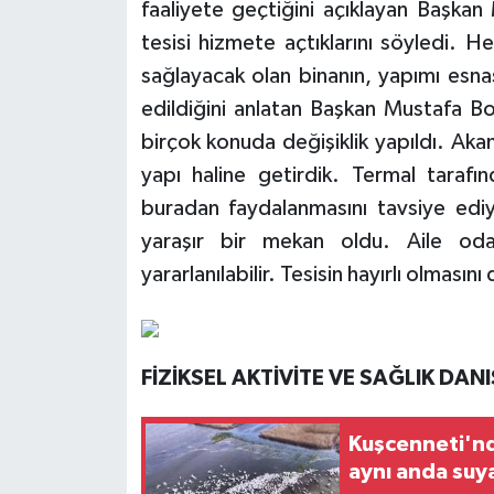
faaliyete geçtiğini açıklayan Başkan
tesisi hizmete açtıklarını söyledi. 
sağlayacak olan binanın, yapımı esna
edildiğini anlatan Başkan Mustafa Bo
birçok konuda değişiklik yapıldı. Aka
yapı haline getirdik. Termal tarafı
buradan faydalanmasını tavsiye ediyo
yaraşır bir mekan oldu. Aile oda
yararlanılabilir. Tesisin hayırlı olmasın
FİZİKSEL AKTİVİTE VE SAĞLIK DA
Kuşcenneti'nde
aynı anda suya