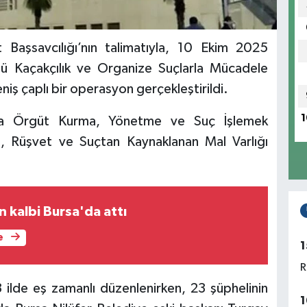
 Başsavcılığı’nın talimatıyla, 10 Ekim 2025
ğü Kaçakçılık ve Organize Suçlarla Mücadele
ş çaplı bir operasyon gerçekleştirildi.
1
la Örgüt Kurma, Yönetme ve Suç İşlemek
 Rüşvet ve Suçtan Kaynaklanan Mal Varlığı
n kalbi Bursa'da attı
e
1
R
ilde eş zamanlı düzenlenirken, 23 şüphelinin
1