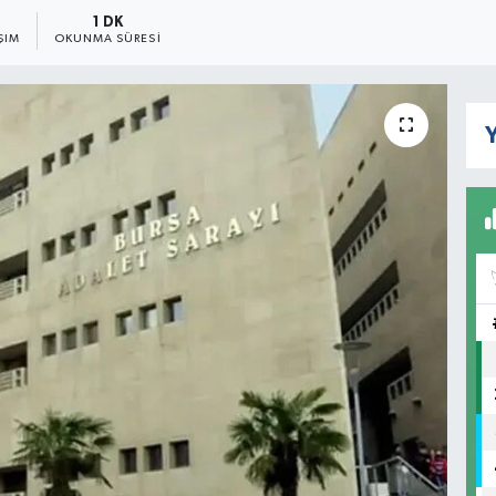
1 DK
ŞIM
OKUNMA SÜRESI
Y