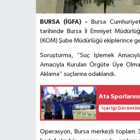
BURSA (İGFA) -
Bursa Cumhuriyet
tarihinde Bursa İl Emniyet Müdürlü
(KOM) Şube Müdürlüğü ekiplerince geni
Soruşturma, “Suç İşlemek Amacıy
Amacıyla Kurulan Örgüte Üye Olma,
Aklama” suçlarına odaklandı.
Ata Sporlarını
İçeriği Görüntül
Operasyon, Bursa merkezli toplam 3 