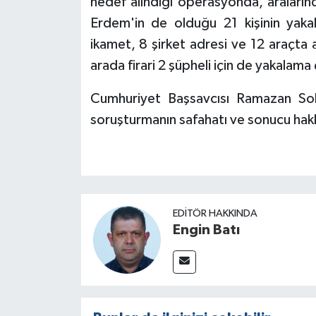
hedef alındığı operasyonda, araların
Erdem'in de olduğu 21 kişinin yakala
ikamet, 8 şirket adresi ve 12 araçta a
arada firari 2 şüpheli için de yakalama
Cumhuriyet Başsavcısı Ramazan Solm
soruşturmanın safahatı ve sonucu hakkı
EDITÖR HAKKINDA
Engin Batı