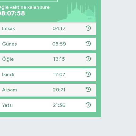
ğle vaktine kalan süre
08:07:57
İmsak
04:17
Güneş
05:59
Öğle
13:15
İkindi
17:07
Akşam
20:21
Yatsı
21:56