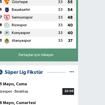
5
Göztepe
33
55
6
Başakşehir
33
54
7
Samsunspor
33
48
8
Rizespor
33
40
9
Konyaspor
33
40
0
Alanyaspor
33
37
Detaylar için tıklayın
Süper Lig Fikstür
5 Mayıs, Cuma
izespor - Beşiktaş
20:00
6 Mayıs, Cumartesi