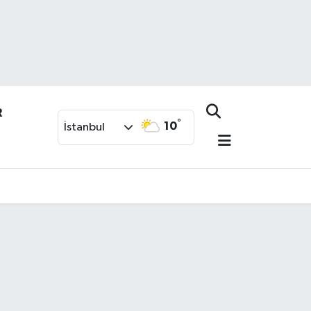
R
°
10
İstanbul