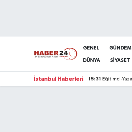
Nöbetçi Eczaneler
Hava Durumu
GENEL
GÜNDEM
Namaz Vakitleri
DÜNYA
SİYASET
Trafik Durumu
İstanbul Haberleri
15:31
Eğitimci-Yaza
Süper Lig Puan Durumu ve Fikstür
Tüm Manşetler
Son Dakika Haberleri
Haber Arşivi