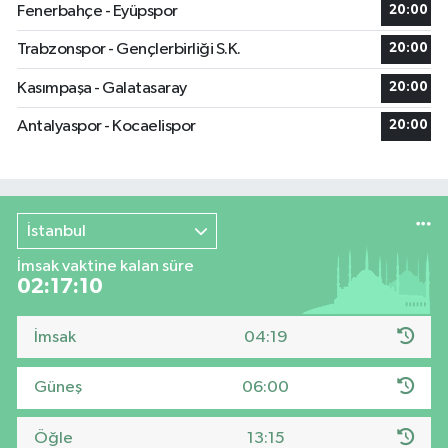
Fenerbahçe - Eyüpspor
20:00
Trabzonspor - Gençlerbirliği S.K.
20:00
Kasımpaşa - Galatasaray
20:00
Antalyaspor - Kocaelispor
20:00
İstanbul
İmsak vaktine kalan süre
02:17:09
İmsak
04:19
Güneş
06:00
Öğle
13:15