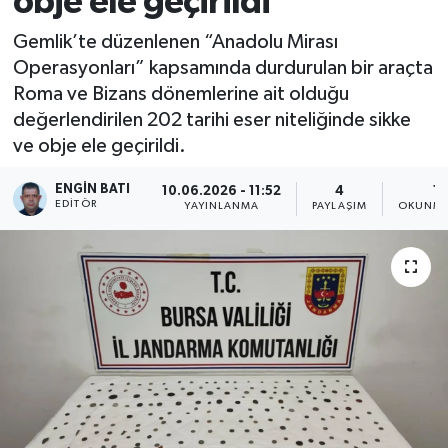
obje ele geçirildi
Gemlik’te düzenlenen “Anadolu Mirası
Operasyonları” kapsamında durdurulan bir araçta
Roma ve Bizans dönemlerine ait olduğu
değerlendirilen 202 tarihi eser niteliğinde sikke
ve obje ele geçirildi.
ENGIN BATI
10.06.2026 - 11:52
4
1 
EDITÖR
YAYINLANMA
PAYLAŞIM
OKUNMA