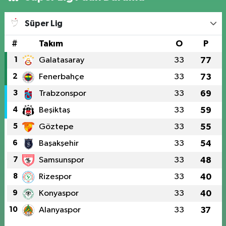
Süper Lig
#
Takım
O
P
1
Galatasaray
33
77
2
Fenerbahçe
33
73
3
Trabzonspor
33
69
4
Beşiktaş
33
59
5
Göztepe
33
55
6
Başakşehir
33
54
7
Samsunspor
33
48
8
Rizespor
33
40
9
Konyaspor
33
40
10
Alanyaspor
33
37