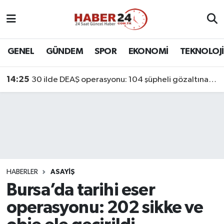
Nöbetçi Eczaneler
GENEL
GÜNDEM
SPOR
EKONOMİ
TEKNOLOJİ
Hava Durumu
14:25
30 ilde DEAŞ operasyonu: 104 şüpheli gözaltına alındı
Namaz Vakitleri
Trafik Durumu
Süper Lig Puan Durumu ve Fikstür
Tüm Manşetler
HABERLER
ASAYİŞ
Bursa’da tarihi eser
Son Dakika Haberleri
operasyonu: 202 sikke ve
Haber Arşivi