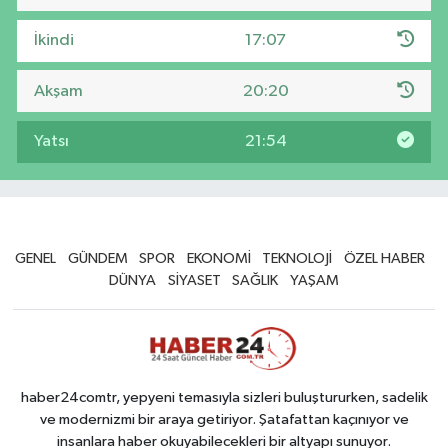
İkindi
17:07
Akşam
20:20
Yatsı
21:54
GENEL
GÜNDEM
SPOR
EKONOMİ
TEKNOLOJİ
ÖZEL HABER
DÜNYA
SİYASET
SAĞLIK
YAŞAM
haber24comtr, yepyeni temasıyla sizleri buluştururken, sadelik
ve modernizmi bir araya getiriyor. Şatafattan kaçınıyor ve
insanlara haber okuyabilecekleri bir altyapı sunuyor.