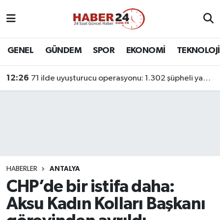
Nöbetçi Eczaneler
GENEL
GÜNDEM
SPOR
EKONOMİ
TEKNOLOJİ
Hava Durumu
12:26
71 ilde uyuşturucu operasyonu: 1.302 şüpheli yakalandı
Namaz Vakitleri
Trafik Durumu
Süper Lig Puan Durumu ve Fikstür
Tüm Manşetler
HABERLER
ANTALYA
CHP’de bir istifa daha:
Son Dakika Haberleri
Aksu Kadın Kolları Başkanı
Haber Arşivi