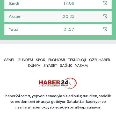
İkindi
17:08
Akşam
20:23
Yatsı
21:57
GENEL
GÜNDEM
SPOR
EKONOMİ
TEKNOLOJİ
ÖZEL HABER
DÜNYA
SİYASET
SAĞLIK
YAŞAM
haber24comtr, yepyeni temasıyla sizleri buluştururken, sadelik
ve modernizmi bir araya getiriyor. Şatafattan kaçınıyor ve
insanlara haber okuyabilecekleri bir altyapı sunuyor.