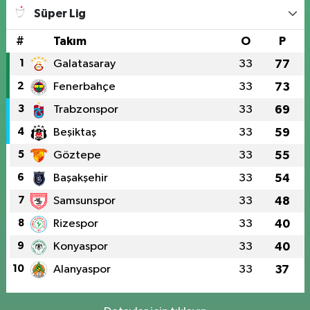
Süper Lig
#
Takım
O
P
1
Galatasaray
33
77
2
Fenerbahçe
33
73
3
Trabzonspor
33
69
4
Beşiktaş
33
59
5
Göztepe
33
55
6
Başakşehir
33
54
7
Samsunspor
33
48
8
Rizespor
33
40
9
Konyaspor
33
40
10
Alanyaspor
33
37