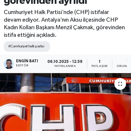
görevinden ayrıldı
Cumhuriyet Halk Partisi’nde (CHP) istifalar
devam ediyor. Antalya’nın Aksu ilçesinde CHP
Kadın Kolları Başkanı Menzil Çakmak, görevinden
istifa ettiğini açıkladı.
#Cumhuriyet halk partisi
ENGIN BATI
06.10.2025 - 12:59
1
1 
EDITÖR
YAYINLANMA
PAYLAŞIM
OKUNMA