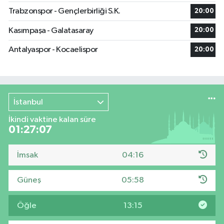
Trabzonspor - Gençlerbirliği S.K.
20:00
Kasımpaşa - Galatasaray
20:00
Antalyaspor - Kocaelispor
20:00
İstanbul
İkindi vaktine kalan süre
01:27:06
İmsak
04:16
Güneş
05:58
Öğle
13:15