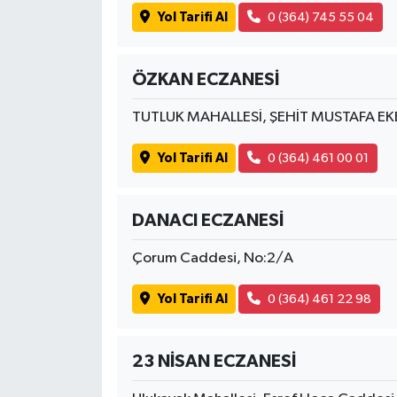
Yol Tarifi Al
0 (364) 745 55 04
ÖZKAN ECZANESİ
TUTLUK MAHALLESİ, ŞEHİT MUSTAFA EK
Yol Tarifi Al
0 (364) 461 00 01
DANACI ECZANESİ
Çorum Caddesi, No:2/A
Yol Tarifi Al
0 (364) 461 22 98
23 NİSAN ECZANESİ