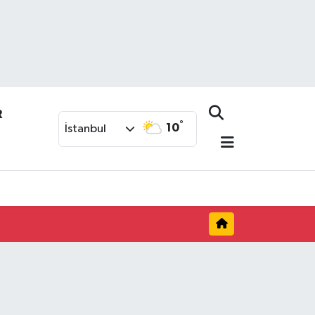
R
°
10
İstanbul