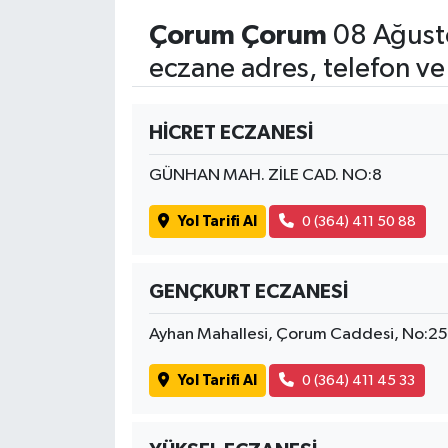
Çorum Çorum
08 Ağust
eczane adres, telefon ve
HİCRET ECZANESİ
GÜNHAN MAH. ZİLE CAD. NO:8
Yol Tarifi Al
0 (364) 411 50 88
GENÇKURT ECZANESİ
Ayhan Mahallesi, Çorum Caddesi, No:25
Yol Tarifi Al
0 (364) 411 45 33