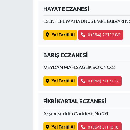
HAYAT ECZANESİ
ESENTEPE MAH.YUNUS EMRE BULVARI N
Yol Tarifi Al
0 (364) 221 12 89
BARIŞ ECZANESİ
MEYDAN MAH.SAĞLIK SOK.NO:2
Yol Tarifi Al
0 (364) 511 51 12
FİKRİ KARTAL ECZANESİ
Akşemseddin Caddesi, No:26
Yol Tarifi Al
0 (364) 511 18 18