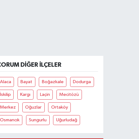
ÇORUM DIĞER İLÇELER
Alaca
Bayat
Boğazkale
Dodurga
İskilip
Kargı
Laçin
Mecitözü
Merkez
Oğuzlar
Ortaköy
Osmancık
Sungurlu
Uğurludağ