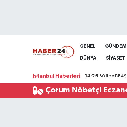
Nöbetçi Eczaneler
Hava Durumu
GENEL
GÜNDEM
Namaz Vakitleri
DÜNYA
SİYASET
Trafik Durumu
İstanbul Haberleri
14:25
30 ilde DEAŞ 
Süper Lig Puan Durumu ve Fikstür
Çorum Nöbetçi Eczan
Tüm Manşetler
Son Dakika Haberleri
Haber Arşivi