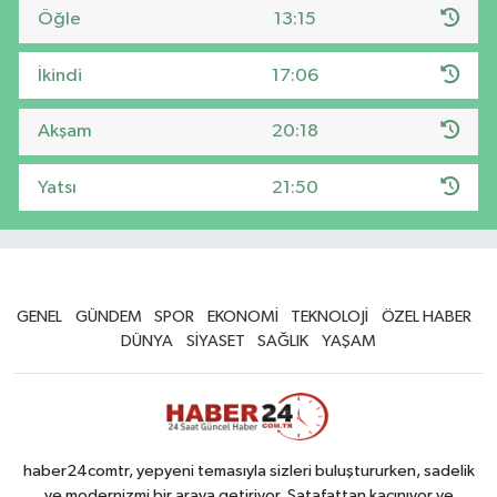
Öğle
13:15
İkindi
17:06
Akşam
20:18
Yatsı
21:50
GENEL
GÜNDEM
SPOR
EKONOMİ
TEKNOLOJİ
ÖZEL HABER
DÜNYA
SİYASET
SAĞLIK
YAŞAM
haber24comtr, yepyeni temasıyla sizleri buluştururken, sadelik
ve modernizmi bir araya getiriyor. Şatafattan kaçınıyor ve