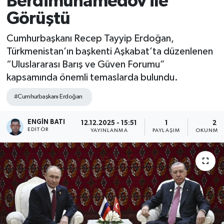
Berdimuhamedov ile
Görüştü
Cumhurbaşkanı Recep Tayyip Erdoğan,
Türkmenistan’ın başkenti Aşkabat’ta düzenlenen
“Uluslararası Barış ve Güven Forumu”
kapsamında önemli temaslarda bulundu.
#Cumhurbaşkanı Erdoğan
ENGIN BATI
12.12.2025 - 15:51
1
2 D
EDITÖR
YAYINLANMA
PAYLAŞIM
OKUNMA 