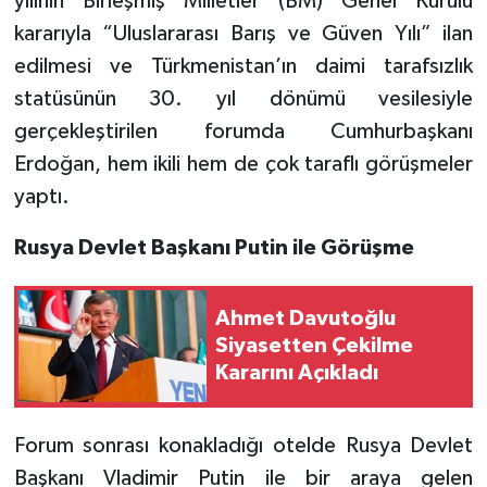
yılının Birleşmiş Milletler (BM) Genel Kurulu
kararıyla “Uluslararası Barış ve Güven Yılı” ilan
edilmesi ve Türkmenistan’ın daimi tarafsızlık
statüsünün 30. yıl dönümü vesilesiyle
gerçekleştirilen forumda Cumhurbaşkanı
Erdoğan, hem ikili hem de çok taraflı görüşmeler
yaptı.
Rusya Devlet Başkanı Putin ile Görüşme
Ahmet Davutoğlu
Siyasetten Çekilme
Kararını Açıkladı
Forum sonrası konakladığı otelde Rusya Devlet
Başkanı Vladimir Putin ile bir araya gelen