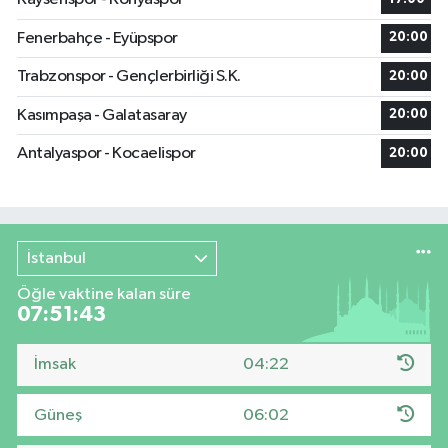
Fenerbahçe - Eyüpspor
20:00
Trabzonspor - Gençlerbirliği S.K.
20:00
Kasımpaşa - Galatasaray
20:00
Antalyaspor - Kocaelispor
20:00
İstanbul
Öğle vaktine kalan süre
07:51:42
İmsak
04:22
Güneş
06:02