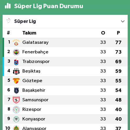
Süper Lig Puan Durumu
Süper Lig
#
Takım
O
P
1
Galatasaray
33
77
2
Fenerbahçe
33
73
3
Trabzonspor
33
69
4
Beşiktaş
33
59
5
Göztepe
33
55
6
Başakşehir
33
54
7
Samsunspor
33
48
8
Rizespor
33
40
9
Konyaspor
33
40
10
Alanyaspor
33
37