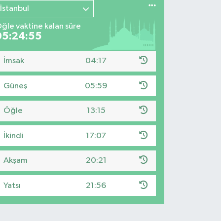
İstanbul
ğle vaktine kalan süre
05:24:54
İmsak
04:17
Güneş
05:59
Öğle
13:15
İkindi
17:07
Akşam
20:21
Yatsı
21:56