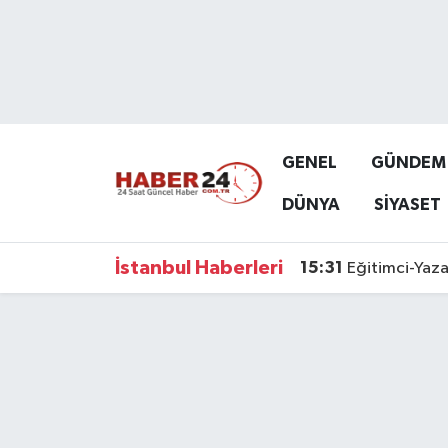
Nöbetçi Eczaneler
Hava Durumu
GENEL
GÜNDEM
Namaz Vakitleri
DÜNYA
SİYASET
Trafik Durumu
İstanbul Haberleri
15:31
Eğitimci-Yaza
Süper Lig Puan Durumu ve Fikstür
Tüm Manşetler
Son Dakika Haberleri
Haber Arşivi