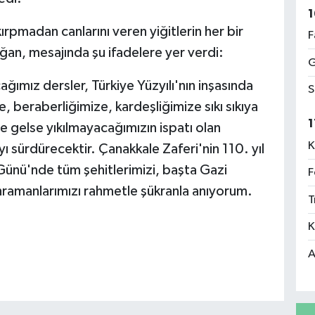
1
ırpmadan canlarını veren yiğitlerin her bir
F
ğan, mesajında şu ifadelere yer verdi:
G
ımız dersler, Türkiye Yüzyılı'nın inşasında
S
e, beraberliğimize, kardeşliğimize sıkı sıkıya
1
e gelse yıkılmayacağımızın ispatı olan
K
 sürdürecektir. Çanakkale Zaferi'nin 110. yıl
Günü'nde tüm şehitlerimizi, başta Gazi
F
ramanlarımızı rahmetle şükranla anıyorum.
T
K
A