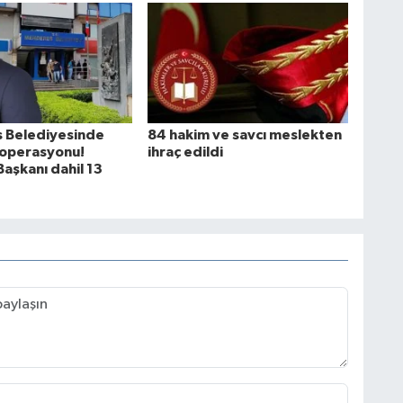
 Belediyesinde
84 hakim ve savcı meslekten
 operasyonu!
ihraç edildi
aşkanı dahil 13