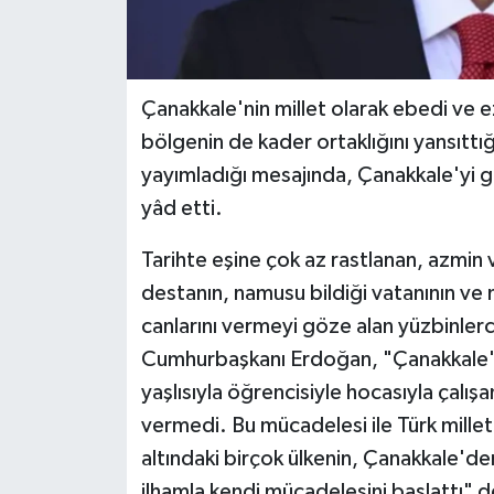
Çanakkale'nin millet olarak ebedi ve ez
bölgenin de kader ortaklığını yansıtt
yayımladığı mesajında, Çanakkale'yi g
yâd etti.
Tarihte eşine çok az rastlanan, azmin 
destanın, namusu bildiği vatanının ve m
canlarını vermeyi göze alan yüzbinler
Cumhurbaşkanı Erdoğan, "Çanakkale'de
yaşlısıyla öğrencisiyle hocasıyla çalış
vermedi. Bu mücadelesi ile Türk mill
altındaki birçok ülkenin, Çanakkale'den
ilhamla kendi mücadelesini başlattı" 