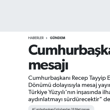
HABERLER
GÜNDEM
Cumhurbaşka
mesajı
Cumhurbaşkanı Recep Tayyip Er
Dönümü dolayısıyla mesaj yayı
Türkiye Yüzyılı'nın inşasında i
aydınlatmayı sürdürecektir" de
#Cumhurbaşkanı Erdoğandan 18 Mart mesajı