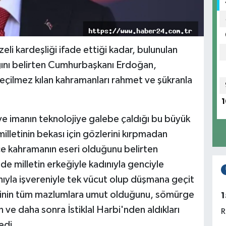
eli kardeşliği ifade ettiği kadar, bulunulan
ığını belirten Cumhurbaşkanı Erdoğan,
eçilmez kılan kahramanları rahmet ve şükranla
1
ve imanın teknolojiye galebe çaldığı bu büyük
illetinin bekası için gözlerini kırpmadan
ce kahramanın eseri olduğunu belirten
 milletin erkeğiyle kadınıyla genciyle
anıyla işvereniyle tek vücut olup düşmana geçit
etinin tüm mazlumlara umut olduğunu, sömürge
1
 ve daha sonra İstiklal Harbi'nden aldıkları
R
dedi.