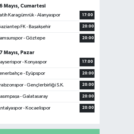
6 Mayıs, Cumartesi
atih Karagümrük - Alanyaspor
17:00
aziantep FK - Başakşehir
20:00
amsunspor - Göztepe
20:00
7 Mayıs, Pazar
ayserispor - Konyaspor
17:00
enerbahçe - Eyüpspor
20:00
rabzonspor - Gençlerbirliği S.K.
20:00
asımpaşa - Galatasaray
20:00
ntalyaspor - Kocaelispor
20:00