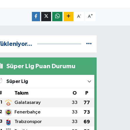
-
+
A
A
ükleniyor...
Süper Lig Puan Durumu
Süper Lig
#
Takım
O
P
1
Galatasaray
33
77
2
Fenerbahçe
33
73
3
Trabzonspor
33
69