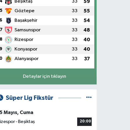
4
Beşiktaş
33
59
5
Göztepe
33
55
6
Başakşehir
33
54
7
Samsunspor
33
48
8
Rizespor
33
40
9
Konyaspor
33
40
0
Alanyaspor
33
37
Detaylar için tıklayın
Süper Lig Fikstür
5 Mayıs, Cuma
izespor - Beşiktaş
20:00