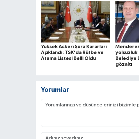
Yüksek Askerî Şûra Kararları
Menderes
Açıklandı: TSK’da Rütbe ve
yolsuzluk
Atama Listesi Belli Oldu
Belediye B
gözaltı
Yorumlar