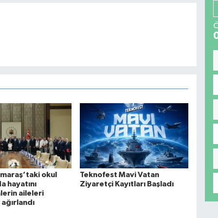
Ö
araş’taki okul
Teknofest Mavi Vatan
da hayatını
Ziyaretçi Kayıtları Başladı
rin aileleri
 ağırlandı