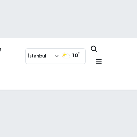
R
°
10
İstanbul