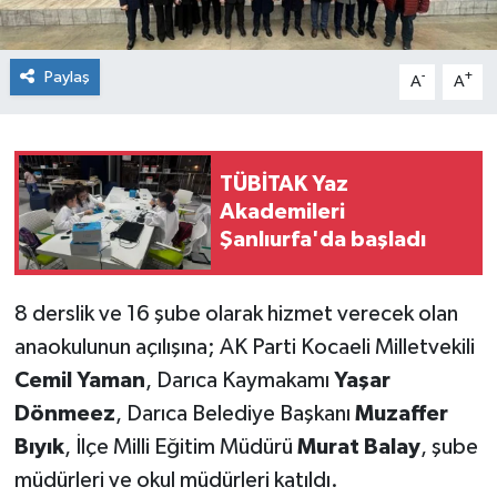
Paylaş
-
+
A
A
TÜBİTAK Yaz
Akademileri
Şanlıurfa'da başladı
8 derslik ve 16 şube olarak hizmet verecek olan
anaokulunun açılışına; AK Parti Kocaeli Milletvekili
Cemil Yaman
, Darıca Kaymakamı
Yaşar
Dönmeez
, Darıca Belediye Başkanı
Muzaffer
Bıyık
, İlçe Milli Eğitim Müdürü
Murat Balay
, şube
müdürleri ve okul müdürleri katıldı.