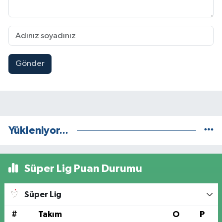
Gönder
Yükleniyor...
Süper Lig Puan Durumu
Süper Lig
#
Takım
O
P