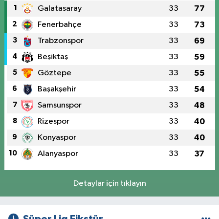
1
Galatasaray
33
77
2
Fenerbahçe
33
73
3
Trabzonspor
33
69
4
Beşiktaş
33
59
5
Göztepe
33
55
6
Başakşehir
33
54
7
Samsunspor
33
48
8
Rizespor
33
40
9
Konyaspor
33
40
10
Alanyaspor
33
37
Detaylar için tıklayın