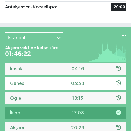
Antalyaspor - Kocaelispor
20:00
İstanbul
Akşam vaktine kalan süre
01:46:21
İmsak
04:16
Güneş
05:58
Öğle
13:15
İkindi
17:08
Akşam
20:23