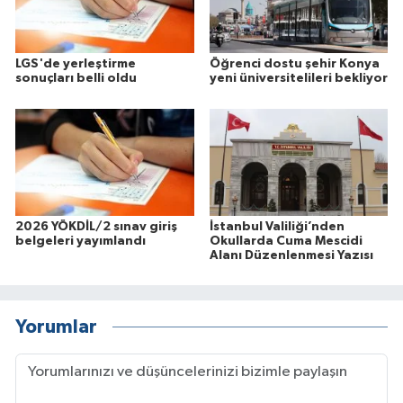
LGS'de yerleştirme
Öğrenci dostu şehir Konya
sonuçları belli oldu
yeni üniversitelileri bekliyor
2026 YÖKDİL/2 sınav giriş
İstanbul Valiliği’nden
belgeleri yayımlandı
Okullarda Cuma Mescidi
Alanı Düzenlenmesi Yazısı
Yorumlar