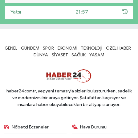
Yatsı
21:57
GENEL
GÜNDEM
SPOR
EKONOMİ
TEKNOLOJİ
ÖZEL HABER
DÜNYA
SİYASET
SAĞLIK
YAŞAM
haber24comtr, yepyeni temasıyla sizleri buluştururken, sadelik
ve modernizmi bir araya getiriyor. Şatafattan kaçınıyor ve
insanlara haber okuyabilecekleri bir altyapı sunuyor.
Nöbetçi Eczaneler
Hava Durumu