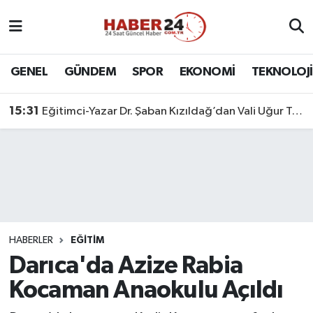
Nöbetçi Eczaneler
GENEL
GÜNDEM
SPOR
EKONOMİ
TEKNOLOJİ
Hava Durumu
15:31
Eğitimci-Yazar Dr. Şaban Kızıldağ’dan Vali Uğur Turan’a Ziyaret
Namaz Vakitleri
Trafik Durumu
Süper Lig Puan Durumu ve Fikstür
Tüm Manşetler
HABERLER
EĞİTİM
Darıca'da Azize Rabia
Son Dakika Haberleri
Kocaman Anaokulu Açıldı
Haber Arşivi