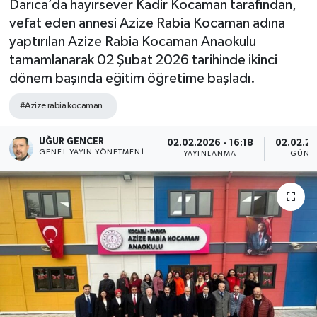
Darıca’da hayırsever Kadir Kocaman tarafından,
vefat eden annesi Azize Rabia Kocaman adına
yaptırılan Azize Rabia Kocaman Anaokulu
tamamlanarak 02 Şubat 2026 tarihinde ikinci
dönem başında eğitim öğretime başladı.
#Azize rabia kocaman
UĞUR GENCER
02.02.2026 - 16:18
02.02.20
GENEL YAYIN YÖNETMENI
YAYINLANMA
GÜNC