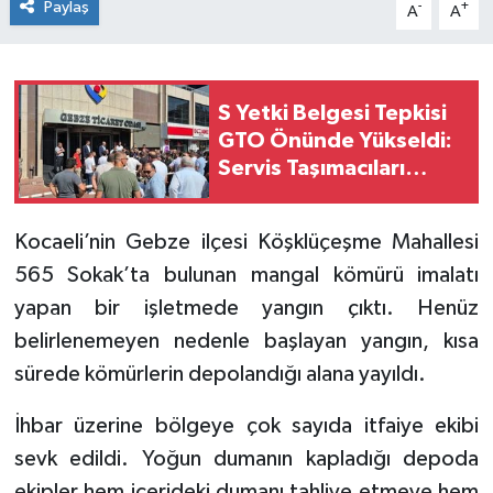
Paylaş
-
+
A
A
S Yetki Belgesi Tepkisi
GTO Önünde Yükseldi:
Servis Taşımacıları
Çözüm Bekliyor
Kocaeli’nin Gebze ilçesi Köşklüçeşme Mahallesi
565 Sokak’ta bulunan mangal kömürü imalatı
yapan bir işletmede yangın çıktı. Henüz
belirlenemeyen nedenle başlayan yangın, kısa
sürede kömürlerin depolandığı alana yayıldı.
İhbar üzerine bölgeye çok sayıda itfaiye ekibi
sevk edildi. Yoğun dumanın kapladığı depoda
ekipler hem içerideki dumanı tahliye etmeye hem