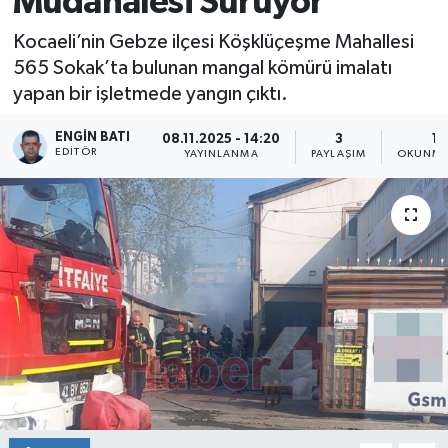
Müdahalesi Sürüyor
Kocaeli’nin Gebze ilçesi Köşklüçeşme Mahallesi
565 Sokak’ta bulunan mangal kömürü imalatı
yapan bir işletmede yangın çıktı.
ENGIN BATI
08.11.2025 - 14:20
3
1 
EDITÖR
YAYINLANMA
PAYLAŞIM
OKUNMA