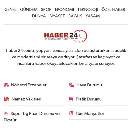
GENEL
GÜNDEM
SPOR
EKONOMİ
TEKNOLOJİ
ÖZEL HABER
DÜNYA
SİYASET
SAĞLIK
YAŞAM
haber24comtr, yepyeni temasıyla sizleri buluştururken, sadelik
ve modernizmi bir araya getiriyor. Şatafattan kaçınıyor ve
insanlara haber okuyabilecekleri bir altyapı sunuyor.
Nöbetçi Eczaneler
Hava Durumu
Namaz Vakitleri
Trafik Durumu
Süper Lig Puan Durumu ve
Tüm Manşetler
Fikstür