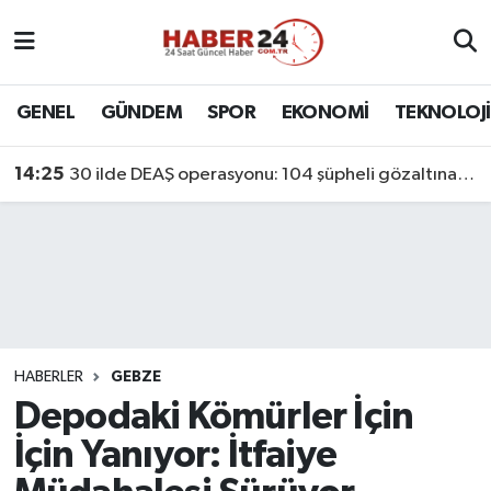
Nöbetçi Eczaneler
GENEL
GÜNDEM
SPOR
EKONOMİ
TEKNOLOJİ
Hava Durumu
14:25
30 ilde DEAŞ operasyonu: 104 şüpheli gözaltına alındı
Namaz Vakitleri
Trafik Durumu
Süper Lig Puan Durumu ve Fikstür
Tüm Manşetler
HABERLER
GEBZE
Depodaki Kömürler İçin
Son Dakika Haberleri
İçin Yanıyor: İtfaiye
Haber Arşivi