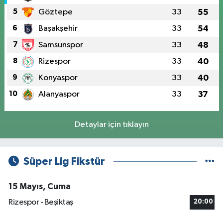
5
Göztepe
33
55
6
Başakşehir
33
54
7
Samsunspor
33
48
8
Rizespor
33
40
9
Konyaspor
33
40
10
Alanyaspor
33
37
Detaylar için tıklayın
Süper Lig Fikstür
15 Mayıs, Cuma
Rizespor - Beşiktaş
20:00