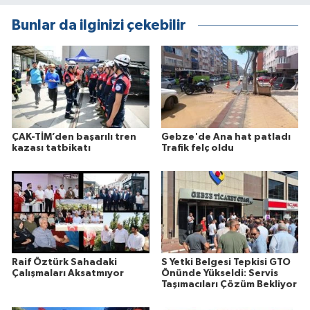
Bunlar da ilginizi çekebilir
ÇAK-TİM’den başarılı tren
Gebze'de Ana hat patladı
kazası tatbikatı
Trafik felç oldu
Raif Öztürk Sahadaki
S Yetki Belgesi Tepkisi GTO
Çalışmaları Aksatmıyor
Önünde Yükseldi: Servis
Taşımacıları Çözüm Bekliyor