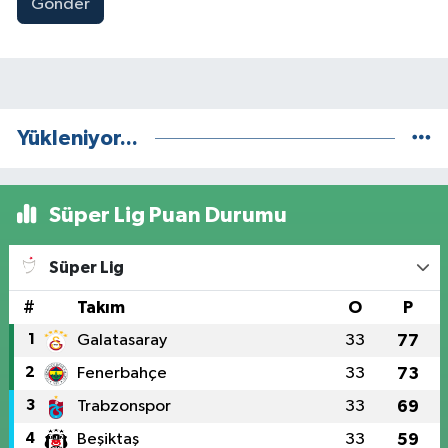
Gönder
Yükleniyor...
Süper Lig Puan Durumu
Süper Lig
#
Takım
O
P
1
Galatasaray
33
77
2
Fenerbahçe
33
73
3
Trabzonspor
33
69
4
Beşiktaş
33
59