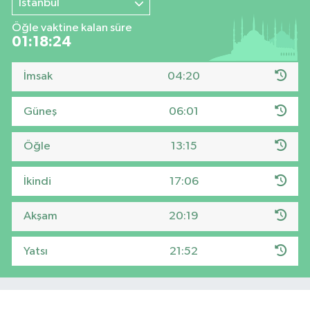
İstanbul
Öğle vaktine kalan süre
01:18:23
İmsak
04:20
Güneş
06:01
Öğle
13:15
İkindi
17:06
Akşam
20:19
Yatsı
21:52