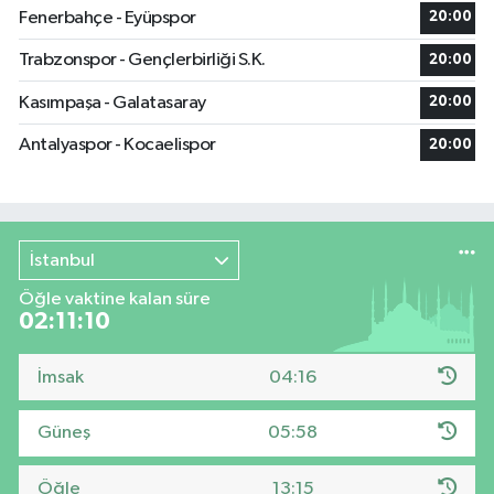
Fenerbahçe - Eyüpspor
20:00
Trabzonspor - Gençlerbirliği S.K.
20:00
Kasımpaşa - Galatasaray
20:00
Antalyaspor - Kocaelispor
20:00
İstanbul
Öğle vaktine kalan süre
02:11:09
İmsak
04:16
Güneş
05:58
Öğle
13:15