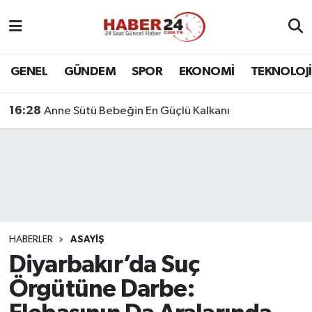
Nöbetçi Eczaneler
GENEL
GÜNDEM
SPOR
EKONOMİ
TEKNOLOJİ
Hava Durumu
16:28
Anne Sütü Bebeğin En Güçlü Kalkanı
Namaz Vakitleri
Trafik Durumu
Süper Lig Puan Durumu ve Fikstür
Tüm Manşetler
HABERLER
ASAYİŞ
Diyarbakır’da Suç
Son Dakika Haberleri
Örgütüne Darbe:
Haber Arşivi