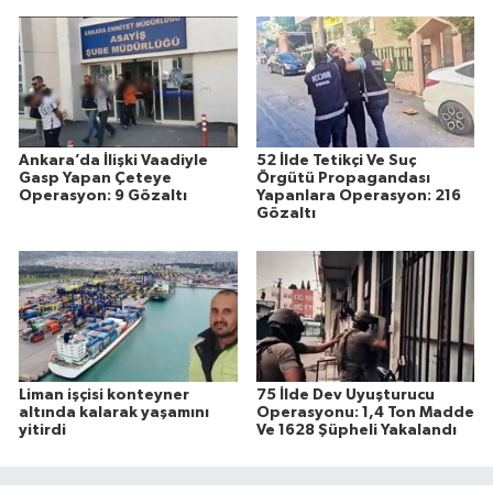
Ankara’da İlişki Vaadiyle
52 İlde Tetikçi Ve Suç
Gasp Yapan Çeteye
Örgütü Propagandası
Operasyon: 9 Gözaltı
Yapanlara Operasyon: 216
Gözaltı
Liman işçisi konteyner
75 İlde Dev Uyuşturucu
altında kalarak yaşamını
Operasyonu: 1,4 Ton Madde
yitirdi
Ve 1628 Şüpheli Yakalandı