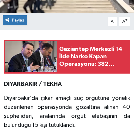
Paylaş
-
+
A
A
Gaziantep Merkezli 14
İlde Narko Kapan
Operasyonu: 382
Gözaltı
DİYARBAKIR / TEKHA
Diyarbakır’da çıkar amaçlı suç örgütüne yönelik
düzenlenen operasyonda gözaltına alınan 40
şüpheliden, aralarında örgüt elebaşının da
bulunduğu 15 kişi tutuklandı.