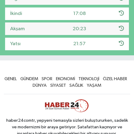
İkindi
17:08
Akşam
20:23
Yatsı
21:57
GENEL
GÜNDEM
SPOR
EKONOMİ
TEKNOLOJİ
ÖZEL HABER
DÜNYA
SİYASET
SAĞLIK
YAŞAM
haber24comtr, yepyeni temasıyla sizleri buluştururken, sadelik
ve modernizmi bir araya getiriyor. Şatafattan kaçınıyor ve
insanlara haber okuyabilecekleri bir altyapı sunuyor.