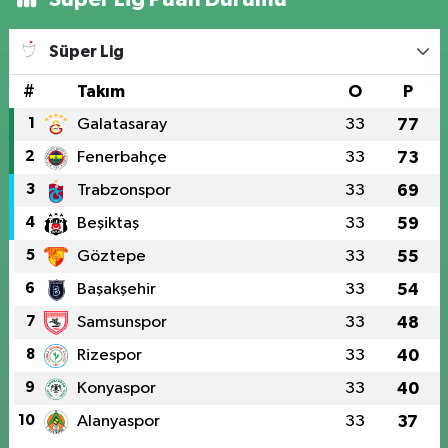
Süper Lig
#
Takım
O
P
1
Galatasaray
33
77
2
Fenerbahçe
33
73
3
Trabzonspor
33
69
4
Beşiktaş
33
59
5
Göztepe
33
55
6
Başakşehir
33
54
7
Samsunspor
33
48
8
Rizespor
33
40
9
Konyaspor
33
40
10
Alanyaspor
33
37