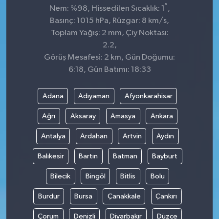
°
Nem: %98, Hissedilen Sıcaklık: 1
,
Basınç: 1015 hPa, Rüzgar: 8 km/s,
Toplam Yağış: 2 mm, Çiy Noktası:
2.2,
Görüş Mesafesi: 2 km, Gün Doğumu:
6:18, Gün Batımı: 18:33
Adana
Adıyaman
Afyonkarahisar
Ağrı
Aksaray
Amasya
Ankara
Antalya
Ardahan
Artvin
Aydın
Balıkesir
Bartın
Batman
Bayburt
Bilecik
Bingöl
Bitlis
Bolu
Burdur
Bursa
Çanakkale
Çankırı
Çorum
Denizli
Diyarbakır
Düzce