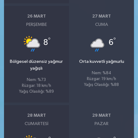
26 MART
27 MART
PERŞEMBE
CUMA
°
°
8
6
Bölgesel düzensiz yağmur
Orta kuvvetli yağmurlu
yağışlı
Nem: %84
Rüzgar: 19 km/h
Nem: %73
Yağış Olasılığı: %88
Rüzgar: 18 km/h
Yağış Olasılığı: %89
28 MART
29 MART
CUMARTESI
PAZAR