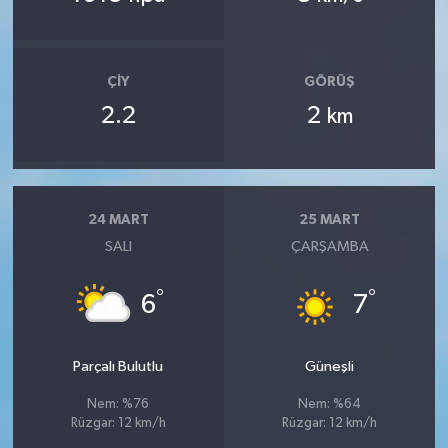
ÇIY
GÖRÜŞ
2.2
2
km
24 MART
25 MART
SALI
ÇARŞAMBA
°
°
6
7
Parçalı Bulutlu
Güneşli
Nem: %76
Nem: %64
Rüzgar: 12 km/h
Rüzgar: 12 km/h