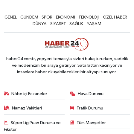
GENEL
GÜNDEM
SPOR
EKONOMİ
TEKNOLOJİ
ÖZEL HABER
DÜNYA
SİYASET
SAĞLIK
YAŞAM
haber24comtr, yepyeni temasıyla sizleri buluştururken, sadelik
ve modernizmi bir araya getiriyor. Şatafattan kaçınıyor ve
insanlara haber okuyabilecekleri bir altyapı sunuyor.
Nöbetçi Eczaneler
Hava Durumu
Namaz Vakitleri
Trafik Durumu
Süper Lig Puan Durumu ve
Tüm Manşetler
Fikstür