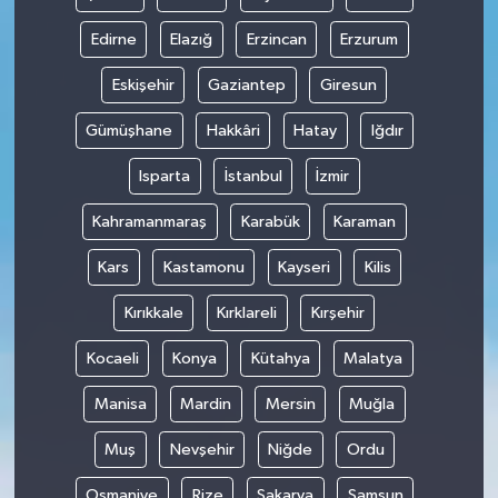
Edirne
Elazığ
Erzincan
Erzurum
Eskişehir
Gaziantep
Giresun
Gümüşhane
Hakkâri
Hatay
Iğdır
Isparta
İstanbul
İzmir
Kahramanmaraş
Karabük
Karaman
Kars
Kastamonu
Kayseri
Kilis
Kırıkkale
Kırklareli
Kırşehir
Kocaeli
Konya
Kütahya
Malatya
Manisa
Mardin
Mersin
Muğla
Muş
Nevşehir
Niğde
Ordu
Osmaniye
Rize
Sakarya
Samsun