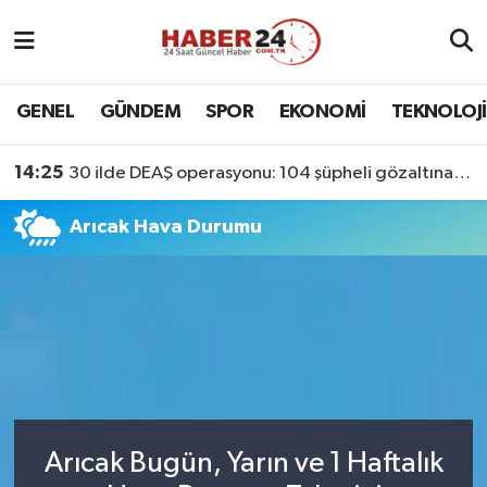
Nöbetçi Eczaneler
GENEL
GÜNDEM
SPOR
EKONOMİ
TEKNOLOJİ
Hava Durumu
14:25
30 ilde DEAŞ operasyonu: 104 şüpheli gözaltına alındı
Namaz Vakitleri
Arıcak Hava Durumu
Trafik Durumu
Süper Lig Puan Durumu ve Fikstür
Tüm Manşetler
Son Dakika Haberleri
Arıcak Bugün, Yarın ve 1 Haftalık
Haber Arşivi