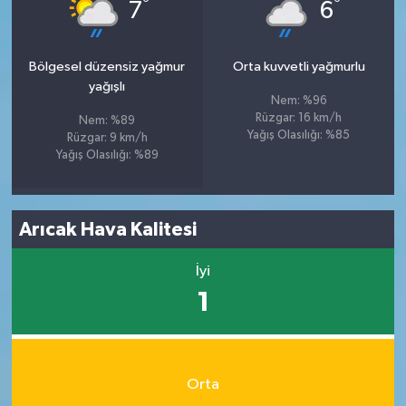
°
°
7
6
Bölgesel düzensiz yağmur
Orta kuvvetli yağmurlu
yağışlı
Nem: %96
Rüzgar: 16 km/h
Nem: %89
Yağış Olasılığı: %85
Rüzgar: 9 km/h
Yağış Olasılığı: %89
Arıcak Hava Kalitesi
İyi
1
Orta