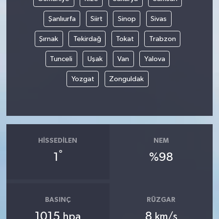
Şanlıurfa
Siirt
Sinop
Sivas
Şırnak
Tekirdağ
Tokat
Trabzon
Tunceli
Uşak
Van
Yalova
Yozgat
Zonguldak
HISSEDILEN
NEM
°
1
%98
BASINÇ
RÜZGAR
1015
8
hpa
km/s