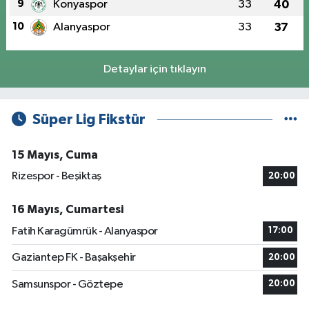
9
Konyaspor
33
40
10
Alanyaspor
33
37
Detaylar için tıklayın
Süper Lig Fikstür
15 Mayıs, Cuma
Rizespor - Beşiktaş
20:00
16 Mayıs, Cumartesi
Fatih Karagümrük - Alanyaspor
17:00
Gaziantep FK - Başakşehir
20:00
Samsunspor - Göztepe
20:00