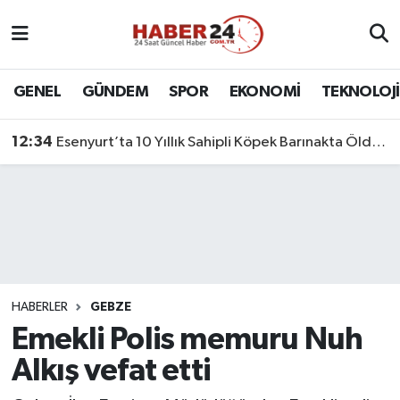
Nöbetçi Eczaneler
GENEL
GÜNDEM
SPOR
EKONOMİ
TEKNOLOJİ
Hava Durumu
12:34
Esenyurt’ta 10 Yıllık Sahipli Köpek Barınakta Öldü: Aileden Otopsi ve Soruşturma Talebi
Namaz Vakitleri
Trafik Durumu
Süper Lig Puan Durumu ve Fikstür
Tüm Manşetler
HABERLER
GEBZE
Emekli Polis memuru Nuh
Son Dakika Haberleri
Alkış vefat etti
Haber Arşivi