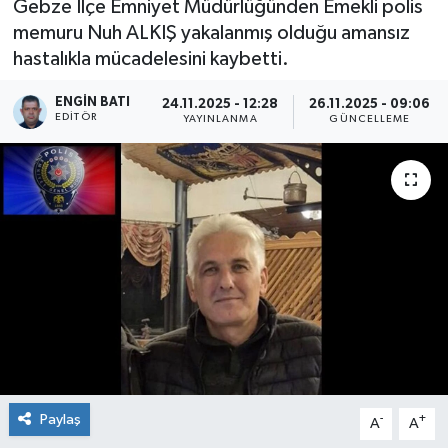
Gebze İlçe Emniyet Müdürlüğünden Emekli polis
memuru Nuh ALKIŞ yakalanmış olduğu amansız
hastalıkla mücadelesini kaybetti.
ENGIN BATI
24.11.2025 - 12:28
26.11.2025 - 09:06
EDITÖR
YAYINLANMA
GÜNCELLEME
Paylaş
-
+
A
A