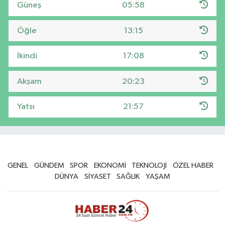
Güneş
05:58
Öğle
13:15
İkindi
17:08
Akşam
20:23
Yatsı
21:57
GENEL
GÜNDEM
SPOR
EKONOMİ
TEKNOLOJİ
ÖZEL HABER
DÜNYA
SİYASET
SAĞLIK
YAŞAM