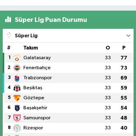
Süper Lig Puan Durumu
Süper Lig
#
Takım
O
P
1
Galatasaray
33
77
2
Fenerbahçe
33
73
3
Trabzonspor
33
69
4
Beşiktaş
33
59
5
Göztepe
33
55
6
Başakşehir
33
54
7
Samsunspor
33
48
8
Rizespor
33
40