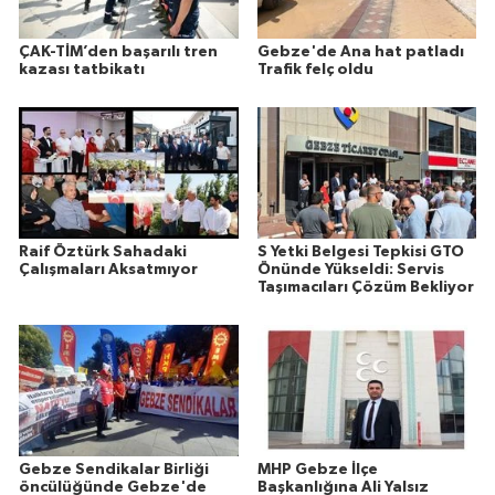
ÇAK-TİM’den başarılı tren
Gebze'de Ana hat patladı
kazası tatbikatı
Trafik felç oldu
Raif Öztürk Sahadaki
S Yetki Belgesi Tepkisi GTO
Çalışmaları Aksatmıyor
Önünde Yükseldi: Servis
Taşımacıları Çözüm Bekliyor
Gebze Sendikalar Birliği
MHP Gebze İlçe
öncülüğünde Gebze'de
Başkanlığına Ali Yalsız