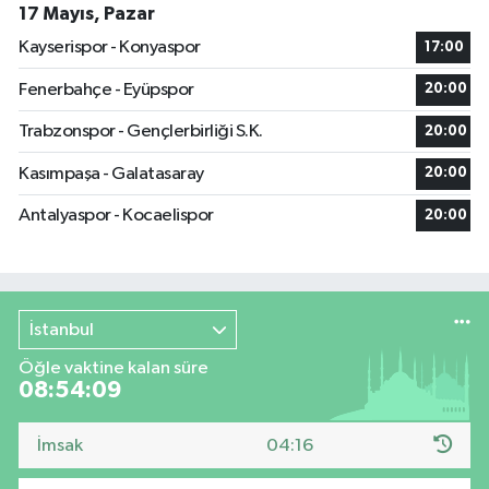
17 Mayıs, Pazar
Kayserispor - Konyaspor
17:00
Fenerbahçe - Eyüpspor
20:00
Trabzonspor - Gençlerbirliği S.K.
20:00
Kasımpaşa - Galatasaray
20:00
Antalyaspor - Kocaelispor
20:00
İstanbul
Öğle vaktine kalan süre
08:54:09
İmsak
04:16