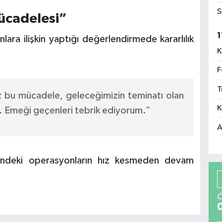
S
ücadelesi”
1
nlara ilişkin yaptığı değerlendirmede kararlılık
K
F
T
 bu mücadele, geleceğimizin teminatı olan
K
. Emeği geçenleri tebrik ediyorum.”
A
elindeki operasyonların hız kesmeden devam
Ö