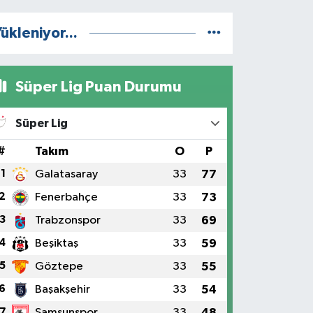
ükleniyor...
Süper Lig Puan Durumu
Süper Lig
#
Takım
O
P
1
Galatasaray
33
77
2
Fenerbahçe
33
73
3
Trabzonspor
33
69
4
Beşiktaş
33
59
5
Göztepe
33
55
6
Başakşehir
33
54
7
Samsunspor
33
48