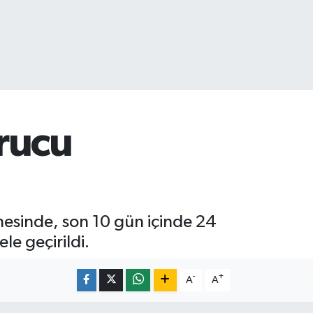
rucu
esinde, son 10 gün içinde 24
e geçirildi.
-
+
A
A