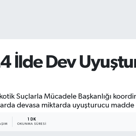
4 İlde Dev Uyuştu
tik Suçlarla Mücadele Başkanlığı koordin
nlarda devasa miktarda uyuşturucu madde el
1
1 DK
AŞIM
OKUNMA SÜRESI