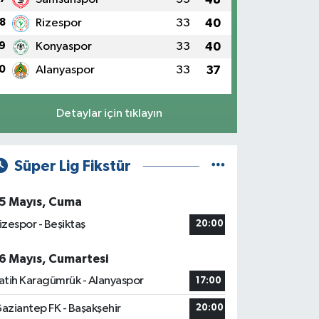
8
Rizespor
33
40
9
Konyaspor
33
40
0
Alanyaspor
33
37
Detaylar için tıklayın
Süper Lig Fikstür
5 Mayıs, Cuma
izespor - Beşiktaş
20:00
6 Mayıs, Cumartesi
atih Karagümrük - Alanyaspor
17:00
aziantep FK - Başakşehir
20:00