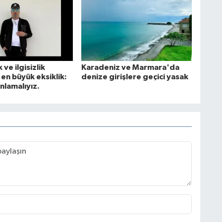
 ve ilgisizlik
Karadeniz ve Marmara'da
en büyük eksiklik:
denize girişlere geçici yasak
nlamalıyız.