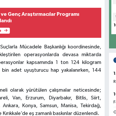
 ve Genç Araştırmacılar Programı
landı
1
e
uçlarla Mücadele Başkanlığı koordinesinde,
leştirilen operasyonlarda devasa miktarda
perasyonlar kapsamında 1 ton 124 kilogram
 bin adet uyuşturucu hap yakalanırken, 144
1
R
ineli olarak yürütülen çalışmalar neticesinde;
1
reli, Van, Erzurum, Diyarbakır, Bitlis, Siirt,
F
r, Ankara, Konya, Samsun, Manisa, Tekirdağ,
G
Kırıkkale’de eş zamanlı baskınlar düzenlendi.