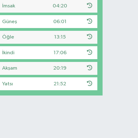
İmsak
04:20
Güneş
06:01
Öğle
13:15
İkindi
17:06
Akşam
20:19
Yatsı
21:52