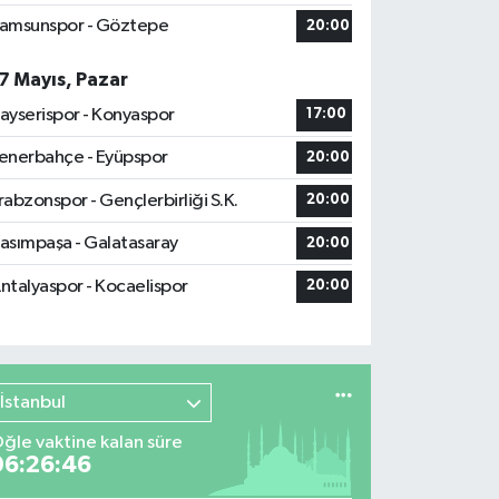
amsunspor - Göztepe
20:00
7 Mayıs, Pazar
ayserispor - Konyaspor
17:00
enerbahçe - Eyüpspor
20:00
rabzonspor - Gençlerbirliği S.K.
20:00
asımpaşa - Galatasaray
20:00
ntalyaspor - Kocaelispor
20:00
İstanbul
ğle vaktine kalan süre
06:26:45