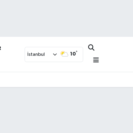
R
°
10
İstanbul