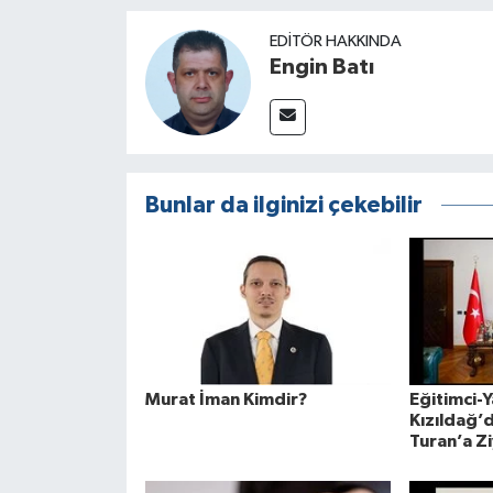
EDITÖR HAKKINDA
Engin Batı
Bunlar da ilginizi çekebilir
Murat İman Kimdir?
Eğitimci-Y
Kızıldağ’d
Turan’a Z