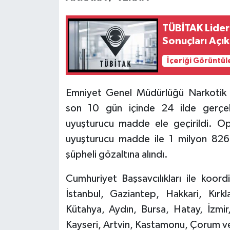
TÜBİTAK Lider
Sonuçları Açık
İçeriği Görüntül
Emniyet Genel Müdürlüğü Narkotik S
son 10 gün içinde 24 ilde gerçek
uyuşturucu madde ele geçirildi. O
uyuşturucu madde ile 1 milyon 826
şüpheli gözaltına alındı.
Cumhuriyet Başsavcılıkları ile koord
İstanbul, Gaziantep, Hakkari, Kırkla
Kütahya, Aydın, Bursa, Hatay, İzmi
Kayseri, Artvin, Kastamonu, Çorum ve 