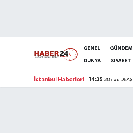
Nöbetçi Eczaneler
Hava Durumu
GENEL
GÜNDEM
Namaz Vakitleri
DÜNYA
SİYASET
Trafik Durumu
İstanbul Haberleri
14:25
30 ilde DEAŞ 
Süper Lig Puan Durumu ve Fikstür
Tüm Manşetler
Son Dakika Haberleri
Haber Arşivi