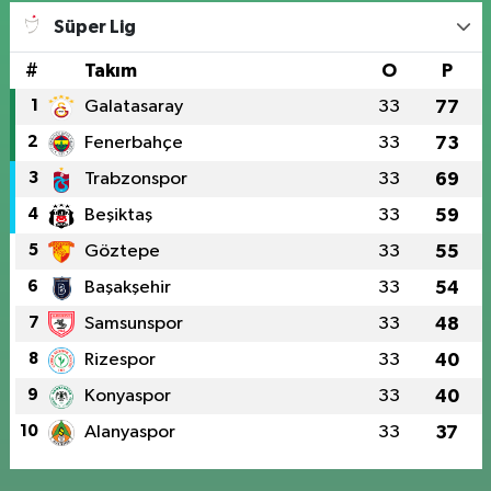
Süper Lig
#
Takım
O
P
1
Galatasaray
33
77
2
Fenerbahçe
33
73
3
Trabzonspor
33
69
4
Beşiktaş
33
59
5
Göztepe
33
55
6
Başakşehir
33
54
7
Samsunspor
33
48
8
Rizespor
33
40
9
Konyaspor
33
40
10
Alanyaspor
33
37