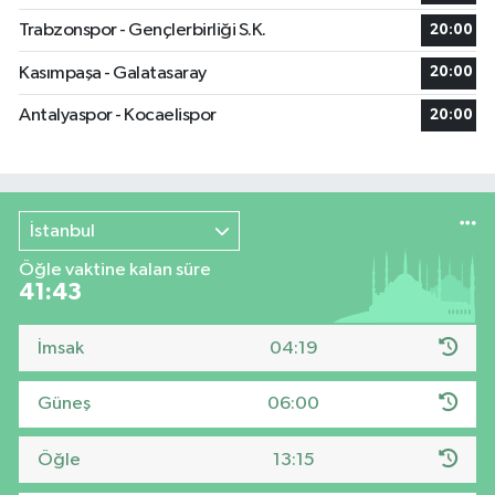
Trabzonspor - Gençlerbirliği S.K.
20:00
Kasımpaşa - Galatasaray
20:00
Antalyaspor - Kocaelispor
20:00
İstanbul
Öğle vaktine kalan süre
41:42
İmsak
04:19
Güneş
06:00
Öğle
13:15