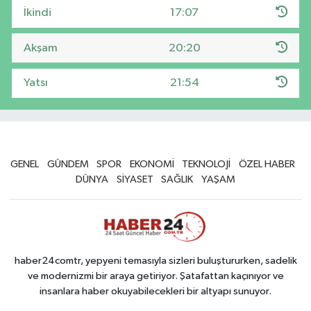
İkindi
17:07
Akşam
20:20
Yatsı
21:54
GENEL
GÜNDEM
SPOR
EKONOMİ
TEKNOLOJİ
ÖZEL HABER
DÜNYA
SİYASET
SAĞLIK
YAŞAM
haber24comtr, yepyeni temasıyla sizleri buluştururken, sadelik
ve modernizmi bir araya getiriyor. Şatafattan kaçınıyor ve
insanlara haber okuyabilecekleri bir altyapı sunuyor.