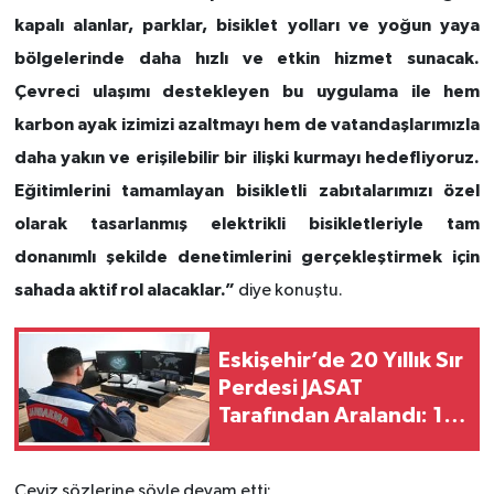
kapalı alanlar, parklar, bisiklet yolları ve yoğun yaya
bölgelerinde daha hızlı ve etkin hizmet sunacak.
Çevreci ulaşımı destekleyen bu uygulama ile hem
karbon ayak izimizi azaltmayı hem de vatandaşlarımızla
daha yakın ve erişilebilir bir ilişki kurmayı hedefliyoruz.
Eğitimlerini tamamlayan bisikletli zabıtalarımızı özel
olarak tasarlanmış elektrikli bisikletleriyle tam
donanımlı şekilde denetimlerini gerçekleştirmek için
sahada aktif rol alacaklar.”
diye konuştu.
Eskişehir’de 20 Yıllık Sır
Perdesi JASAT
Tarafından Aralandı: 12
Gözaltı
Ceviz sözlerine şöyle devam etti: