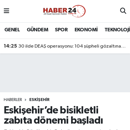
Nöbetçi Eczaneler
GENEL
GÜNDEM
SPOR
EKONOMİ
TEKNOLOJİ
Hava Durumu
14:25
30 ilde DEAŞ operasyonu: 104 şüpheli gözaltına alındı
Namaz Vakitleri
Trafik Durumu
Süper Lig Puan Durumu ve Fikstür
Tüm Manşetler
HABERLER
ESKİŞEHİR
Eskişehir’de bisikletli
Son Dakika Haberleri
zabıta dönemi başladı
Haber Arşivi