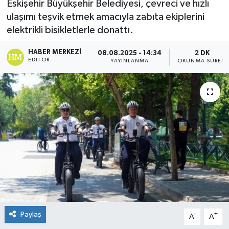
Eskişehir Büyükşehir Belediyesi, çevreci ve hızlı
ulaşımı teşvik etmek amacıyla zabıta ekiplerini
elektrikli bisikletlerle donattı.
HABER MERKEZI
08.08.2025 - 14:34
2 DK
EDITÖR
YAYINLANMA
OKUNMA SÜRESI
Paylaş
-
+
A
A