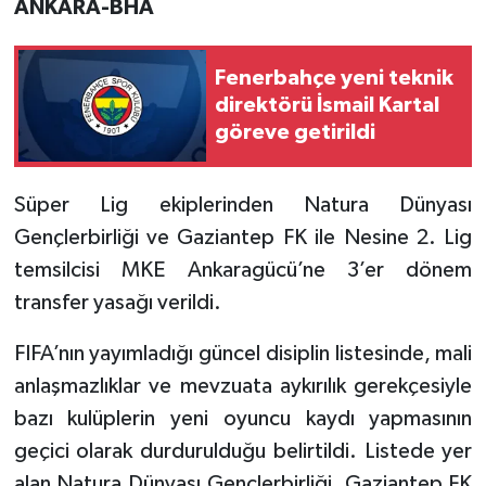
ANKARA-BHA
Fenerbahçe yeni teknik
direktörü İsmail Kartal
göreve getirildi
Süper Lig ekiplerinden Natura Dünyası
Gençlerbirliği ve Gaziantep FK ile Nesine 2. Lig
temsilcisi MKE Ankaragücü’ne 3’er dönem
transfer yasağı verildi.
FIFA’nın yayımladığı güncel disiplin listesinde, mali
anlaşmazlıklar ve mevzuata aykırılık gerekçesiyle
bazı kulüplerin yeni oyuncu kaydı yapmasının
geçici olarak durdurulduğu belirtildi. Listede yer
alan Natura Dünyası Gençlerbirliği, Gaziantep FK