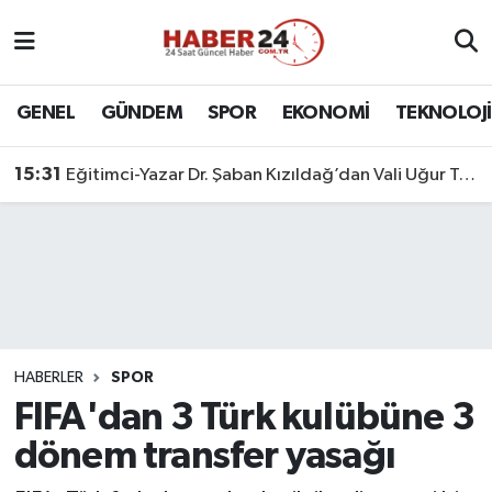
Nöbetçi Eczaneler
GENEL
GÜNDEM
SPOR
EKONOMİ
TEKNOLOJİ
Hava Durumu
15:31
Eğitimci-Yazar Dr. Şaban Kızıldağ’dan Vali Uğur Turan’a Ziyaret
Namaz Vakitleri
Trafik Durumu
Süper Lig Puan Durumu ve Fikstür
Tüm Manşetler
HABERLER
SPOR
FIFA'dan 3 Türk kulübüne 3
Son Dakika Haberleri
dönem transfer yasağı
Haber Arşivi