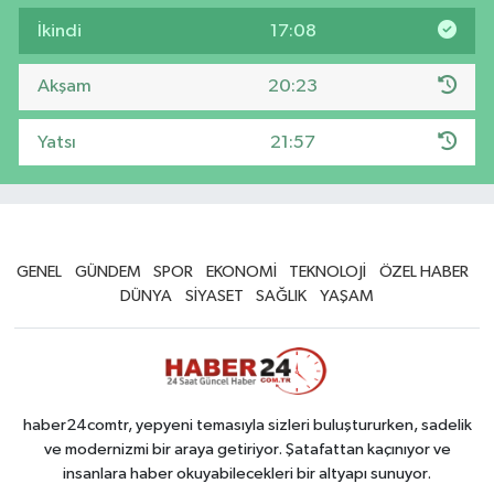
İkindi
17:08
Akşam
20:23
Yatsı
21:57
GENEL
GÜNDEM
SPOR
EKONOMİ
TEKNOLOJİ
ÖZEL HABER
DÜNYA
SİYASET
SAĞLIK
YAŞAM
haber24comtr, yepyeni temasıyla sizleri buluştururken, sadelik
ve modernizmi bir araya getiriyor. Şatafattan kaçınıyor ve
insanlara haber okuyabilecekleri bir altyapı sunuyor.