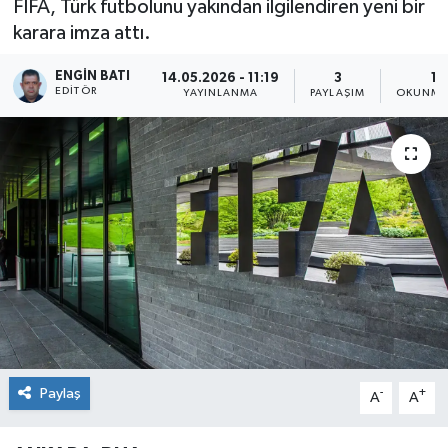
FIFA, Türk futbolunu yakından ilgilendiren yeni bir
karara imza attı.
ENGIN BATI
14.05.2026 - 11:19
3
1 
EDITÖR
YAYINLANMA
PAYLAŞIM
OKUNMA 
Paylaş
-
+
A
A