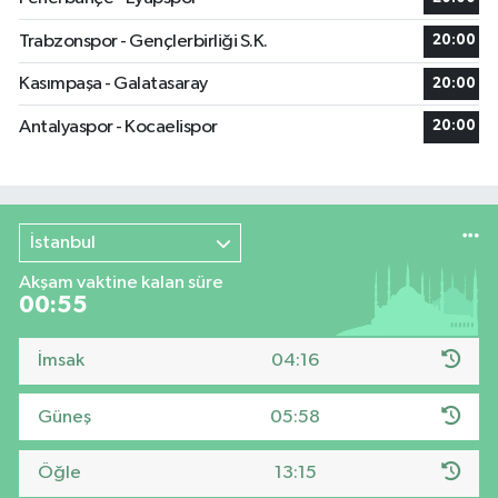
Trabzonspor - Gençlerbirliği S.K.
20:00
Kasımpaşa - Galatasaray
20:00
Antalyaspor - Kocaelispor
20:00
İstanbul
Akşam vaktine kalan süre
00:54
İmsak
04:16
Güneş
05:58
Öğle
13:15