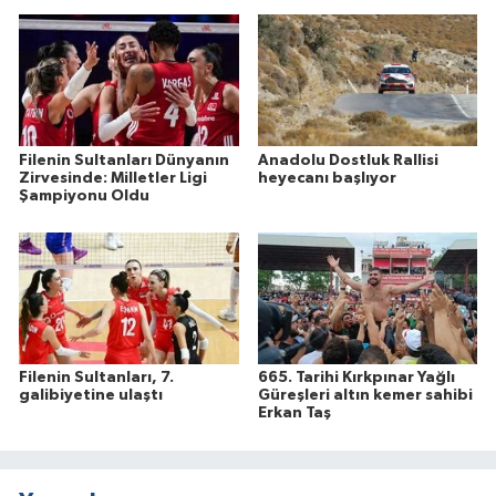
Filenin Sultanları Dünyanın
Anadolu Dostluk Rallisi
Zirvesinde: Milletler Ligi
heyecanı başlıyor
Şampiyonu Oldu
Filenin Sultanları, 7.
665. Tarihi Kırkpınar Yağlı
galibiyetine ulaştı
Güreşleri altın kemer sahibi
Erkan Taş