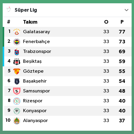
Süper Lig
#
Takım
O
P
1
Galatasaray
33
77
2
Fenerbahçe
33
73
3
Trabzonspor
33
69
4
Beşiktaş
33
59
5
Göztepe
33
55
6
Başakşehir
33
54
7
Samsunspor
33
48
8
Rizespor
33
40
9
Konyaspor
33
40
10
Alanyaspor
33
37