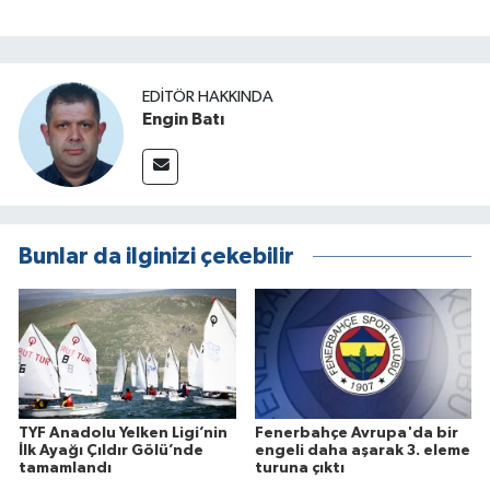
EDITÖR HAKKINDA
Engin Batı
Bunlar da ilginizi çekebilir
TYF Anadolu Yelken Ligi’nin
Fenerbahçe Avrupa'da bir
İlk Ayağı Çıldır Gölü’nde
engeli daha aşarak 3. eleme
tamamlandı
turuna çıktı