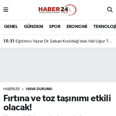
Nöbetçi Eczaneler
GENEL
GÜNDEM
SPOR
EKONOMİ
TEKNOLOJİ
Hava Durumu
15:31
Eğitimci-Yazar Dr. Şaban Kızıldağ’dan Vali Uğur Turan’a Ziyaret
Namaz Vakitleri
Trafik Durumu
Süper Lig Puan Durumu ve Fikstür
Tüm Manşetler
HABERLER
HAVA DURUMU
Fırtına ve toz taşınımı etkili
Son Dakika Haberleri
olacak!
Haber Arşivi