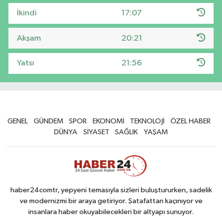
İkindi
17:07
Akşam
20:21
Yatsı
21:56
GENEL
GÜNDEM
SPOR
EKONOMİ
TEKNOLOJİ
ÖZEL HABER
DÜNYA
SİYASET
SAĞLIK
YAŞAM
haber24comtr, yepyeni temasıyla sizleri buluştururken, sadelik
ve modernizmi bir araya getiriyor. Şatafattan kaçınıyor ve
insanlara haber okuyabilecekleri bir altyapı sunuyor.