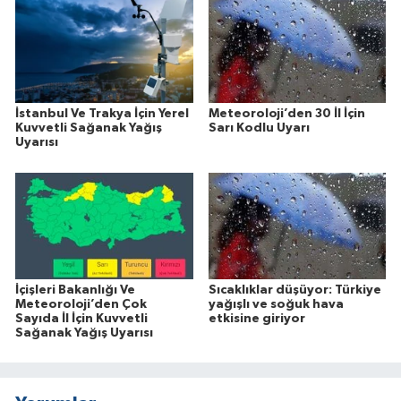
İstanbul Ve Trakya İçin Yerel
Meteoroloji’den 30 İl İçin
Kuvvetli Sağanak Yağış
Sarı Kodlu Uyarı
Uyarısı
İçişleri Bakanlığı Ve
Sıcaklıklar düşüyor: Türkiye
Meteoroloji’den Çok
yağışlı ve soğuk hava
Sayıda İl İçin Kuvvetli
etkisine giriyor
Sağanak Yağış Uyarısı