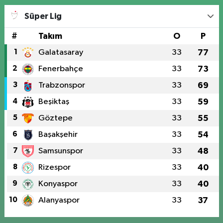
Süper Lig
#
Takım
O
P
1
Galatasaray
33
77
2
Fenerbahçe
33
73
3
Trabzonspor
33
69
4
Beşiktaş
33
59
5
Göztepe
33
55
6
Başakşehir
33
54
7
Samsunspor
33
48
8
Rizespor
33
40
9
Konyaspor
33
40
10
Alanyaspor
33
37