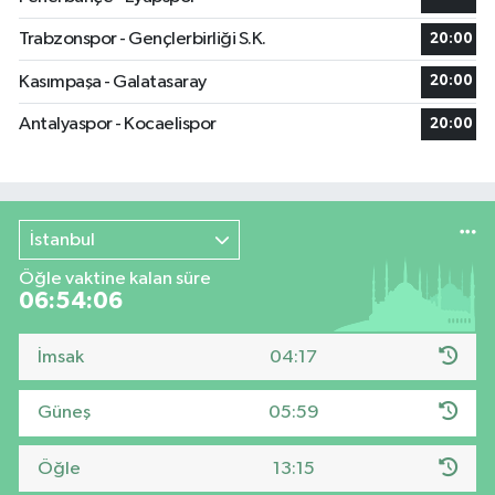
Trabzonspor - Gençlerbirliği S.K.
20:00
Kasımpaşa - Galatasaray
20:00
Antalyaspor - Kocaelispor
20:00
İstanbul
Öğle vaktine kalan süre
06:54:06
İmsak
04:17
Güneş
05:59
Öğle
13:15