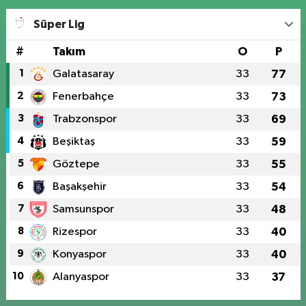
Süper Lig
#
Takım
O
P
1
Galatasaray
33
77
2
Fenerbahçe
33
73
3
Trabzonspor
33
69
4
Beşiktaş
33
59
5
Göztepe
33
55
6
Başakşehir
33
54
7
Samsunspor
33
48
8
Rizespor
33
40
9
Konyaspor
33
40
10
Alanyaspor
33
37