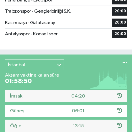
Fenerbahçe - Eyüpspor
Trabzonspor - Gençlerbirliği S.K.
20:00
Kasımpaşa - Galatasaray
20:00
Antalyaspor - Kocaelispor
20:00
İstanbul
Akşam vaktine kalan süre
01:58:49
İmsak
04:20
Güneş
06:01
Öğle
13:15