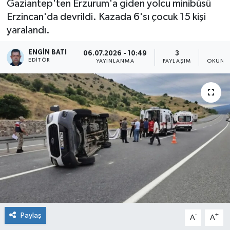
Gaziantep'ten Erzurum'a giden yolcu minibüsü
Erzincan'da devrildi. Kazada 6'sı çocuk 15 kişi
yaralandı.
ENGIN BATI
06.07.2026 - 10:49
3
1
EDITÖR
YAYINLANMA
PAYLAŞIM
OKUNMA
Paylaş
-
+
A
A