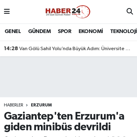
Nöbetçi Eczaneler
GENEL
GÜNDEM
SPOR
EKONOMİ
TEKNOLOJİ
Hava Durumu
14:28
Van Gölü Sahil Yolu’nda Büyük Adım: Üniversite Bağlantı Etabı Tamamlandı
Namaz Vakitleri
Trafik Durumu
Süper Lig Puan Durumu ve Fikstür
Tüm Manşetler
HABERLER
ERZURUM
Gaziantep'ten Erzurum'a
Son Dakika Haberleri
giden minibüs devrildi
Haber Arşivi