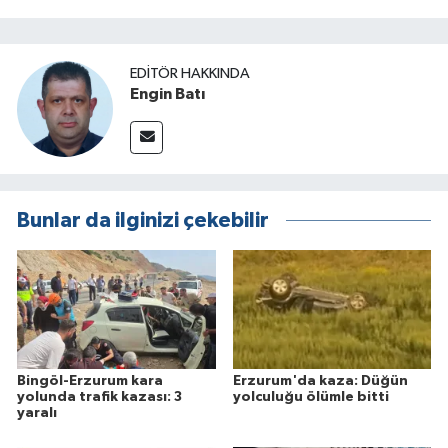
EDITÖR HAKKINDA
Engin Batı
Bunlar da ilginizi çekebilir
Bingöl-Erzurum kara
Erzurum'da kaza: Düğün
yolunda trafik kazası: 3
yolculuğu ölümle bitti
yaralı