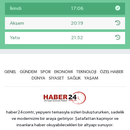
İkindi
17:06
Akşam
20:19
Yatsı
21:52
GENEL
GÜNDEM
SPOR
EKONOMİ
TEKNOLOJİ
ÖZEL HABER
DÜNYA
SİYASET
SAĞLIK
YAŞAM
haber24comtr, yepyeni temasıyla sizleri buluştururken, sadelik
ve modernizmi bir araya getiriyor. Şatafattan kaçınıyor ve
insanlara haber okuyabilecekleri bir altyapı sunuyor.