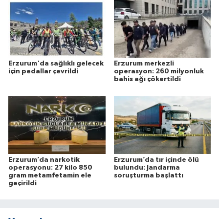
Erzurum'da sağlıklı gelecek
Erzurum merkezli
için pedallar çevrildi
operasyon: 260 milyonluk
bahis ağı çökertildi
Erzurum’da narkotik
Erzurum’da tır içinde ölü
operasyonu: 27 kilo 850
bulundu: Jandarma
gram metamfetamin ele
soruşturma başlattı
geçirildi