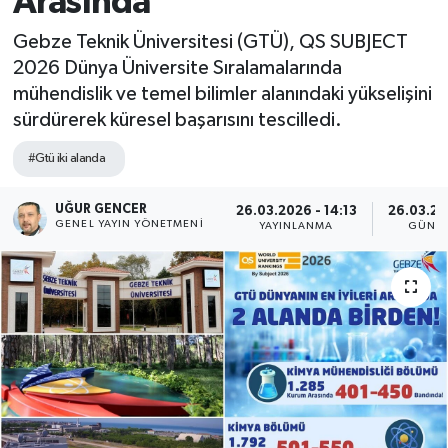
Arasında
Gebze Teknik Üniversitesi (GTÜ), QS SUBJECT
2026 Dünya Üniversite Sıralamalarında
mühendislik ve temel bilimler alanındaki yükselişini
sürdürerek küresel başarısını tescilledi.
#Gtü iki alanda
UĞUR GENCER
26.03.2026 - 14:13
26.03.20
GENEL YAYIN YÖNETMENI
YAYINLANMA
GÜNC