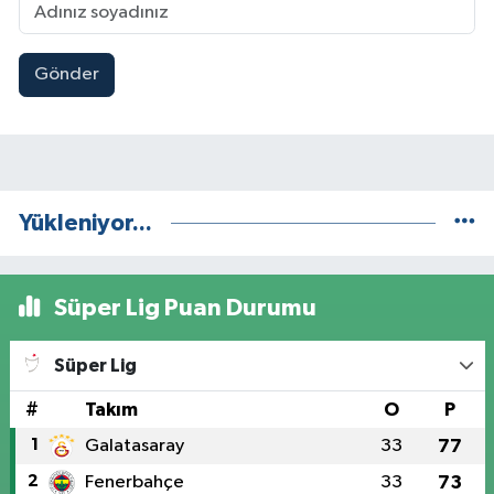
Gönder
Yükleniyor...
Süper Lig Puan Durumu
Süper Lig
#
Takım
O
P
1
Galatasaray
33
77
2
Fenerbahçe
33
73