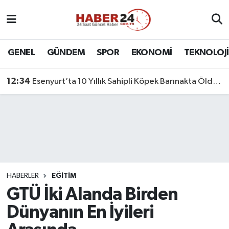
Nöbetçi Eczaneler
GENEL
GÜNDEM
SPOR
EKONOMİ
TEKNOLOJİ
Hava Durumu
12:34
Esenyurt’ta 10 Yıllık Sahipli Köpek Barınakta Öldü: Aileden Otopsi ve Soruşturma Talebi
Namaz Vakitleri
Trafik Durumu
Süper Lig Puan Durumu ve Fikstür
Tüm Manşetler
HABERLER
EĞİTİM
GTÜ İki Alanda Birden
Son Dakika Haberleri
Dünyanın En İyileri
Haber Arşivi