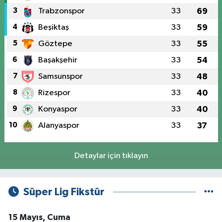
3
Trabzonspor
33
69
4
Beşiktaş
33
59
5
Göztepe
33
55
6
Başakşehir
33
54
7
Samsunspor
33
48
8
Rizespor
33
40
9
Konyaspor
33
40
10
Alanyaspor
33
37
Detaylar için tıklayın
Süper Lig Fikstür
15 Mayıs, Cuma