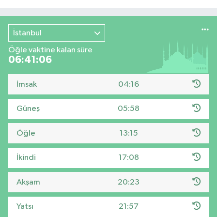
İstanbul
Öğle vaktine kalan süre
06:41:05
İmsak
04:16
Güneş
05:58
Öğle
13:15
İkindi
17:08
Akşam
20:23
Yatsı
21:57