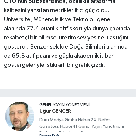
GTÜ'nün bu başarısında, özellikle araştırma
kalitesini yansıtan metrikler itici güç oldu.
Üniversite, Mühendislik ve Teknoloji genel
alanında 77.4 puanlık atıf skoruyla dünya çapında
rekabetçi bir bilimsel üretim seviyesine ulaştığını
gösterdi. Benzer şekilde Doğa Bilimleri alanında
da 65.8 atıf puanı ve güçlü akademik itibar
göstergeleriyle istikrarlı bir grafik çizdi.
GENEL YAYIN YÖNETMENI
Uğur GENCER
Duru Medya Grubu Haber24, Nefes
Gazetesi, Haber41 Genel Yayın Yönetmeni
Radyo ve Televizyon Programcısı