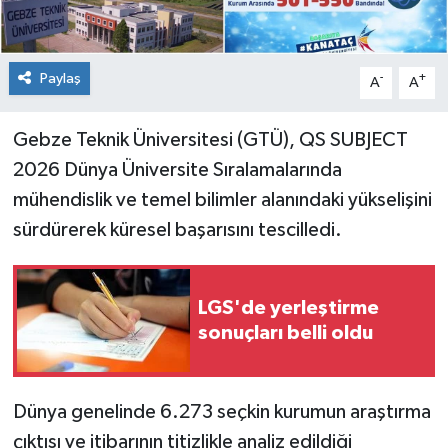
Paylaş
-
+
A
A
Gebze Teknik Üniversitesi (GTÜ), QS SUBJECT
2026 Dünya Üniversite Sıralamalarında
mühendislik ve temel bilimler alanındaki yükselişini
sürdürerek küresel başarısını tescilledi.
LGS'de yerleştirme
sonuçları belli oldu
Dünya genelinde 6.273 seçkin kurumun araştırma
çıktısı ve itibarının titizlikle analiz edildiği