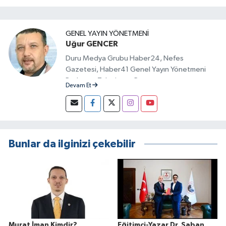
GENEL YAYIN YÖNETMENI
Uğur GENCER
Duru Medya Grubu Haber24, Nefes
Gazetesi, Haber41 Genel Yayın Yönetmeni
Radyo ve Televizyon Programcısı
Devam Et
Bunlar da ilginizi çekebilir
Murat İman Kimdir?
Eğitimci-Yazar Dr. Şaban