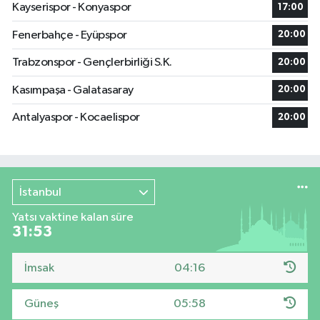
Kayserispor - Konyaspor
17:00
Fenerbahçe - Eyüpspor
20:00
Trabzonspor - Gençlerbirliği S.K.
20:00
Kasımpaşa - Galatasaray
20:00
Antalyaspor - Kocaelispor
20:00
İstanbul
Yatsı vaktine kalan süre
31:53
İmsak
04:16
Güneş
05:58