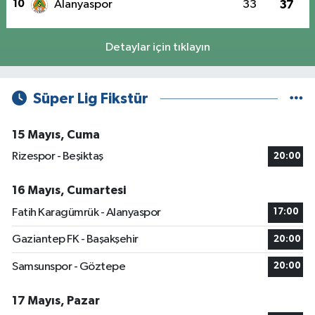
10
Alanyaspor
33
37
Detaylar için tıklayın
Süper Lig Fikstür
15 Mayıs, Cuma
Rizespor - Beşiktaş
20:00
16 Mayıs, Cumartesi
Fatih Karagümrük - Alanyaspor
17:00
Gaziantep FK - Başakşehir
20:00
Samsunspor - Göztepe
20:00
17 Mayıs, Pazar