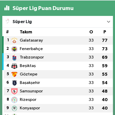
Süper Lig Puan Durumu
Süper Lig
#
Takım
O
P
1
Galatasaray
33
77
2
Fenerbahçe
33
73
3
Trabzonspor
33
69
4
Beşiktaş
33
59
5
Göztepe
33
55
6
Başakşehir
33
54
7
Samsunspor
33
48
8
Rizespor
33
40
9
Konyaspor
33
40