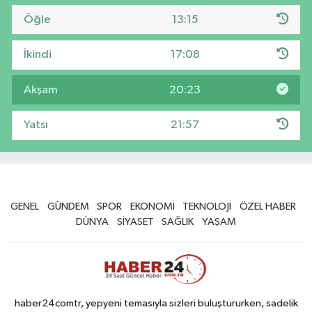
Öğle
13:15
İkindi
17:08
Akşam
20:23
Yatsı
21:57
GENEL
GÜNDEM
SPOR
EKONOMİ
TEKNOLOJİ
ÖZEL HABER
DÜNYA
SİYASET
SAĞLIK
YAŞAM
haber24comtr, yepyeni temasıyla sizleri buluştururken, sadelik