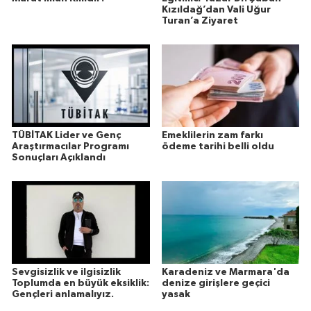
Kızıldağ’dan Vali Uğur
Turan’a Ziyaret
TÜBİTAK Lider ve Genç
Emeklilerin zam farkı
Araştırmacılar Programı
ödeme tarihi belli oldu
Sonuçları Açıklandı
Sevgisizlik ve ilgisizlik
Karadeniz ve Marmara'da
Toplumda en büyük eksiklik:
denize girişlere geçici
Gençleri anlamalıyız.
yasak