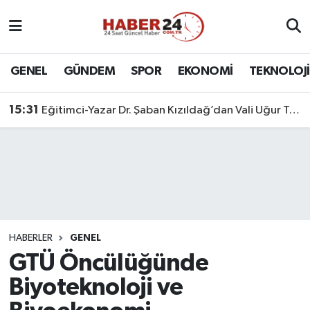
Nöbetçi Eczaneler
GENEL
GÜNDEM
SPOR
EKONOMİ
TEKNOLOJİ
Hava Durumu
15:31
Eğitimci-Yazar Dr. Şaban Kızıldağ’dan Vali Uğur Turan’a Ziyaret
Namaz Vakitleri
Trafik Durumu
Süper Lig Puan Durumu ve Fikstür
Tüm Manşetler
HABERLER
GENEL
GTÜ Öncülüğünde
Son Dakika Haberleri
Biyoteknoloji ve
Haber Arşivi