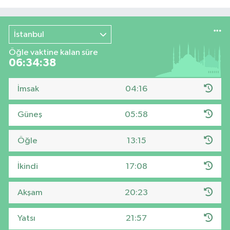
İstanbul
Öğle vaktine kalan süre
06:34:38
İmsak
04:16
Güneş
05:58
Öğle
13:15
İkindi
17:08
Akşam
20:23
Yatsı
21:57