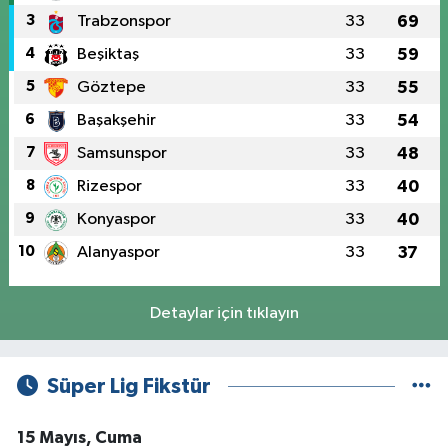
3
Trabzonspor
33
69
4
Beşiktaş
33
59
5
Göztepe
33
55
6
Başakşehir
33
54
7
Samsunspor
33
48
8
Rizespor
33
40
9
Konyaspor
33
40
10
Alanyaspor
33
37
Detaylar için tıklayın
Süper Lig Fikstür
15 Mayıs, Cuma