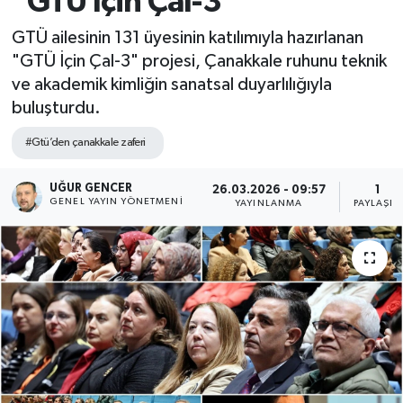
"GTÜ İçin Çal-3"
GTÜ ailesinin 131 üyesinin katılımıyla hazırlanan
"GTÜ İçin Çal-3" projesi, Çanakkale ruhunu teknik
ve akademik kimliğin sanatsal duyarlılığıyla
buluşturdu.
#Gtü’den çanakkale zaferi
UĞUR GENCER
26.03.2026 - 09:57
1
GENEL YAYIN YÖNETMENI
YAYINLANMA
PAYLAŞIM