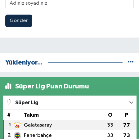
Gönder
Yükleniyor...
Süper Lig Puan Durumu
Süper Lig
#
Takım
O
P
1
Galatasaray
33
77
2
Fenerbahçe
33
73