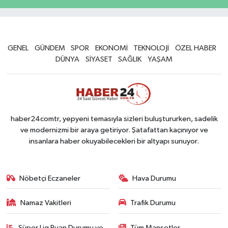
GENEL
GÜNDEM
SPOR
EKONOMİ
TEKNOLOJİ
ÖZEL HABER
DÜNYA
SİYASET
SAĞLIK
YAŞAM
haber24comtr, yepyeni temasıyla sizleri buluştururken, sadelik
ve modernizmi bir araya getiriyor. Şatafattan kaçınıyor ve
insanlara haber okuyabilecekleri bir altyapı sunuyor.
Nöbetçi Eczaneler
Hava Durumu
Namaz Vakitleri
Trafik Durumu
Süper Lig Puan Durumu ve
Tüm Manşetler