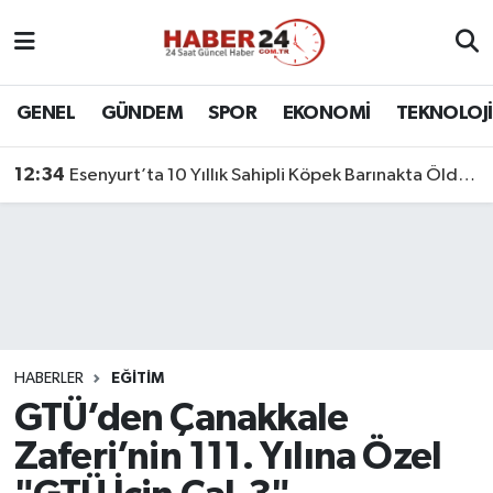
Nöbetçi Eczaneler
GENEL
GÜNDEM
SPOR
EKONOMİ
TEKNOLOJİ
Hava Durumu
12:34
Esenyurt’ta 10 Yıllık Sahipli Köpek Barınakta Öldü: Aileden Otopsi ve Soruşturma Talebi
Namaz Vakitleri
Trafik Durumu
Süper Lig Puan Durumu ve Fikstür
Tüm Manşetler
HABERLER
EĞİTİM
GTÜ’den Çanakkale
Son Dakika Haberleri
Zaferi’nin 111. Yılına Özel
Haber Arşivi