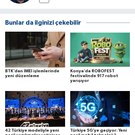
Bunlar da ilginizi çekebilir
BTK’dan IMEI işlemlerinde
Konya’da ROBOFEST
yeni düzenleme
festivalinde 917 robot
yarışıyor
42 Türkiye modeliyle yeni
Türkiye 5G’ye geçiyor: Yeni