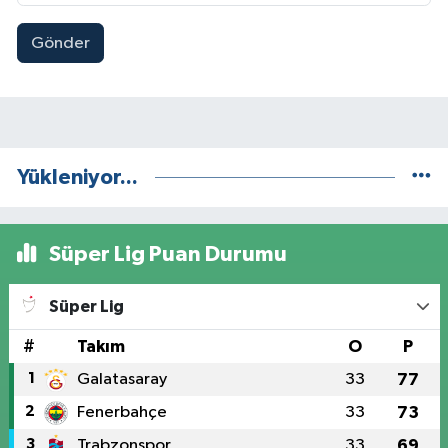
Gönder
Yükleniyor...
Süper Lig Puan Durumu
Süper Lig
#
Takım
O
P
1
Galatasaray
33
77
2
Fenerbahçe
33
73
3
Trabzonspor
33
69