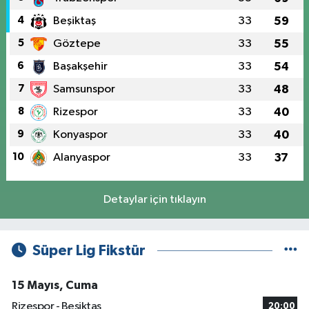
4
Beşiktaş
33
59
5
Göztepe
33
55
6
Başakşehir
33
54
7
Samsunspor
33
48
8
Rizespor
33
40
9
Konyaspor
33
40
10
Alanyaspor
33
37
Detaylar için tıklayın
Süper Lig Fikstür
15 Mayıs, Cuma
Rizespor - Beşiktaş
20:00