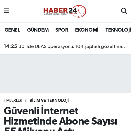
Nöbetçi Eczaneler
GENEL
GÜNDEM
SPOR
EKONOMİ
TEKNOLOJİ
Hava Durumu
14:25
30 ilde DEAŞ operasyonu: 104 şüpheli gözaltına alındı
Namaz Vakitleri
Trafik Durumu
Süper Lig Puan Durumu ve Fikstür
Tüm Manşetler
HABERLER
BİLİM VE TEKNOLOJİ
Güvenli İnternet
Son Dakika Haberleri
Hizmetinde Abone Sayısı
Haber Arşivi