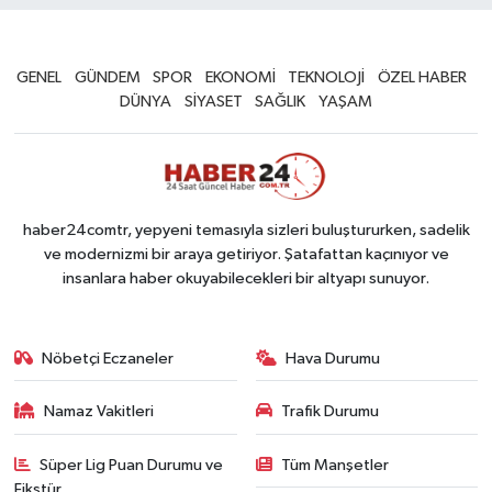
GENEL
GÜNDEM
SPOR
EKONOMİ
TEKNOLOJİ
ÖZEL HABER
DÜNYA
SİYASET
SAĞLIK
YAŞAM
haber24comtr, yepyeni temasıyla sizleri buluştururken, sadelik
ve modernizmi bir araya getiriyor. Şatafattan kaçınıyor ve
insanlara haber okuyabilecekleri bir altyapı sunuyor.
Nöbetçi Eczaneler
Hava Durumu
Namaz Vakitleri
Trafik Durumu
Süper Lig Puan Durumu ve
Tüm Manşetler
Fikstür