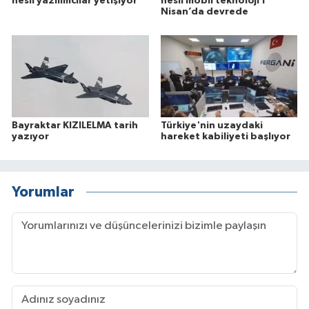
nesil yazılımcılar yetişiyor
nesil mobil teknoloji 1
Nisan’da devrede
Bayraktar KIZILELMA tarih
Türkiye'nin uzaydaki
yazıyor
hareket kabiliyeti başlıyor
Yorumlar