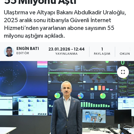
55 Milyonu Aştı
Ulaştırma ve Altyapı Bakanı Abdulkadir Uraloğlu,
2025 aralık sonu itibarıyla Güvenli İnternet
Hizmeti’nden yararlanan abone sayısının 55
milyonu aştığını açıkladı.
ENGIN BATI
23.01.2026 - 12:44
1
2
EDITÖR
YAYINLANMA
PAYLAŞIM
OKUNMA