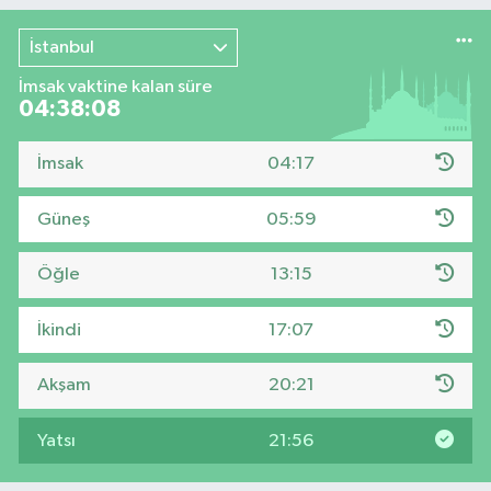
İstanbul
İmsak vaktine kalan süre
04:38:08
İmsak
04:17
Güneş
05:59
Öğle
13:15
İkindi
17:07
Akşam
20:21
Yatsı
21:56