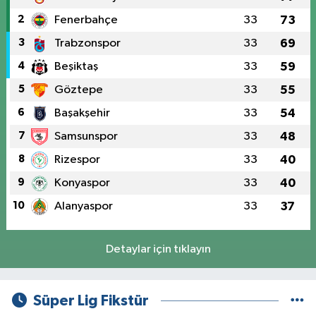
2
Fenerbahçe
33
73
3
Trabzonspor
33
69
4
Beşiktaş
33
59
5
Göztepe
33
55
6
Başakşehir
33
54
7
Samsunspor
33
48
8
Rizespor
33
40
9
Konyaspor
33
40
10
Alanyaspor
33
37
Detaylar için tıklayın
Süper Lig Fikstür