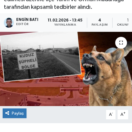
tarafından kapsamlı tedbirler alındı.
ENGIN BATI
11.02.2026 - 13:45
4
1 
EDITÖR
YAYINLANMA
PAYLAŞIM
OKUNMA
Paylaş
-
+
A
A