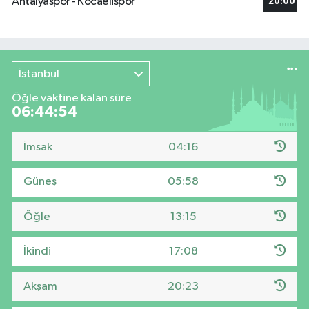
Antalyaspor - Kocaelispor
20:00
İstanbul
Öğle vaktine kalan süre
06:44:53
İmsak
04:16
Güneş
05:58
Öğle
13:15
İkindi
17:08
Akşam
20:23