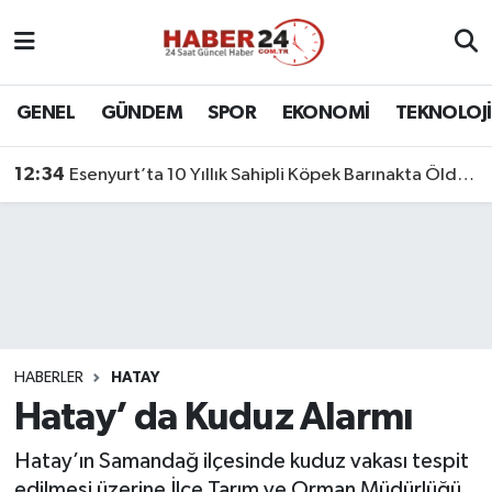
Nöbetçi Eczaneler
GENEL
GÜNDEM
SPOR
EKONOMİ
TEKNOLOJİ
Hava Durumu
12:34
Esenyurt’ta 10 Yıllık Sahipli Köpek Barınakta Öldü: Aileden Otopsi ve Soruşturma Talebi
Namaz Vakitleri
Trafik Durumu
Süper Lig Puan Durumu ve Fikstür
Tüm Manşetler
HABERLER
HATAY
Hatay’ da Kuduz Alarmı
Son Dakika Haberleri
Hatay’ın Samandağ ilçesinde kuduz vakası tespit
Haber Arşivi
edilmesi üzerine İlçe Tarım ve Orman Müdürlüğü