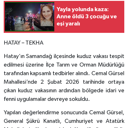
Yayla yolunda kaza:
Anne öldü 3 çocuğu ve
eşi yaralı
HATAY – TEKHA
Hatay’ın Samandağ ilçesinde kuduz vakası tespit
edilmesi üzerine İlçe Tarım ve Orman Müdürlüğü
tarafından kapsamlı tedbirler alındı. Cemal Gürsel
Mahallesi’nde 2 Şubat 2026 tarihinde ortaya
çıkan kuduz vakasının ardından bölgede idari ve
fenni uygulamalar devreye sokuldu.
Yapılan değerlendirme sonucunda Cemal Gürsel,
General Şükrü Kanatlı, Cumhuriyet ve Atatürk