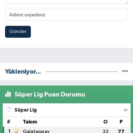
Gönder
Yükleniyor...
Süper Lig Puan Durumu
Süper Lig
#
Takım
O
P
1
Galatasaray
33
77