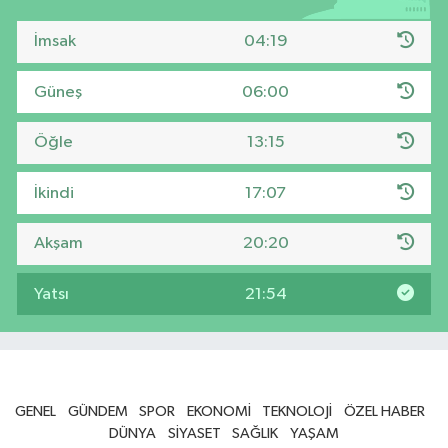
İmsak
04:19
Güneş
06:00
Öğle
13:15
İkindi
17:07
Akşam
20:20
Yatsı
21:54
GENEL
GÜNDEM
SPOR
EKONOMİ
TEKNOLOJİ
ÖZEL HABER
DÜNYA
SİYASET
SAĞLIK
YAŞAM