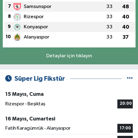
7
Samsunspor
33
48
8
Rizespor
33
40
9
Konyaspor
33
40
10
Alanyaspor
33
37
Detaylar için tıklayın
Süper Lig Fikstür
15 Mayıs, Cuma
Rizespor - Beşiktaş
20:00
16 Mayıs, Cumartesi
Fatih Karagümrük - Alanyaspor
17:00