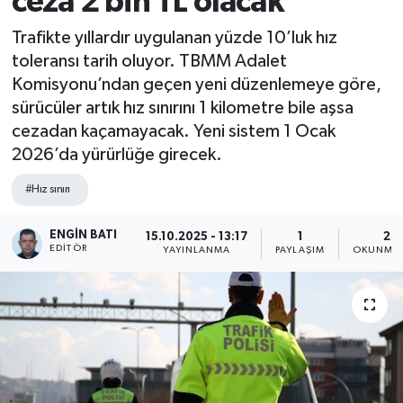
ceza 2 bin TL olacak
Trafikte yıllardır uygulanan yüzde 10’luk hız
toleransı tarih oluyor. TBMM Adalet
Komisyonu’ndan geçen yeni düzenlemeye göre,
sürücüler artık hız sınırını 1 kilometre bile aşsa
cezadan kaçamayacak. Yeni sistem 1 Ocak
2026’da yürürlüğe girecek.
#Hız sınırı
ENGIN BATI
15.10.2025 - 13:17
1
2 D
EDITÖR
YAYINLANMA
PAYLAŞIM
OKUNMA 