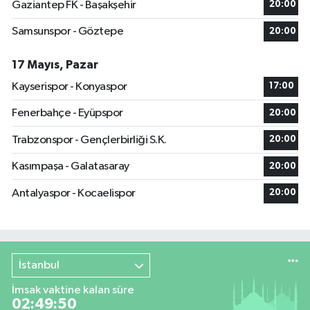
Gaziantep FK - Başakşehir
20:00
Samsunspor - Göztepe
20:00
17 Mayıs, Pazar
Kayserispor - Konyaspor
17:00
Fenerbahçe - Eyüpspor
20:00
Trabzonspor - Gençlerbirliği S.K.
20:00
Kasımpaşa - Galatasaray
20:00
Antalyaspor - Kocaelispor
20:00
İstanbul
İmsak vaktine kalan süre
02:49:49