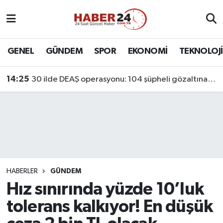
Nöbetçi Eczaneler
GENEL
GÜNDEM
SPOR
EKONOMİ
TEKNOLOJİ
Hava Durumu
14:25
30 ilde DEAŞ operasyonu: 104 şüpheli gözaltına alındı
Namaz Vakitleri
Trafik Durumu
Süper Lig Puan Durumu ve Fikstür
Tüm Manşetler
HABERLER
GÜNDEM
Hız sınırında yüzde 10’luk
Son Dakika Haberleri
tolerans kalkıyor! En düşük
Haber Arşivi