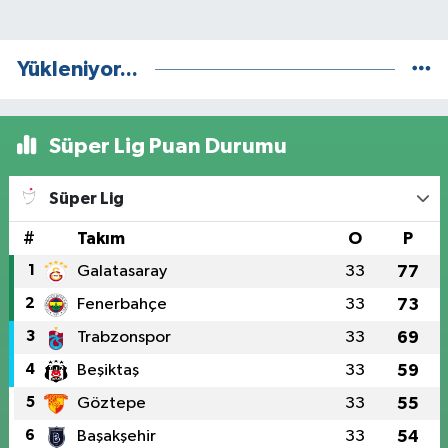
Yükleniyor...
Süper Lig Puan Durumu
Süper Lig
#
Takım
O
P
1
Galatasaray
33
77
2
Fenerbahçe
33
73
3
Trabzonspor
33
69
4
Beşiktaş
33
59
5
Göztepe
33
55
6
Başakşehir
33
54