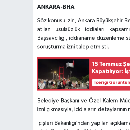
ANKARA-BHA
Söz konusu izin, Ankara Büyükşehir Bel
atılan usulsüzlük iddiaları kap
Başsavcılığı, iddianame düzenleme s
soruşturma izni talep etmişti.
15 Temmuz Şeh
Kapatılıyor: İ
İçeriği Görüntül
Belediye Başkanı ve Özel Kalem Müd
izni çıkmasıyla, iddiaların detaylarını
İçişleri Bakanlığı’ndan yapılan açıkla