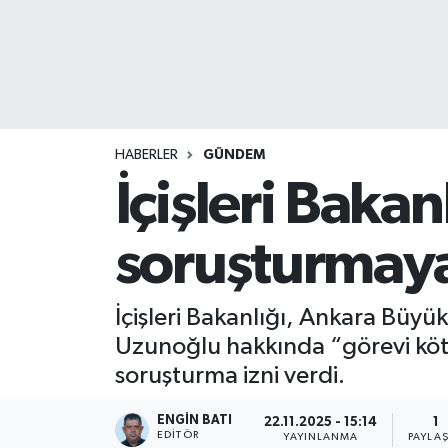
HABERLER
GÜNDEM
İçişleri Baka
soruşturmaya
İçişleri Bakanlığı, Ankara Büy
Uzunoğlu hakkında “görevi kötü
soruşturma izni verdi.
ENGIN BATI
22.11.2025 - 15:14
1
EDITÖR
YAYINLANMA
PAYLA