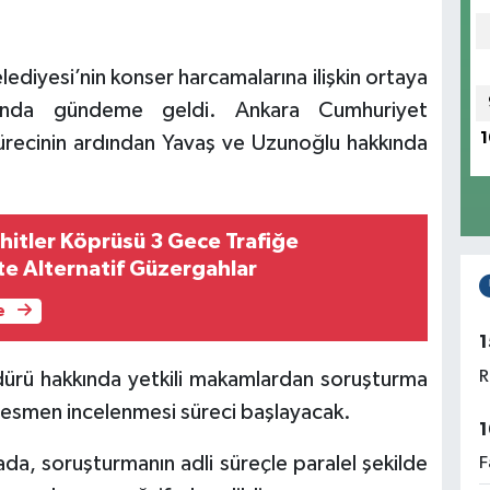
ediyesi’nin konser harcamalarına ilişkin ortaya
samında gündeme geldi. Ankara Cumhuriyet
1
ürecinin ardından Yavaş ve Uzunoğlu hakkında
itler Köprüsü 3 Gece Trafiğe
şte Alternatif Güzergahlar
e
1
R
ürü hakkında yetkili makamlardan soruşturma
n resmen incelenmesi süreci başlayacak.
1
mada, soruşturmanın adli süreçle paralel şekilde
F