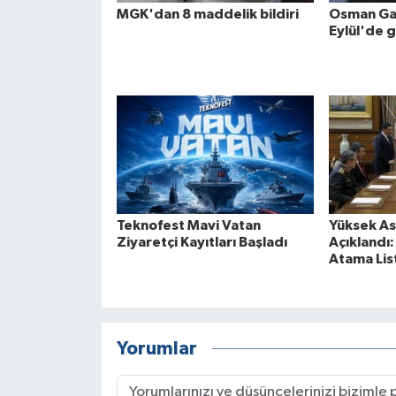
MGK'dan 8 maddelik bildiri
Osman Gaz
Eylül'de 
Teknofest Mavi Vatan
Yüksek Ask
Ziyaretçi Kayıtları Başladı
Açıklandı
Atama List
Yorumlar