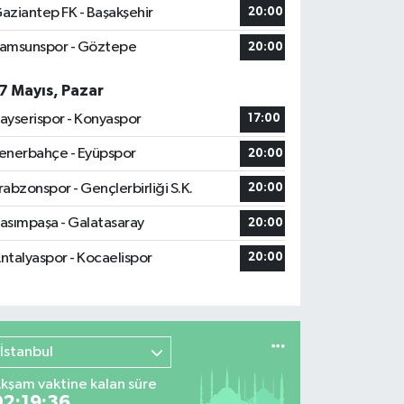
aziantep FK - Başakşehir
20:00
amsunspor - Göztepe
20:00
7 Mayıs, Pazar
ayserispor - Konyaspor
17:00
enerbahçe - Eyüpspor
20:00
rabzonspor - Gençlerbirliği S.K.
20:00
asımpaşa - Galatasaray
20:00
ntalyaspor - Kocaelispor
20:00
İstanbul
kşam vaktine kalan süre
02:19:35