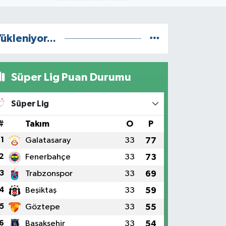
ükleniyor...
Süper Lig Puan Durumu
Süper Lig
#
Takım
O
P
1
Galatasaray
33
77
2
Fenerbahçe
33
73
3
Trabzonspor
33
69
4
Beşiktaş
33
59
5
Göztepe
33
55
6
Başakşehir
33
54