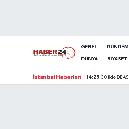
Nöbetçi Eczaneler
Hava Durumu
GENEL
GÜNDEM
Namaz Vakitleri
DÜNYA
SİYASET
Trafik Durumu
İstanbul Haberleri
14:25
30 ilde DEAŞ 
Süper Lig Puan Durumu ve Fikstür
Tüm Manşetler
Son Dakika Haberleri
Haber Arşivi