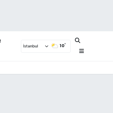
R
°
10
İstanbul