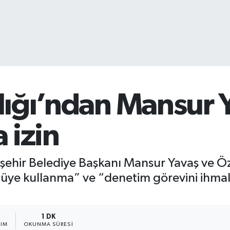
nlığı’ndan Mansur 
 izin
ükşehir Belediye Başkanı Mansur Yavaş ve
ye kullanma” ve “denetim görevini ihmal” i
1 DK
ŞIM
OKUNMA SÜRESI