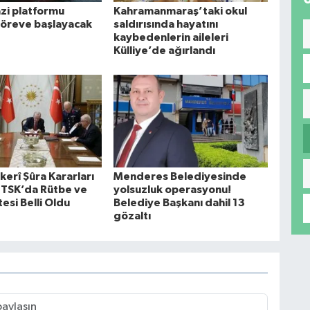
i platformu
Kahramanmaraş’taki okul
göreve başlayacak
saldırısında hayatını
kaybedenlerin aileleri
Külliye’de ağırlandı
erî Şûra Kararları
Menderes Belediyesinde
: TSK’da Rütbe ve
yolsuzluk operasyonu!
esi Belli Oldu
Belediye Başkanı dahil 13
gözaltı