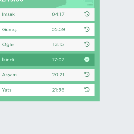
İmsak
04:17
Güneş
05:59
Öğle
13:15
İkindi
17:07
Akşam
20:21
Yatsı
21:56