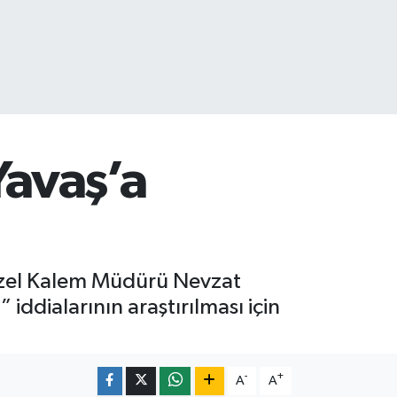
Yavaş’a
 Özel Kalem Müdürü Nevzat
ddialarının araştırılması için
-
+
A
A