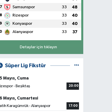
7
Samsunspor
33
48
8
Rizespor
33
40
9
Konyaspor
33
40
0
Alanyaspor
33
37
Detaylar için tıklayın
Süper Lig Fikstür
5 Mayıs, Cuma
izespor - Beşiktaş
20:00
6 Mayıs, Cumartesi
atih Karagümrük - Alanyaspor
17:00