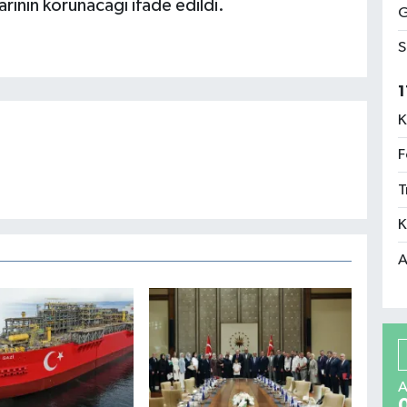
klarının korunacağı ifade edildi.
G
S
1
K
F
T
K
A
A