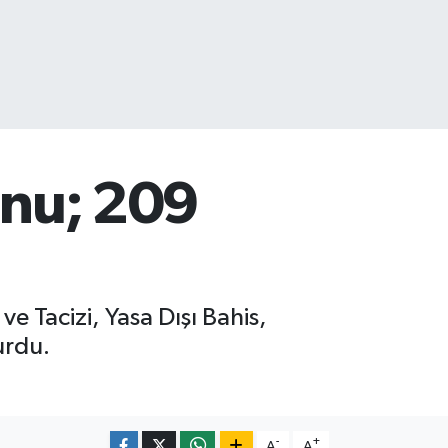
onu; 209
ve Tacizi, Yasa Dışı Bahis,
urdu.
-
+
A
A