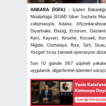
ANKARA (İGFA) -
İçişleri Bakanlı
Müdürlüğü (EGM) Siber Suçlarla Müc
çalışmasıyla, Adana, Afyonkarahisa
Diyarbakır, Elazığ, Erzurum, Gaziant
Kars, Kayseri, Kırşehir, Kocaeli, K
Niğde, Osmaniye, Rize, Siirt, Sivas,
Yozgat’ta eş zamanlı operasyon düze
Son 10 günde 567 şüpheli yakaland
uygulandı, diğerlerinin işlemleri sürüyo
Yasin Kalafat
Kamuoyu Duy
İçeriği Görüntül