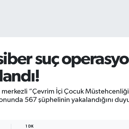
 siber suç operasy
landı!
 il merkezli “Çevrim İçi Çocuk Müstehcenliği 
asyonunda 567 şüphelinin yakalandığını duy
1 DK