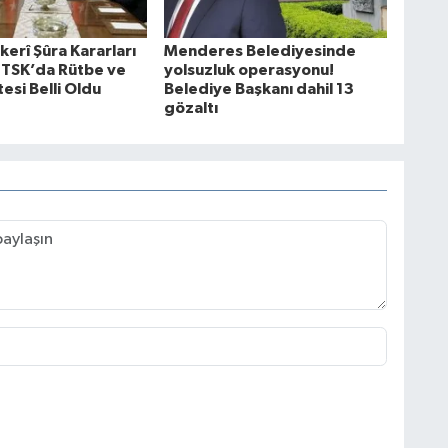
erî Şûra Kararları
Menderes Belediyesinde
: TSK’da Rütbe ve
yolsuzluk operasyonu!
esi Belli Oldu
Belediye Başkanı dahil 13
gözaltı