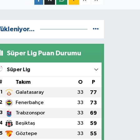
ükleniyor...
Süper Lig Puan Durumu
Süper Lig
#
Takım
O
P
1
Galatasaray
33
77
2
Fenerbahçe
33
73
3
Trabzonspor
33
69
4
Beşiktaş
33
59
5
Göztepe
33
55