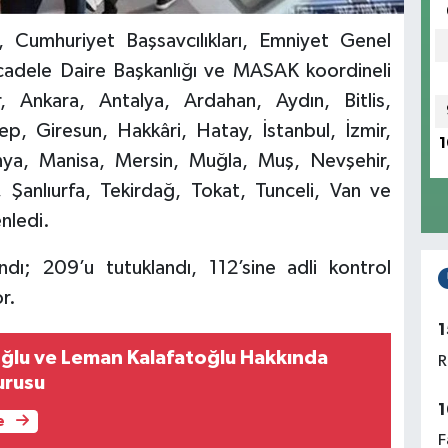
ğı, Cumhuriyet Başsavcılıkları, Emniyet Genel
adele Daire Başkanlığı ve MASAK koordineli
r, Ankara, Antalya, Ardahan, Aydın, Bitlis,
ep, Giresun, Hakkâri, Hatay, İstanbul, İzmir,
1
onya, Manisa, Mersin, Muğla, Muş, Nevşehir,
 Şanlıurfa, Tekirdağ, Tokat, Tunceli, Van ve
nledi.
ı; 209’u tutuklandı, 112’sine adli kontrol
r.
1
oğlu ve Leman Kalafatoğlu Hakkında
R
urusu
1
e
F