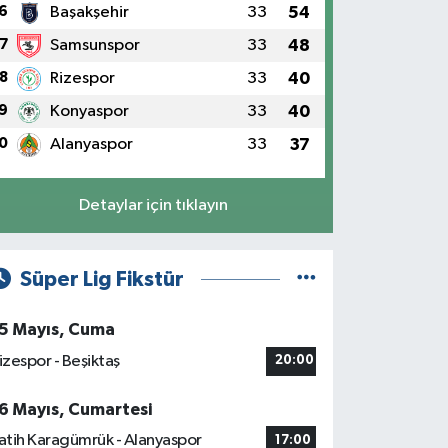
6
Başakşehir
33
54
7
Samsunspor
33
48
8
Rizespor
33
40
9
Konyaspor
33
40
0
Alanyaspor
33
37
Detaylar için tıklayın
Süper Lig Fikstür
5 Mayıs, Cuma
izespor - Beşiktaş
20:00
6 Mayıs, Cumartesi
atih Karagümrük - Alanyaspor
17:00