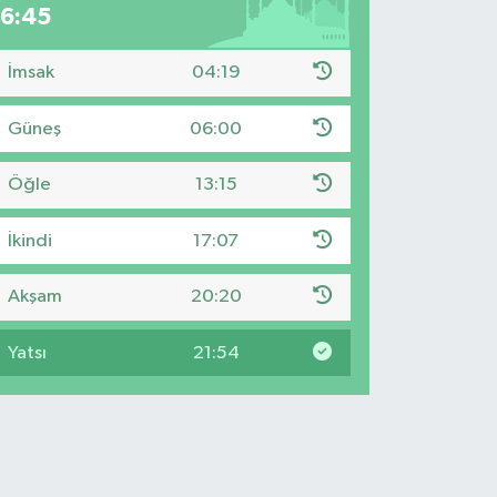
16:44
İmsak
04:19
Güneş
06:00
Öğle
13:15
İkindi
17:07
Akşam
20:20
Yatsı
21:54