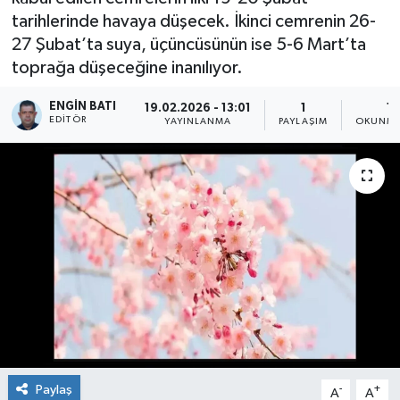
tarihlerinde havaya düşecek. İkinci cemrenin 26-
27 Şubat’ta suya, üçüncüsünün ise 5-6 Mart’ta
toprağa düşeceğine inanılıyor.
ENGIN BATI
19.02.2026 - 13:01
1
1 
EDITÖR
YAYINLANMA
PAYLAŞIM
OKUNMA
Paylaş
-
+
A
A