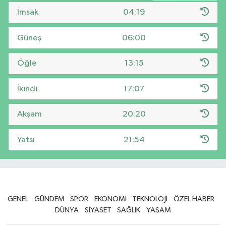
İmsak
04:19
Güneş
06:00
Öğle
13:15
İkindi
17:07
Akşam
20:20
Yatsı
21:54
GENEL
GÜNDEM
SPOR
EKONOMİ
TEKNOLOJİ
ÖZEL HABER
DÜNYA
SİYASET
SAĞLIK
YAŞAM