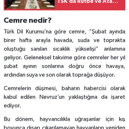
TSK’da Rütbe ve Atama
Listesi Belli Oldu
Cemre nedir?
Türk Dil Kurumu’na göre cemre, “Şubat ayında
birer hafta arayla havada, suda ve toprakta
oluştuğu sanılan sıcaklık yükselişi” anlamına
geliyor. Geleneksel takvime göre cemreler her yıl
şubat ayının sonlarına doğru önce havaya,
ardından suya ve son olarak toprağa düşüyor.
Cemrelerin düşmesi, baharın habercisi olarak
kabul edilen Nevruz’un yaklaştığına da işaret
ediyor.
Bu dönem, hayvancılıkla uğraşanlar için kış
boyunca dışarı çıkarılamayan hayvanların yeniden