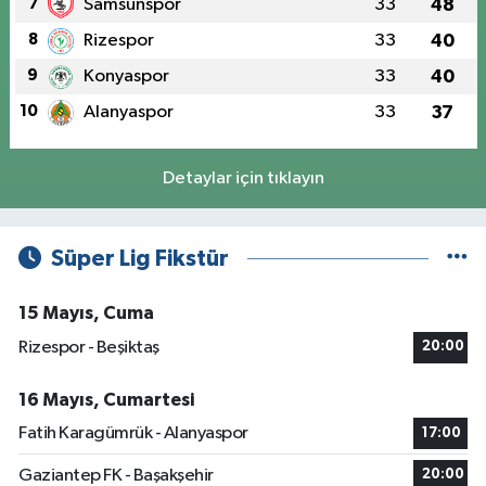
7
Samsunspor
33
48
8
Rizespor
33
40
9
Konyaspor
33
40
10
Alanyaspor
33
37
Detaylar için tıklayın
Süper Lig Fikstür
15 Mayıs, Cuma
Rizespor - Beşiktaş
20:00
16 Mayıs, Cumartesi
Fatih Karagümrük - Alanyaspor
17:00
Gaziantep FK - Başakşehir
20:00