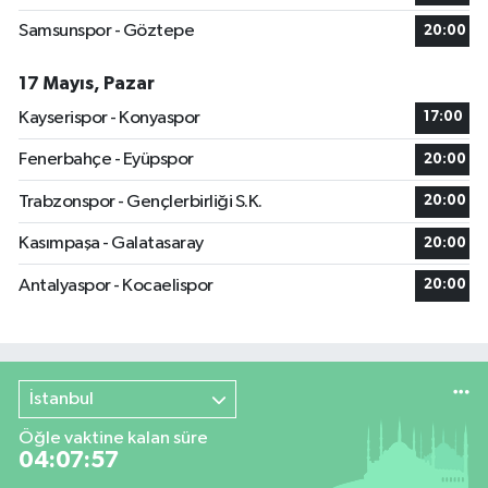
Samsunspor - Göztepe
20:00
17 Mayıs, Pazar
Kayserispor - Konyaspor
17:00
Fenerbahçe - Eyüpspor
20:00
Trabzonspor - Gençlerbirliği S.K.
20:00
Kasımpaşa - Galatasaray
20:00
Antalyaspor - Kocaelispor
20:00
İstanbul
Öğle vaktine kalan süre
04:07:56