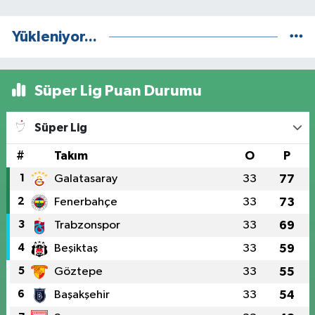
Yükleniyor...
Süper Lig Puan Durumu
Süper Lig
#
Takım
O
P
1
Galatasaray
33
77
2
Fenerbahçe
33
73
3
Trabzonspor
33
69
4
Beşiktaş
33
59
5
Göztepe
33
55
6
Başakşehir
33
54