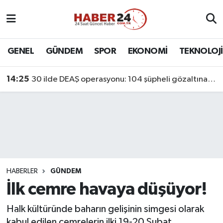
Nöbetçi Eczaneler
GENEL
GÜNDEM
SPOR
EKONOMİ
TEKNOLOJİ
Hava Durumu
14:25
30 ilde DEAŞ operasyonu: 104 şüpheli gözaltına alındı
Namaz Vakitleri
Trafik Durumu
Süper Lig Puan Durumu ve Fikstür
Tüm Manşetler
HABERLER
GÜNDEM
İlk cemre havaya düşüyor!
Son Dakika Haberleri
Halk kültüründe baharın gelişinin simgesi olarak
Haber Arşivi
kabul edilen cemrelerin ilki 19-20 Şubat