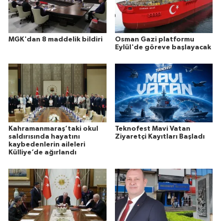
MGK'dan 8 maddelik bildiri
Osman Gazi platformu
Eylül'de göreve başlayacak
Kahramanmaraş’taki okul
Teknofest Mavi Vatan
saldırısında hayatını
Ziyaretçi Kayıtları Başladı
kaybedenlerin aileleri
Külliye’de ağırlandı