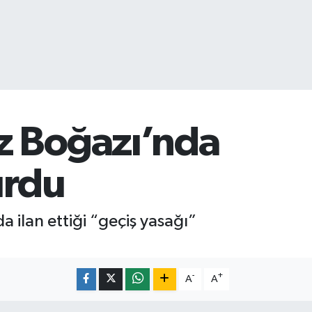
z Boğazı’nda
urdu
ilan ettiği “geçiş yasağı”
-
+
A
A