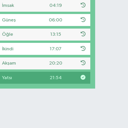
İmsak
04:19
Güneş
06:00
Öğle
13:15
İkindi
17:07
Akşam
20:20
Yatsı
21:54