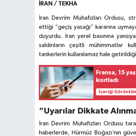
İRAN / TEKHA
İran Devrim Muhafızları Ordusu, st
ettiği “geçiş yasağı” kararına uymaya
duyurdu. İran yerel basınına yansıya
saldırıların çeşitli mühimmatlar kul
tankerlerin kullanılamaz hale getirildiği 
Fransa, 15 yaş
kısıtladı
İçeriği Görüntül
“Uyarılar Dikkate Alınm
İran Devrim Muhafızları Ordusu tara
haberlerde, Hürmüz Boğazı’nın güven