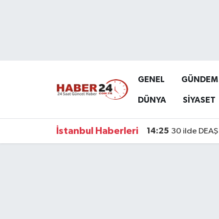
Nöbetçi Eczaneler
Hava Durumu
GENEL
GÜNDEM
Namaz Vakitleri
DÜNYA
SİYASET
Trafik Durumu
İstanbul Haberleri
14:25
30 ilde DEAŞ 
Süper Lig Puan Durumu ve Fikstür
Tüm Manşetler
Son Dakika Haberleri
Haber Arşivi