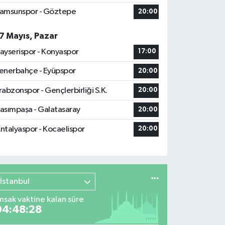
amsunspor - Göztepe
20:00
7 Mayıs, Pazar
ayserispor - Konyaspor
17:00
enerbahçe - Eyüpspor
20:00
rabzonspor - Gençlerbirliği S.K.
20:00
asımpaşa - Galatasaray
20:00
ntalyaspor - Kocaelispor
20:00
İstanbul
msak vaktine kalan süre
04:48:27