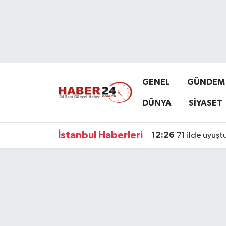
Nöbetçi Eczaneler
Hava Durumu
GENEL
GÜNDEM
Namaz Vakitleri
DÜNYA
SİYASET
Trafik Durumu
İstanbul Haberleri
12:26
71 ilde uyuşt
Süper Lig Puan Durumu ve Fikstür
Tüm Manşetler
Son Dakika Haberleri
Haber Arşivi