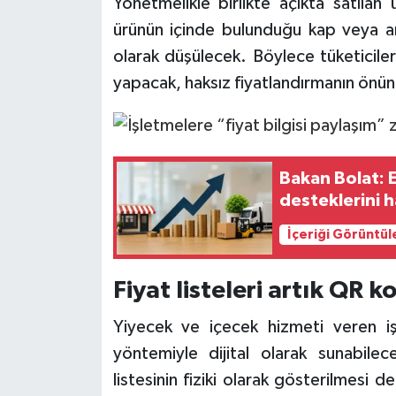
Yönetmelikle birlikte açıkta satılan
ürünün içinde bulunduğu kap veya amb
olarak düşülecek. Böylece tüketicile
yapacak, haksız fiyatlandırmanın önün
Bakan Bolat: 
desteklerini 
İçeriği Görüntül
Fiyat listeleri artık QR 
Yiyecek ve içecek hizmeti veren işl
yöntemiyle dijital olarak sunabilece
listesinin fiziki olarak gösterilmesi 