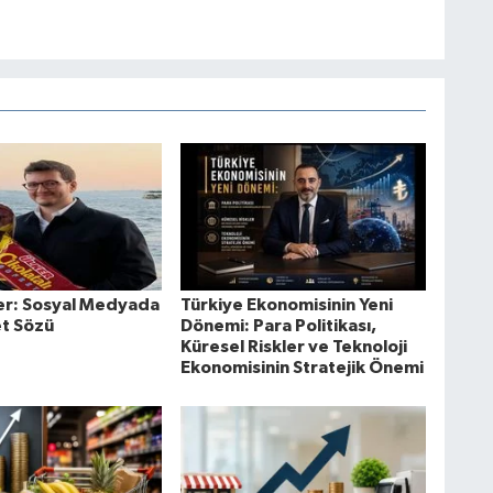
er: Sosyal Medyada
Türkiye Ekonomisinin Yeni
t Sözü
Dönemi: Para Politikası,
Küresel Riskler ve Teknoloji
Ekonomisinin Stratejik Önemi