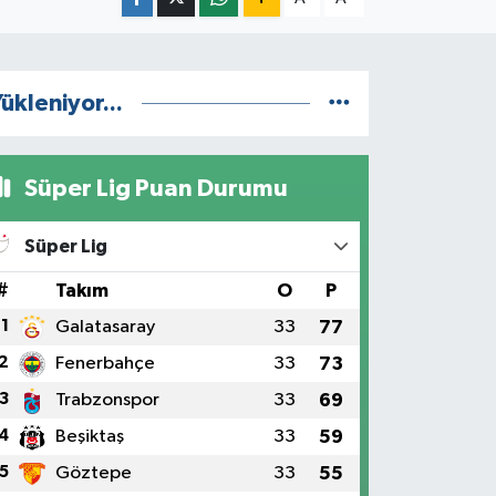
ükleniyor...
Süper Lig Puan Durumu
Süper Lig
#
Takım
O
P
1
Galatasaray
33
77
2
Fenerbahçe
33
73
3
Trabzonspor
33
69
4
Beşiktaş
33
59
5
Göztepe
33
55