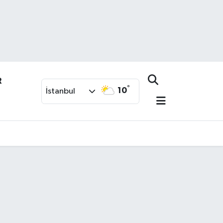
R
°
10
İstanbul