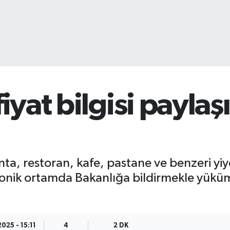
fiyat bilgisi payla
nta, restoran, kafe, pastane ve benzeri yi
ektronik ortamda Bakanlığa bildirmekle yükü
2025 - 15:11
4
2 DK