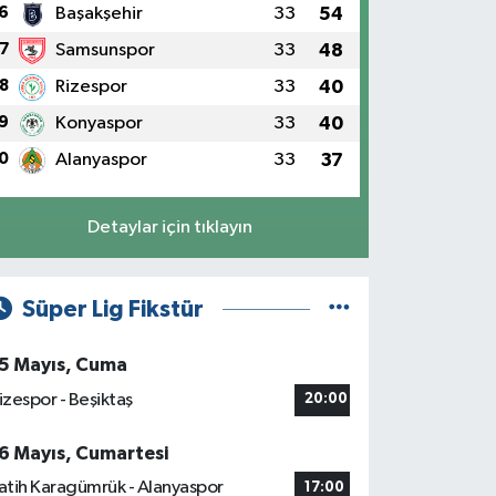
6
Başakşehir
33
54
7
Samsunspor
33
48
8
Rizespor
33
40
9
Konyaspor
33
40
0
Alanyaspor
33
37
Detaylar için tıklayın
Süper Lig Fikstür
5 Mayıs, Cuma
izespor - Beşiktaş
20:00
6 Mayıs, Cumartesi
atih Karagümrük - Alanyaspor
17:00