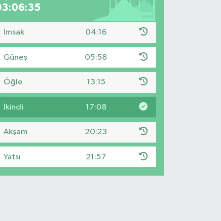
03:06:34
İmsak
04:16
Güneş
05:58
Öğle
13:15
İkindi
17:08
Akşam
20:23
Yatsı
21:57