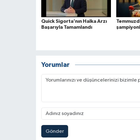
Quick Sigorta’nın Halka Arzı
Temmuzda
Başarıyla Tamamlandı
şampiyonla
Yorumlar
Gönder