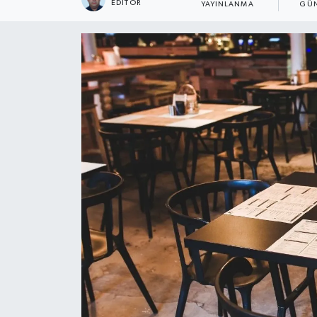
EDITÖR
YAYINLANMA
GÜN