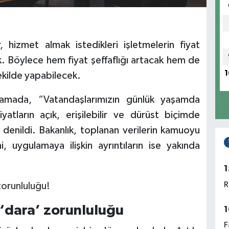
 hizmet almak istedikleri işletmelerin fiyat
ek. Böylece hem fiyat şeffaflığı artacak hem de
1
şekilde yapabilecek.
klamada, “Vatandaşlarımızın günlük yaşamda
iyatların açık, erişilebilir ve dürüst biçimde
” denildi. Bakanlık, toplanan verilerin kamuoyu
ni, uygulamaya ilişkin ayrıntıların ise yakında
1
R
 ‘dara’ zorunluluğu
1
F