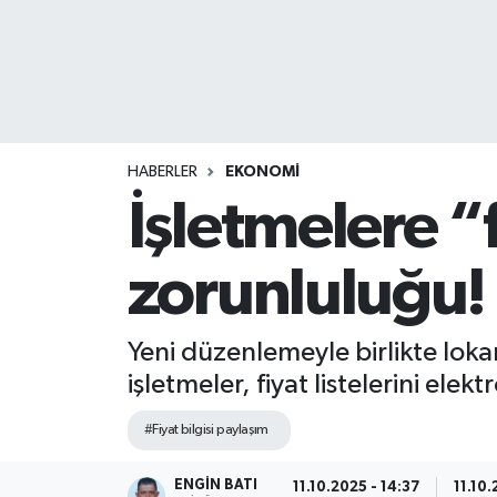
HABERLER
EKONOMİ
İşletmelere “
zorunluluğu!
Yeni düzenlemeyle birlikte loka
işletmeler, fiyat listelerini el
#Fiyat bilgisi paylaşım
ENGIN BATI
11.10.2025 - 14:37
11.10.