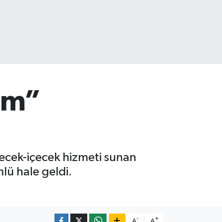
şım”
yecek-içecek hizmeti sunan
mlü hale geldi.
-
+
A
A