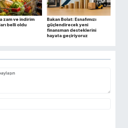
 zam ve indirim
Bakan Bolat: Esnafımızı
rı belli oldu
güçlendirecek yeni
finansman desteklerini
hayata geçiriyoruz