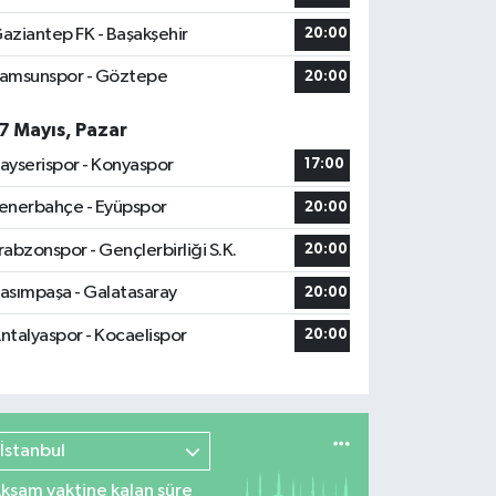
aziantep FK - Başakşehir
20:00
amsunspor - Göztepe
20:00
7 Mayıs, Pazar
ayserispor - Konyaspor
17:00
enerbahçe - Eyüpspor
20:00
rabzonspor - Gençlerbirliği S.K.
20:00
asımpaşa - Galatasaray
20:00
ntalyaspor - Kocaelispor
20:00
İstanbul
kşam vaktine kalan süre