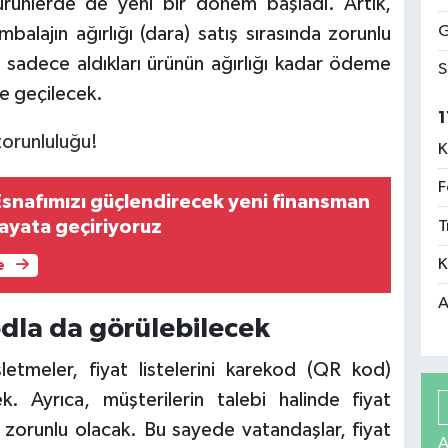
 ürünlerde de yeni bir dönem başladı. Artık,
G
alajın ağırlığı (dara) satış sırasında zorunlu
r sadece aldıkları ürünün ağırlığı kadar ödeme
S
e geçilecek.
1
K
F
Esnafımızı güçlendirecek yeni finansman
hayata geçiriyoruz
T
K
e
A
kodla da görülebilecek
etmeler, fiyat listelerini karekod (QR kod)
k. Ayrıca, müşterilerin talebi halinde fiyat
de zorunlu olacak. Bu sayede vatandaşlar, fiyat
A