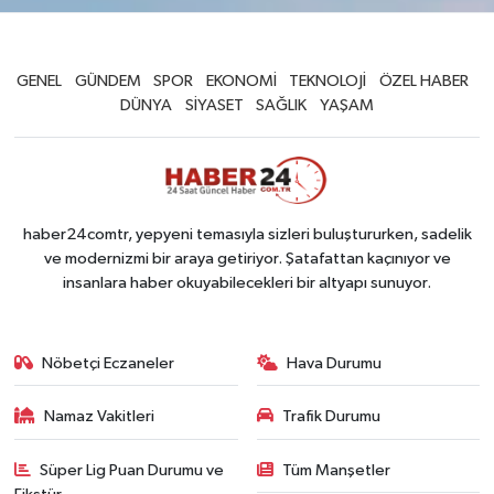
GENEL
GÜNDEM
SPOR
EKONOMİ
TEKNOLOJİ
ÖZEL HABER
DÜNYA
SİYASET
SAĞLIK
YAŞAM
haber24comtr, yepyeni temasıyla sizleri buluştururken, sadelik
ve modernizmi bir araya getiriyor. Şatafattan kaçınıyor ve
insanlara haber okuyabilecekleri bir altyapı sunuyor.
Nöbetçi Eczaneler
Hava Durumu
Namaz Vakitleri
Trafik Durumu
Süper Lig Puan Durumu ve
Tüm Manşetler