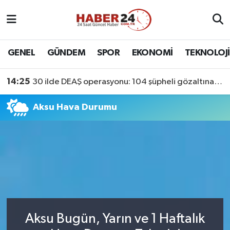
Nöbetçi Eczaneler
GENEL
GÜNDEM
SPOR
EKONOMİ
TEKNOLOJİ
Hava Durumu
14:25
30 ilde DEAŞ operasyonu: 104 şüpheli gözaltına alındı
Namaz Vakitleri
Aksu Hava Durumu
Trafik Durumu
Süper Lig Puan Durumu ve Fikstür
Tüm Manşetler
Son Dakika Haberleri
Aksu Bugün, Yarın ve 1 Haftalık
Haber Arşivi