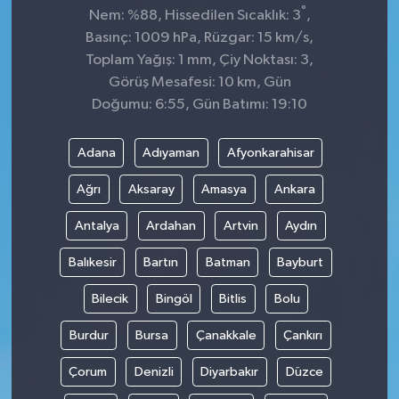
°
Nem: %88, Hissedilen Sıcaklık: 3
,
Basınç: 1009 hPa, Rüzgar: 15 km/s,
Toplam Yağış: 1 mm, Çiy Noktası: 3,
Görüş Mesafesi: 10 km, Gün
Doğumu: 6:55, Gün Batımı: 19:10
Adana
Adıyaman
Afyonkarahisar
Ağrı
Aksaray
Amasya
Ankara
Antalya
Ardahan
Artvin
Aydın
Balıkesir
Bartın
Batman
Bayburt
Bilecik
Bingöl
Bitlis
Bolu
Burdur
Bursa
Çanakkale
Çankırı
Çorum
Denizli
Diyarbakır
Düzce