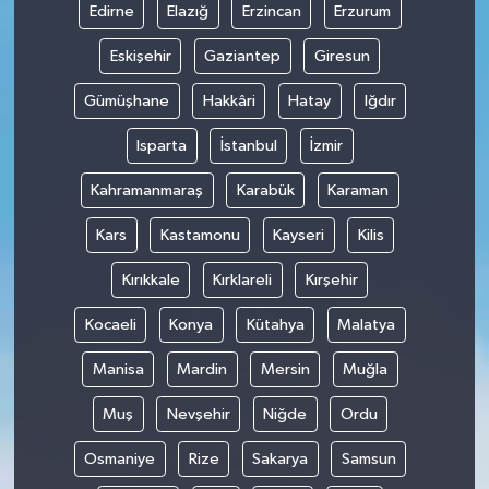
Edirne
Elazığ
Erzincan
Erzurum
Eskişehir
Gaziantep
Giresun
Gümüşhane
Hakkâri
Hatay
Iğdır
Isparta
İstanbul
İzmir
Kahramanmaraş
Karabük
Karaman
Kars
Kastamonu
Kayseri
Kilis
Kırıkkale
Kırklareli
Kırşehir
Kocaeli
Konya
Kütahya
Malatya
Manisa
Mardin
Mersin
Muğla
Muş
Nevşehir
Niğde
Ordu
Osmaniye
Rize
Sakarya
Samsun