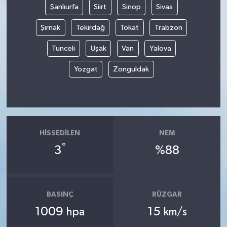
Şanlıurfa
Siirt
Sinop
Sivas
Şırnak
Tekirdağ
Tokat
Trabzon
Tunceli
Uşak
Van
Yalova
Yozgat
Zonguldak
HISSEDILEN
NEM
°
3
%88
BASINÇ
RÜZGAR
1009
15
hpa
km/s