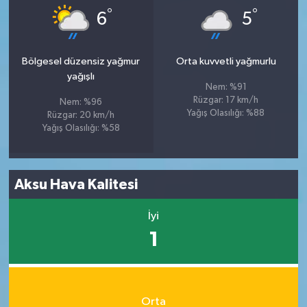
°
°
6
5
Bölgesel düzensiz yağmur
Orta kuvvetli yağmurlu
yağışlı
Nem: %91
Rüzgar: 17 km/h
Nem: %96
Yağış Olasılığı: %88
Rüzgar: 20 km/h
Yağış Olasılığı: %58
Aksu Hava Kalitesi
İyi
1
Orta