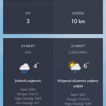
ÇIY
GÖRÜŞ
3
10
km
24 MART
25 MART
SALI
ÇARŞAMBA
°
°
4
6
Şiddetli yağmurlu
Bölgesel düzensiz yağmur
yağışlı
Nem: %90
Rüzgar: 9 km/h
Nem: %82
Yağış Olasılığı: %89
Rüzgar: 11 km/h
Kar Olasılığı: %11
Yağış Olasılığı: %89