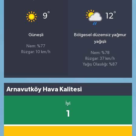
°
°
9
12
Güneşli
Bölgesel düzensiz yağmur
yağışlı
Nem: %77
Rüzgar: 10 km/h
Nem: %78
Rüzgar: 37 km/h
Yağış Olasılığı: %87
Arnavutköy Hava Kalitesi
İyi
1