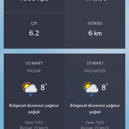
ÇIY
GÖRÜŞ
6.2
6
km
22 MART
23 MART
PAZAR
PAZARTESI
°
°
8
8
Bölgesel düzensiz yağmur
Bölgesel düzensiz yağmur
yağışlı
yağışlı
Nem: %93
Nem: %93
Rüzgar: 22 km/h
Rüzgar: 22 km/h