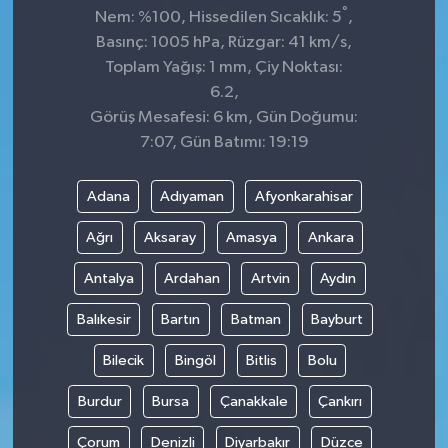
°
Nem: %100, Hissedilen Sıcaklık: 5
,
Basınç: 1005 hPa, Rüzgar: 41 km/s,
Toplam Yağış: 1 mm, Çiy Noktası:
6.2,
Görüş Mesafesi: 6 km, Gün Doğumu:
7:07, Gün Batımı: 19:19
Adana
Adıyaman
Afyonkarahisar
Ağrı
Aksaray
Amasya
Ankara
Antalya
Ardahan
Artvin
Aydın
Balıkesir
Bartın
Batman
Bayburt
Bilecik
Bingöl
Bitlis
Bolu
Burdur
Bursa
Çanakkale
Çankırı
Çorum
Denizli
Diyarbakır
Düzce