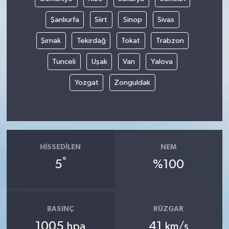
Şanlıurfa
Siirt
Sinop
Sivas
Şırnak
Tekirdağ
Tokat
Trabzon
Tunceli
Uşak
Van
Yalova
Yozgat
Zonguldak
HISSEDILEN
NEM
°
5
%100
BASINÇ
RÜZGAR
1005
41
hpa
km/s