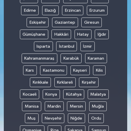
Edirne
Elazığ
Erzincan
Erzurum
Eskişehir
Gaziantep
Giresun
Gümüşhane
Hakkâri
Hatay
Iğdır
Isparta
İstanbul
İzmir
Kahramanmaraş
Karabük
Karaman
Kars
Kastamonu
Kayseri
Kilis
Kırıkkale
Kırklareli
Kırşehir
Kocaeli
Konya
Kütahya
Malatya
Manisa
Mardin
Mersin
Muğla
Muş
Nevşehir
Niğde
Ordu
Osmaniye
Rize
Sakarya
Samsun