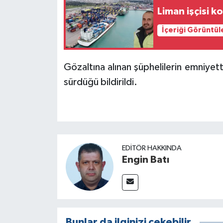
Liman işçisi k
İçeriği Görüntül
Gözaltına alınan şüphelilerin emniyett
sürdüğü bildirildi.
EDITÖR HAKKINDA
Engin Batı
Bunlar da ilginizi çekebilir