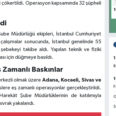
eri çökertildi. Operasyon kapsamında 32 şüpheli
1
di
ube Müdürlüğü ekipleri, İstanbul Cumhuriyet
 çalışmalar sonucunda, İstanbul genelinde 55
r şebekeyi takibe aldı. Yapılan teknik ve fiziki
ası için düğmeye basıldı.
1
R
ş Zamanlı Baskınlar
1
erkezli olmak üzere
Adana, Kocaeli, Sivas ve
F
lere eş zamanlı operasyonlar gerçekleştirildi.
arekât Şube Müdürlüklerinin de katılımıyla
G
ıvrak yakalandı.
S