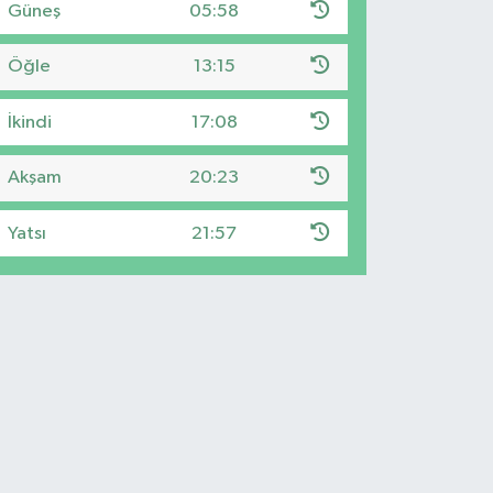
Güneş
05:58
Öğle
13:15
İkindi
17:08
Akşam
20:23
Yatsı
21:57