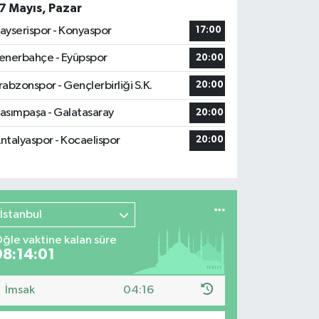
7 Mayıs, Pazar
ayserispor - Konyaspor
17:00
enerbahçe - Eyüpspor
20:00
rabzonspor - Gençlerbirliği S.K.
20:00
asımpaşa - Galatasaray
20:00
ntalyaspor - Kocaelispor
20:00
İstanbul
ğle vaktine kalan süre
08:14:00
İmsak
04:16