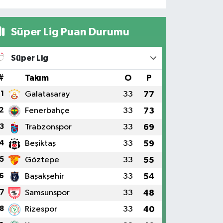
Süper Lig Puan Durumu
Süper Lig
#
Takım
O
P
1
Galatasaray
33
77
2
Fenerbahçe
33
73
3
Trabzonspor
33
69
4
Beşiktaş
33
59
5
Göztepe
33
55
6
Başakşehir
33
54
7
Samsunspor
33
48
8
Rizespor
33
40