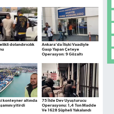
elikli dolandırıcılık
Ankara’da İlişki Vaadiyle
nu
Gasp Yapan Çeteye
Operasyon: 9 Gözaltı
si konteyner altında
75 İlde Dev Uyuşturucu
şamını yitirdi
Operasyonu: 1,4 Ton Madde
Ve 1628 Şüpheli Yakalandı