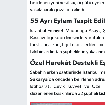
belirlenen yeni nesil suç örgütü üyel
yakalanarak gözaltına alındı.
55 Ayrı Eylem Tespit Edil
İstanbul Emniyet Müdürlüğü Asayiş Ş
Başsavcılığı koordinesinde yürütülen
farklı suça karıştığı tespit edilen bi
takibin ardından şüphelilerin yakalanm
Özel Harekât Destekli E
Sabahın erken saatlerinde İstanbul m
Sakarya
’da önceden belirlenen adres
İstihbarat, Çevik Kuvvet ve Özel H
düzenlenen baskınlarda 32 şüpheli kısk