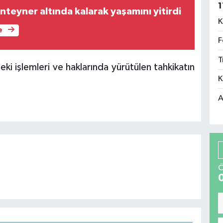
1
onteyner altında kalarak yaşamını yitirdi
K
e
F
T
eki işlemleri ve haklarında yürütülen tahkikatın
K
A
Ö