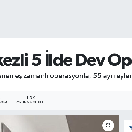
kezli 5 İlde Dev O
enen eş zamanlı operasyonla, 55 ayrı eyleme
3
1 DK
AŞIM
OKUNMA SÜRESI
Y