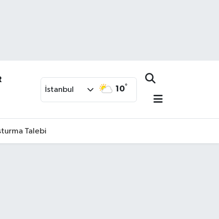
R
°
10
İstanbul
şturma Talebi