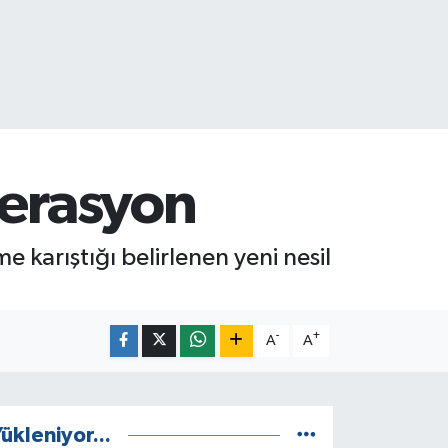
perasyon
 karıştığı belirlenen yeni nesil
-
+
A
A
ükleniyor...