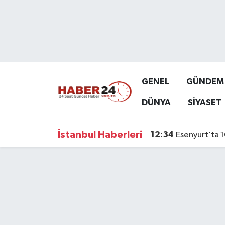
Nöbetçi Eczaneler
Hava Durumu
GENEL
GÜNDEM
Namaz Vakitleri
DÜNYA
SİYASET
Trafik Durumu
İstanbul Haberleri
12:34
Esenyurt’ta 1
Süper Lig Puan Durumu ve Fikstür
Tüm Manşetler
Son Dakika Haberleri
Haber Arşivi