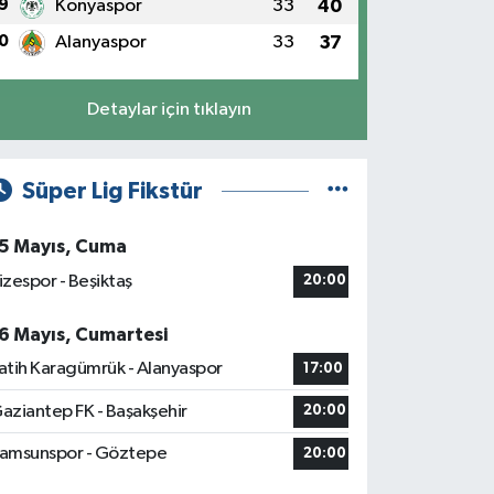
9
Konyaspor
33
40
0
Alanyaspor
33
37
Detaylar için tıklayın
Süper Lig Fikstür
5 Mayıs, Cuma
izespor - Beşiktaş
20:00
6 Mayıs, Cumartesi
atih Karagümrük - Alanyaspor
17:00
aziantep FK - Başakşehir
20:00
amsunspor - Göztepe
20:00