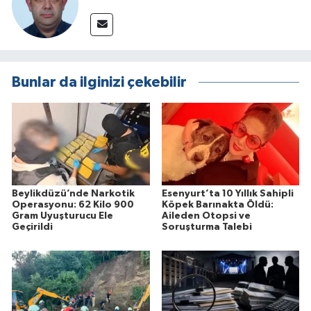
Bunlar da ilginizi çekebilir
Beylikdüzü’nde Narkotik
Esenyurt’ta 10 Yıllık Sahipli
Operasyonu: 62 Kilo 900
Köpek Barınakta Öldü:
Gram Uyuşturucu Ele
Aileden Otopsi ve
Geçirildi
Soruşturma Talebi