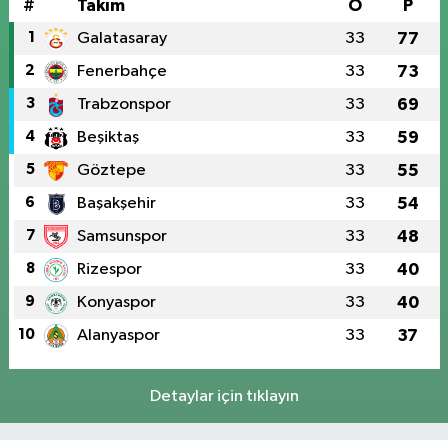
#
Takım
O
P
1
Galatasaray
33
77
2
Fenerbahçe
33
73
3
Trabzonspor
33
69
4
Beşiktaş
33
59
5
Göztepe
33
55
6
Başakşehir
33
54
7
Samsunspor
33
48
8
Rizespor
33
40
9
Konyaspor
33
40
10
Alanyaspor
33
37
Detaylar için tıklayın