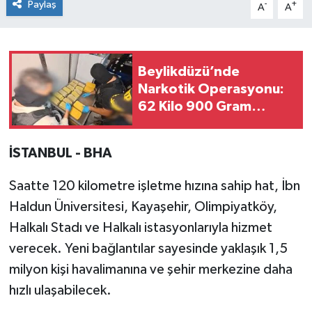
Paylaş
-
+
A
A
Beylikdüzü’nde
Narkotik Operasyonu:
62 Kilo 900 Gram
Uyuşturucu Ele Geçirildi
İSTANBUL - BHA
Saatte 120 kilometre işletme hızına sahip hat, İbn
Haldun Üniversitesi, Kayaşehir, Olimpiyatköy,
Halkalı Stadı ve Halkalı istasyonlarıyla hizmet
verecek. Yeni bağlantılar sayesinde yaklaşık 1,5
milyon kişi havalimanına ve şehir merkezine daha
hızlı ulaşabilecek.