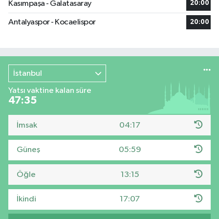
Kasımpaşa - Galatasaray
20:00
Antalyaspor - Kocaelispor
20:00
İstanbul
Yatsı vaktine kalan süre
47:34
İmsak
04:17
Güneş
05:59
Öğle
13:15
İkindi
17:07