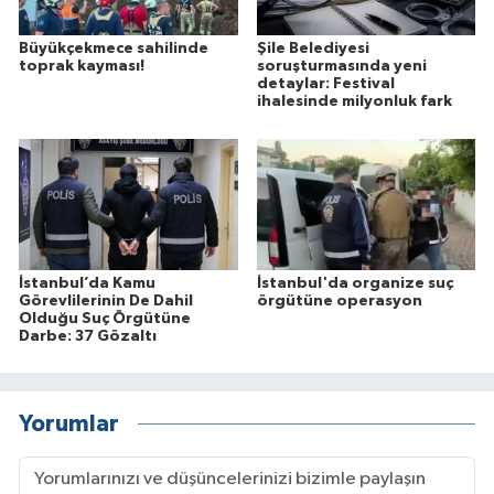
Büyükçekmece sahilinde
Şile Belediyesi
toprak kayması!
soruşturmasında yeni
detaylar: Festival
ihalesinde milyonluk fark
İstanbul’da Kamu
İstanbul'da organize suç
Görevlilerinin De Dahil
örgütüne operasyon
Olduğu Suç Örgütüne
Darbe: 37 Gözaltı
Yorumlar