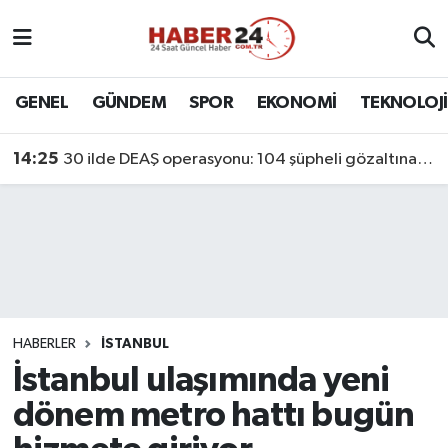
Nöbetçi Eczaneler
GENEL
GÜNDEM
SPOR
EKONOMİ
TEKNOLOJİ
Hava Durumu
14:25
30 ilde DEAŞ operasyonu: 104 şüpheli gözaltına alındı
Namaz Vakitleri
Trafik Durumu
Süper Lig Puan Durumu ve Fikstür
Tüm Manşetler
HABERLER
İSTANBUL
İstanbul ulaşımında yeni
Son Dakika Haberleri
dönem metro hattı bugün
Haber Arşivi