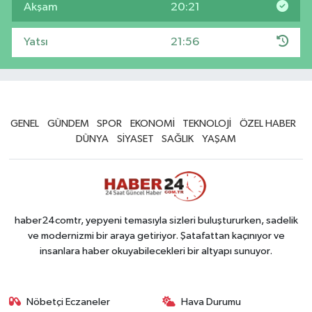
Akşam
20:21
Yatsı
21:56
GENEL
GÜNDEM
SPOR
EKONOMİ
TEKNOLOJİ
ÖZEL HABER
DÜNYA
SİYASET
SAĞLIK
YAŞAM
haber24comtr, yepyeni temasıyla sizleri buluştururken, sadelik
ve modernizmi bir araya getiriyor. Şatafattan kaçınıyor ve
insanlara haber okuyabilecekleri bir altyapı sunuyor.
Nöbetçi Eczaneler
Hava Durumu