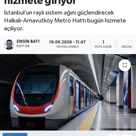
hizmete giriyor
İstanbul’un raylı sistem ağını güçlendirecek
Halkalı-Arnavutköy Metro Hattı bugün hizmete
açılıyor.
ENGIN BATI
19.06.2026 - 11:47
1
1 
EDITÖR
YAYINLANMA
PAYLAŞIM
OKUNMA