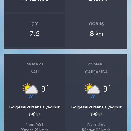
ÇIY
GÖRÜŞ
7.5
8
km
24 MART
25 MART
SALI
ÇARŞAMBA
°
°
9
9
Bölgesel düzensiz yağmur
Bölgesel düzensiz yağmur
yağışlı
yağışlı
Nem: %91
Nem: %85
Rüzgar: 21 km/h
Rüzgar: 23 km/h