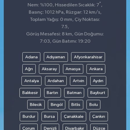
°
Nem: %100, Hissedilen Sıcaklık: 7
,
Basınç: 1012 hPa, Rüzgar: 12 km/s,
Toplam Yağış: 0 mm, Çiy Noktası:
7.5,
Görüş Mesafesi: 8 km, Gün Doğumu:
7:03, Gün Batımı: 19:20
Adana
Adıyaman
Afyonkarahisar
Ağrı
Aksaray
Amasya
Ankara
Antalya
Ardahan
Artvin
Aydın
Balıkesir
Bartın
Batman
Bayburt
Bilecik
Bingöl
Bitlis
Bolu
Burdur
Bursa
Çanakkale
Çankırı
Çorum
Denizli
Diyarbakır
Düzce