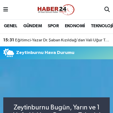
Nöbetçi Eczaneler
GENEL
GÜNDEM
SPOR
EKONOMİ
TEKNOLOJİ
Hava Durumu
15:31
Eğitimci-Yazar Dr. Şaban Kızıldağ’dan Vali Uğur Turan’a Ziyaret
Namaz Vakitleri
Zeytinburnu Hava Durumu
Trafik Durumu
Süper Lig Puan Durumu ve Fikstür
Tüm Manşetler
Son Dakika Haberleri
Zeytinburnu Bugün, Yarın ve 1
Haber Arşivi