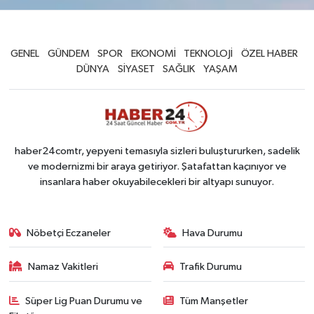
GENEL
GÜNDEM
SPOR
EKONOMİ
TEKNOLOJİ
ÖZEL HABER
DÜNYA
SİYASET
SAĞLIK
YAŞAM
haber24comtr, yepyeni temasıyla sizleri buluştururken, sadelik
ve modernizmi bir araya getiriyor. Şatafattan kaçınıyor ve
insanlara haber okuyabilecekleri bir altyapı sunuyor.
Nöbetçi Eczaneler
Hava Durumu
Namaz Vakitleri
Trafik Durumu
Süper Lig Puan Durumu ve
Tüm Manşetler