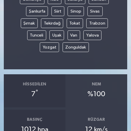
Şanlıurfa
Siirt
Sinop
Sivas
Şırnak
Tekirdağ
Tokat
Trabzon
Tunceli
Uşak
Van
Yalova
Yozgat
Zonguldak
HISSEDILEN
NEM
°
7
%100
BASINÇ
RÜZGAR
1012
12
hpa
km/s