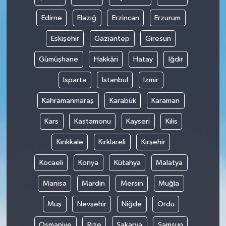
Edirne
Elazığ
Erzincan
Erzurum
Eskişehir
Gaziantep
Giresun
Gümüşhane
Hakkâri
Hatay
Iğdır
Isparta
İstanbul
İzmir
Kahramanmaraş
Karabük
Karaman
Kars
Kastamonu
Kayseri
Kilis
Kırıkkale
Kırklareli
Kırşehir
Kocaeli
Konya
Kütahya
Malatya
Manisa
Mardin
Mersin
Muğla
Muş
Nevşehir
Niğde
Ordu
Osmaniye
Rize
Sakarya
Samsun