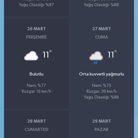
Yağış Olasılığı: %87
Yağış Olasılığı: %88
26 MART
27 MART
PERŞEMBE
CUMA
°
°
11
11
Bulutlu
Orta kuvvetli yağmurlu
Nem: %77
Nem: %75
Rüzgar: 16 km/h
Rüzgar: 36 km/h
Yağış Olasılığı: %86
28 MART
29 MART
CUMARTESI
PAZAR