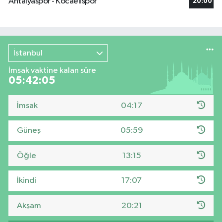
Antalyaspor - Kocaelispor
20:00
İstanbul
İmsak vaktine kalan süre
05:42:04
İmsak
04:17
Güneş
05:59
Öğle
13:15
İkindi
17:07
Akşam
20:21