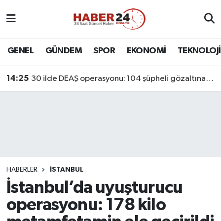
Nöbetçi Eczaneler
GENEL
GÜNDEM
SPOR
EKONOMİ
TEKNOLOJİ
Hava Durumu
14:25
30 ilde DEAŞ operasyonu: 104 şüpheli gözaltına alındı
Namaz Vakitleri
Trafik Durumu
Süper Lig Puan Durumu ve Fikstür
Tüm Manşetler
HABERLER
İSTANBUL
İstanbul’da uyuşturucu
Son Dakika Haberleri
operasyonu: 178 kilo
Haber Arşivi