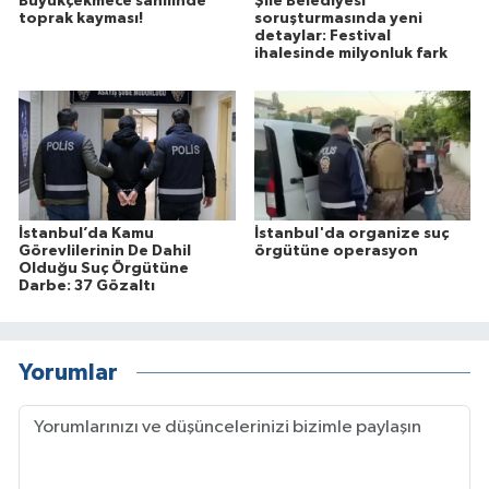
Büyükçekmece sahilinde
Şile Belediyesi
toprak kayması!
soruşturmasında yeni
detaylar: Festival
ihalesinde milyonluk fark
İstanbul’da Kamu
İstanbul'da organize suç
Görevlilerinin De Dahil
örgütüne operasyon
Olduğu Suç Örgütüne
Darbe: 37 Gözaltı
Yorumlar