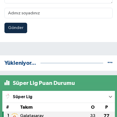
Gönder
Yükleniyor...
Süper Lig Puan Durumu
Süper Lig
#
Takım
O
P
1
Galatasaray
33
77