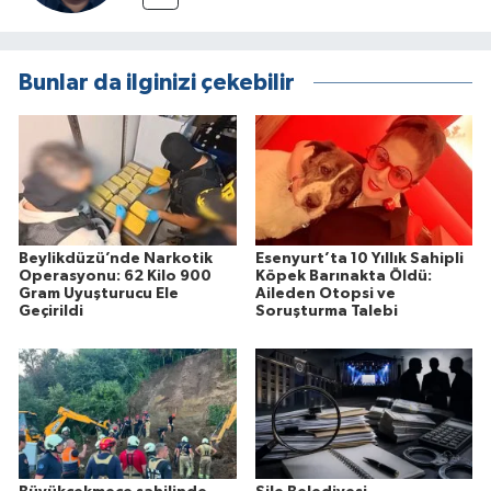
Bunlar da ilginizi çekebilir
Beylikdüzü’nde Narkotik
Esenyurt’ta 10 Yıllık Sahipli
Operasyonu: 62 Kilo 900
Köpek Barınakta Öldü:
Gram Uyuşturucu Ele
Aileden Otopsi ve
Geçirildi
Soruşturma Talebi