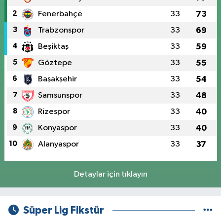
2
Fenerbahçe
33
73
3
Trabzonspor
33
69
4
Beşiktaş
33
59
5
Göztepe
33
55
6
Başakşehir
33
54
7
Samsunspor
33
48
8
Rizespor
33
40
9
Konyaspor
33
40
10
Alanyaspor
33
37
Detaylar için tıklayın
Süper Lig Fikstür