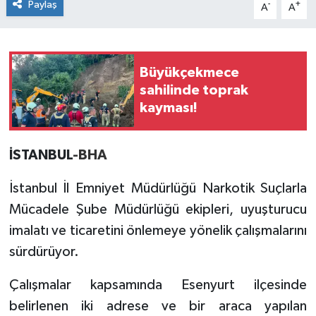
Paylaş
-
+
A
A
Büyükçekmece
sahilinde toprak
kayması!
İSTANBUL
-BHA
İstanbul İl Emniyet Müdürlüğü Narkotik Suçlarla
Mücadele Şube Müdürlüğü ekipleri, uyuşturucu
imalatı ve ticaretini önlemeye yönelik çalışmalarını
sürdürüyor.
Çalışmalar kapsamında Esenyurt ilçesinde
belirlenen iki adrese ve bir araca yapılan