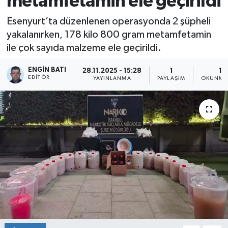
metamfetamin ele geçirildi
Esenyurt’ta düzenlenen operasyonda 2 şüpheli
yakalanırken, 178 kilo 800 gram metamfetamin
ile çok sayıda malzeme ele geçirildi.
ENGIN BATI
28.11.2025 - 15:28
1
1 
EDITÖR
YAYINLANMA
PAYLAŞIM
OKUNMA 